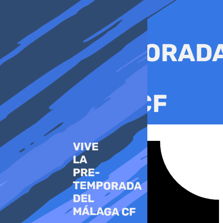
Ir
al
contenido
Tiktok