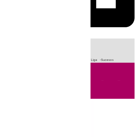
HOY
|
Fútbol
Primera División
Crisis Migratoria en Ceuta
LaLiga
Sucesos
Andalucía