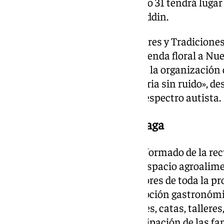
Dandee el sábado 30. El domingo 31 tendrá lugar 
Ladrón de Arabia», tributo a Aladdin.
La responsable de Fiestas Mayores y Tradicione
celebración de la tradicional ofrenda floral a Nu
la tarde del viernes 29; así como la organización
infancia y de la denominada «feria sin ruido», dest
las personas con trastorno del espectro autista.
Importancia de Sabor a Málaga
Por su parte, Ana Cebrián ha informado de la re
con Sabor a Málaga dentro del espacio agroalim
Sabe!», que reunirá a 25 expositores de toda la 
cuadrados dedicados a la promoción gastronómic
programa incluirá degustaciones, catas, talleres
infantil para favorecer la participación de las fa