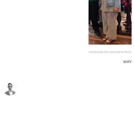
Presentación del cartel de la Feria.
101TV
Antonio J. Palomo
martes, 19 mayo 2026, 16:41
Compartir: