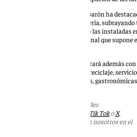
Finalmente, el alcalde Manolo Barón ha destacad
asociativo y empresarial en la feria, subrayando 
casetas del centro urbano como las instaladas en 
impacto económico y promocional que supone est
comarca.
La Feria de Primavera 2026 contará además con 
musical con DJs, campañas de reciclaje, servicio e
y diversas propuestas culturales, gastronómicas 
los públicos.
Más noticias de
101TV
en las redes
sociales:
Instagram
,
Facebook
,
Tik Tok
o
X
.
Puedes ponerte en contacto con nosotros en el
correo
informativos@101tv.es