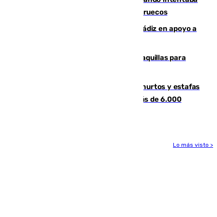
entrar en parapente a Ceuta desde Marruecos
CIES NO moviliza a la provincia de Cádiz en apoyo a
la respuesta humanitaria de Ceuta
El mercado de Jerez refrigera sus taquillas para
facilitar las compras a sus visitantes
Detenida una pareja por presuntos hurtos y estafas
en Málaga tras ser descubiertos con más de 6.000
euros
Lo más visto >
Más noticias
Ver más >