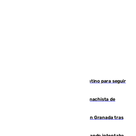
Marruecos, la principal baza de Infantino para seguir
al frente de la FIFA
Pedro Sánchez condena el crimen machista de
Benahavís
Angustioso rescate de una familia en Granada tras
caer su coche por un terraplén
Fallece un joven tras caer al mar cuando intentaba