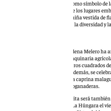
en la obra, entre ellos la cabra como símbolo de l
la Puerta de Estepa como uno de los lugares em
año el cartel anunciador y una niña vestida de f
puzle de colores, representando la diversidad y l
Programación
En cuanto a la programación, Elena Melero ha a
Expomaq, la feria bianual de maquinaria agrícol
expositores y más de 4.000 metros cuadrados de e
a partir del jueves 28 de mayo. Además, se celeb
Agrogant con exposición de raza caprina malague
escuela y jornadas técnicas agroganaderas.
La programación musical gratuita será también 
la feria, con las actuaciones de La Húngara el vi