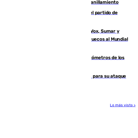
30.000 parejas de flamencos antes del anillamiento
Sigue en directo la retransmisión del partido de
pretemporada Málaga-Al-Arabi
La crisis migratoria de Ceuta une a Vox, Sumar y
Podemos contra la candidatura de Marruecos al Mundial
2030
Diputación limpia de residuos 170 kilómetros de los
principales caminos del Rocío en Sevilla
El Real Madrid ficha a Yan Diomande para su ataque
por 125 millones
Lo más visto >
Más noticias