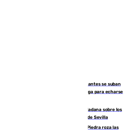
Un cartel intenta evitar que los visitantes se suban
encima de los leones del Puerto de Málaga para echarse
una foto
PSOE y Vox critican la consulta ciudadana sobre los
toldos que ha lanzado el Ayuntamiento de Sevilla
La laguna malagueña de Fuente de Piedra roza las