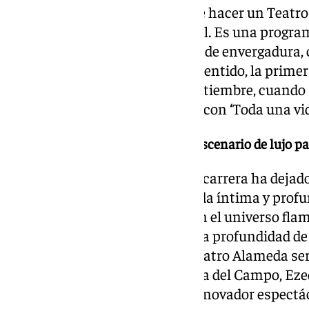
«En este caso, hemos tratado de hacer un Teatr
programación que encierra en él. Es una program
que se ha pretendido y también de envergadura,
se consolidan», añade. En este sentido, la prime
tendrá lugar el viernes 13 de septiembre, cuando
la programación en el Alameda con ‘Toda una vid
El Teatro Alameda, un escenario de lujo p
En este recital, el cantaor, cuya carrera ha deja
cante jondo, ofrecerá una «velada íntima y pro
sumergiendo a los asistentes en el universo flam
través de la riqueza de su voz y la profundidad de
domingo 15 de septiembre, el Teatro Alameda ser
fusión de géneros» con Gautama del Campo, Ezeq
Caraoscura, y Pepe Bao en su innovador espectác