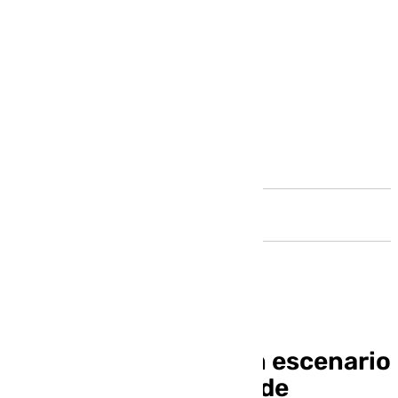
Andalucía
El Teatro Alameda, un escenario
de lujo para la Bienal de