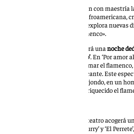
En esta propuesta, «se combinan con maestría la
del rock y el alma de la música afroamericana, 
vibrante y contemporáneo que explora nuevas 
el respeto por las raíces del flamenco».
El domingo 22 de septiembre será una
noche ded
Fernández y Antonio ‘El relojero’
. En ‘Por amor a
maneras similares de sentir y amar el flamenco,
temporal a la época dorada del cante. Este espe
celebra la devoción por el cante jondo, en un h
maestros que han definido y enriquecido el flame
EL TURRY Y EL PERRETE
Una jornada después, el citado teatro acogerá un
el espectáculo que reúne a ‘El Turry’ y ‘El Perrete