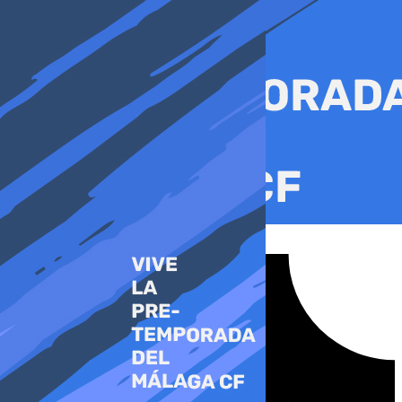
Ir
al
contenido
Tiktok