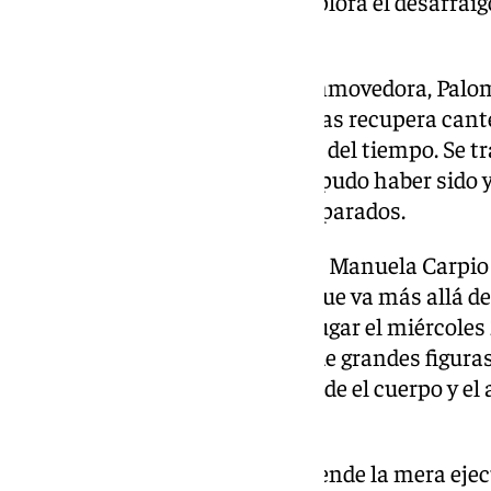
introspección flamenca que explora el desarraig
mundo cambiante.
Con una narrativa poética y conmovedora, Paloma
nuestro lugar en la vida, mientras recupera can
creaciones que desafían el paso del tiempo. Se t
cuestionando lo que fue, lo que pudo haber sido y 
el cielo inmutable de los desamparados.
Avanzando en la programación, Manuela Carpio no
cada giro en una entrega total que va más allá de
‘En cuerpo y alma’, que tendrá lugar el miércoles 
del barrio de La Plazuela, cuna de grandes figura
una interpretación visceral donde el cuerpo y e
expresión.
«Con una intensidad que trasciende la mera ejec