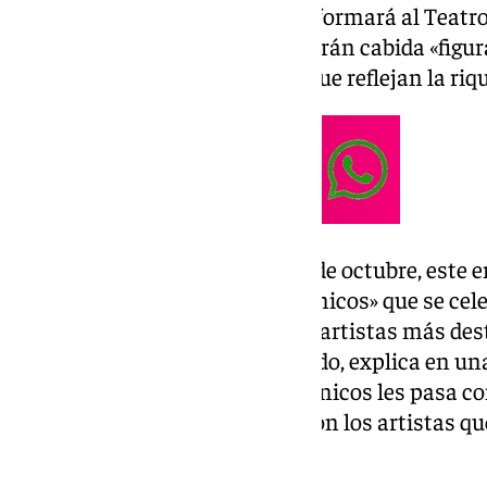
ciudad, sino que también transformará al Teatr
vibrante» del arte en el que tendrán cabida «fig
promesas del universo jondo» que reflejan la riqu
Entre el 13 de septiembre y el 4 de octubre, este
de una serie de «espectáculos únicos» que se cele
participación de algunos de los artistas más des
ámbito flamenco. En este sentido, explica en una
Ybarra, que «a los espacios escénicos les pasa c
grandes o pequeños, sino que son los artistas qu
hacen grandes o pequeños».