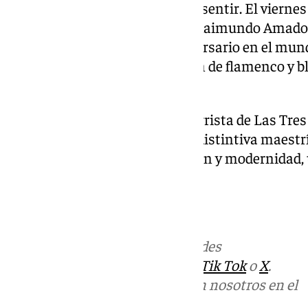
flamenco es una forma de ser y sentir. El viernes 
vivirá una noche vibrante con Raimundo Amador 
de ellos, que celebra su 60 aniversario en el mun
celebración de su icónica fusión de flamenco y b
flamenco y blues’.
Emilio Caracafé, virtuoso guitarrista de Las Tres
‘Emilio Caracafé y su gente’ su distintiva maestr
promete una mezcla de tradición y modernidad, 
arte flamenco.
NOTICIAS SEVILLA
Más noticias de
101TV
en las redes
sociales:
Instagram
,
Facebook
,
Tik Tok
o
X
.
Puedes ponerte en contacto con nosotros en el
correo
informativos@101tv.es