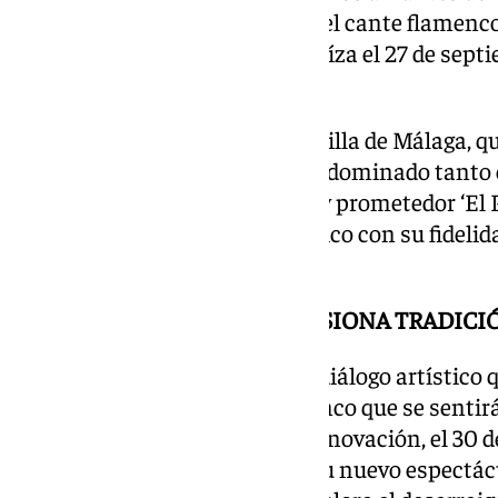
con las raíces más profundas del cante flamenco.
flamenco se reinventa y se enraíza el 27 de sept
generaciones y estilos».
Por un lado, el veterano Cancanilla de Málaga, 
leyendas como Lola Flores y ha dominado tanto el
de su carrera. Por otro, el joven y prometedor ‘El P
años, ya ha sorprendido al público con su fideli
personalidad arrolladora.
DÍALOGO ARTÍSTICO QUE FUSIONA TRADICI
Juntos, traerán a La Bienal un diálogo artístico 
ofreciendo una noche de flamenco que se sentirá
pies. Siguiendo esta estela de innovación, el 30
presenta en estreno absoluto su nuevo espectác