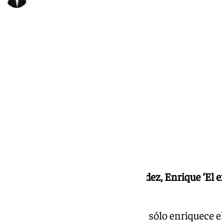
Alberto Romera
miércoles, 4 septiembre 2024, 10:00
Compartir:
La Bienal reúne a Israel Fernández, Enrique ‘E
en el Teatro Alameda.
La
XXIII Bienal de Flamenco
no sólo enriquece e