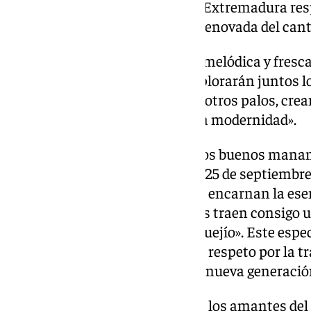
flamenco que, desde Granada y Extremadura res
estilos para ofrecer una visión renovada del cant
El primero de ellos, con su voz «melódica y fresca»
«intensidad y autenticidad», explorarán juntos 
tradicional a través de tangos y otros palos, cr
un diálogo entre la tradición y la modernidad».
También el público beberá ‘De los buenos manant
exclusivo, el que tendrá lugar el 25 de septiembr
Tomasa, dos jóvenes voces «que encarnan la ese
contemporáneo. Ambos artistas traen consigo u
expresa en cada nota, en cada quejío». Este espec
historia del flamenco fusiona el respeto por la tr
innovación que caracteriza a la nueva generació
«Un recital imprescindible para los amantes del