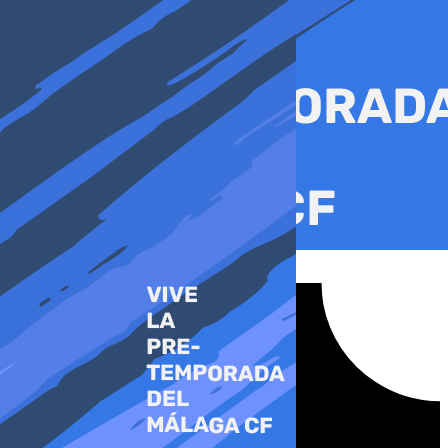
Ir
al
contenido
Tiktok