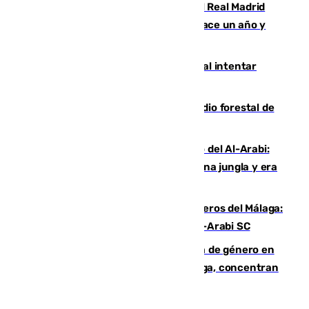
El fichaje más caro de la historia del Real Madrid
costaba 105 millones de euros menos hace un año y
jugaba en Leganés
Ceuta suma 82 fallecidos en el mar al intentar
cruzar la frontera española
Huelva eleva a emergencia el incendio forestal de
Niebla
Juanfran Funes, sobre el duro juego del Al-Arabi:
“Por momentos nos hemos metido en una jungla y era
hasta peligroso”
Ya se han estrenado los tres delanteros del Málaga:
Eneko Jauregui, bigoleador contra el Al-Arabi SC
35 mujeres asesinadas por violencia de género en
España en este 2026: Andalucía y Málaga, concentran
el foco de la tragedia