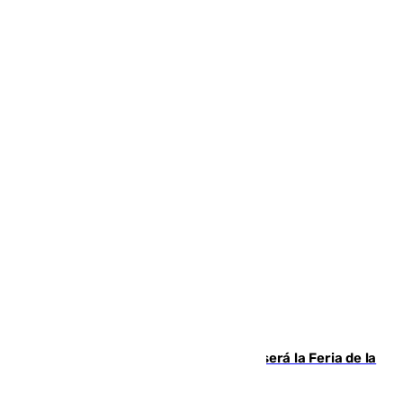
Talleres, escape room y música: así será la Feria de la
Juventud Cofrade de Málaga