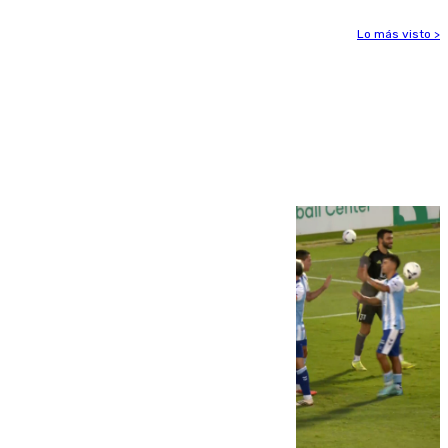
Lo más visto >
Más noticias
Ver más >