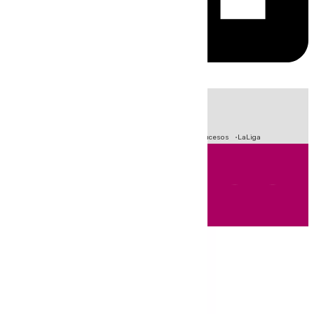
HOY
|
Fútbol
Primera División
Crisis Migratoria en Ceuta
Sucesos
LaLiga
Andalucía