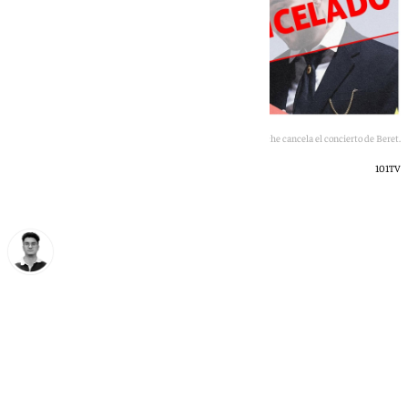
Elche cancela el concierto de Beret.
101TV
Ignacio Pérez
viernes, 12 junio 2026, 10:00
Compartir: