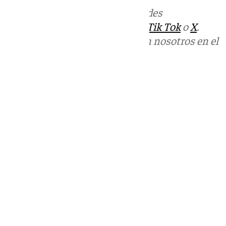
Más noticias de
101TV
en las redes
sociales:
Instagram
,
Facebook
,
Tik Tok
o
X
.
Puedes ponerte en contacto con nosotros en el
correo
informativos@101tv.es
Tags:
Últimas noticias