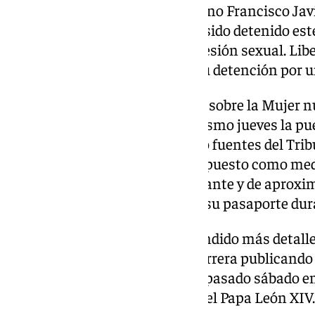
En concreto, el cantante sevillano Francisco Jav
artísticamente como Beret, ha sido detenido este 
Nacional por una supuesta agresión sexual. Libe
cantante sevillano Beret tras su detención por 
El juez del Juzgado de Violencia sobre la Mujer n
de guardia, ha acordado este mismo jueves la pue
cantante. Según han informado fuentes del Tribu
Andalucía, el magistrado ha impuesto como medi
de comunicarse con la denunciante y de aproxim
metros, así como la retirada de su pasaporte dur
Por el momento, no han trascendido más detalle
al cantante, que comenzó su carrera publicand
digitales en 2013 y que actuó el pasado sábado en 
de Lima en Madrid a la espera del Papa León XIV.