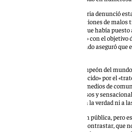
El pasado 15 de diciembre, Topuria denunció esta
«amenazas» de difundir «acusaciones de malos t
«a cambio de dinero» y desveló que había puesto a
mensajes, testimonios y vídeos» con el objetivo 
extorsión». Este viernes, El Mundo aseguró que e
próximo 7 de enero.
En el comunicado, el actual campeón del mundo d
mostró «profundamente agradecido» por el «trat
habitualmente le han dado los medios de comuni
es víctima de «titulares engañosos y sensacion
para generar ‘clics’ sin atender a la verdad ni a 
«Asumo el peaje de la exposición pública, pero es
difundir información falsa sin contrastar, que no