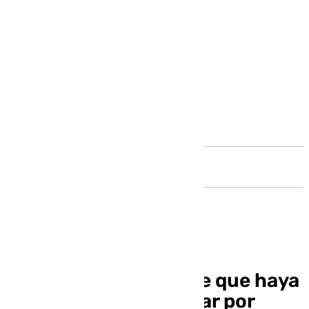
Andalucía
Ilia Topuria desmiente que haya
sido llamado a declarar por