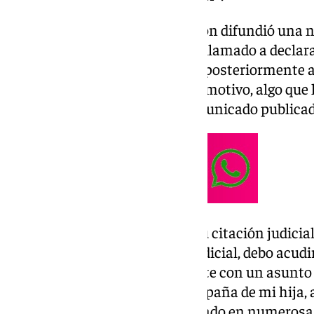
«Ayer, un medio de comunicación difundió una not
que se afirmaba que había sido llamado a declara
titular tuvo que ser modificado posteriormente a
sido llamado a declarar por ese motivo, algo qu
me requiera», señaló en un comunicado publicado
Además, desveló el motivo de su citación judicial.
funcionamiento del sistema judicial, debo acudir 
está relacionada exclusivamente con un asunto 
vinculado a un viaje fuera de España de mi hija, 
poder ver pese a haberlo intentado en numerosas