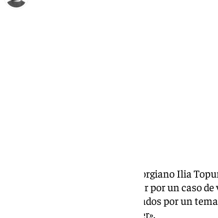
Jorge Aragón
sábado, 3 enero 2026, 21:13
Compartir:
El luchador de UFC hispano-georgiano Ilia Topu
que haya sido llamado a declarar por un caso de 
afirmado que acudirá a los juzgados por un tema 
lleva «cuatro meses sin poder ver».