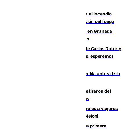
Activado el nivel 2 de emergencia en el incendio
forestal de Niebla por la compleja evolución del fuego
Controlado un incendio de rastrojos en Granada
junto a la autovía y al Callejón de Nogales
Juanfran Funes, sobre las lesiones de Carlos Dotor y
Fernando Calero: “Estamos preocupados, esperemos
que no sea nada”
Felipe VI refuerza los lazos con Colombia antes de la
llegada del nuevo presidente
Fernando Calero y Carlos Dotor se retiraron del
encuentro contra el Ceuta con molestias
España restablece controles temporales a viajeros
procedentes de Italia como repuesta a Meloni
El Málaga cae ante el Ceuta y suma la primera