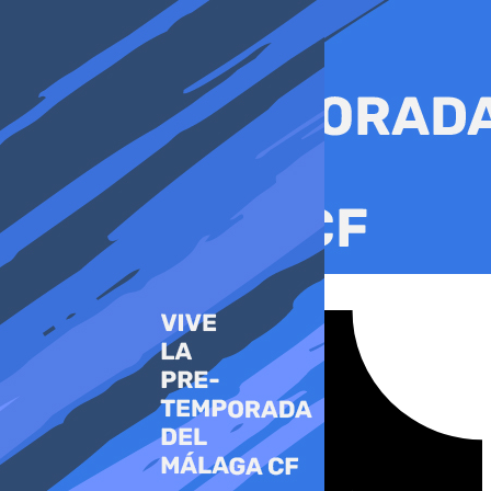
Ir
al
contenido
Tiktok