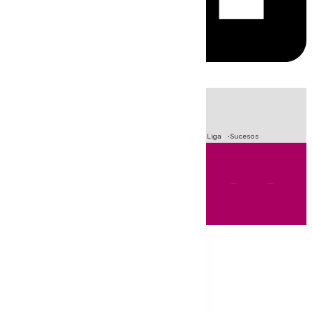
HOY
|
Fútbol
Primera División
Crisis Migratoria en Ceuta
LaLiga
Sucesos
Andalucía