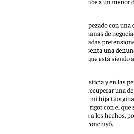
divulgue información que incumbe a un menor de
proteger», apuntó.
Topuria desveló que todo ha empezado con una 
por su parte y «precedida de semanas de negociac
mi negativa a aceptar determinadas pretension
lógica, semanas después se presenta una denunci
que ya había sido amenazado y que está siendo an
manifestó.
«Sigo confiando en Dios, en la justicia y en las p
prevalecerá y que pronto podré recuperar una d
de mi vida junto a mi hijo Hugo: mi hija Giorgi
solo les pido el mismo respeto y rigor con el qu
mayoría de ellos… y que se ciñan a los hechos, po
camino. Que Dios les bendiga», concluyó.