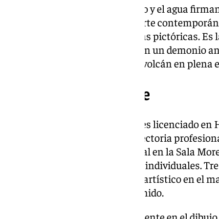
Sobre su técnica, el carbón graso y el agua firma
se habla en todo el mundo del arte contemporán
internacional en las vanguardias pictóricas. Es 
que, como todo los genios, tienen un demonio an
mismo reconoce su “arte es un volcán en plena e
Sobre José Luis Puche
José Luis Puche (Málaga, 1976) es licenciado en H
Universidad de Málaga. Su trayectoria profesio
su primera exposición individual en la Sala More
de sus ya muchas exposiciones individuales. Tre
comenzó a expandir su trabajo artístico en el m
primera exposición en Reino Unido.
Su trabajo se centra principalmente en el dibujo,