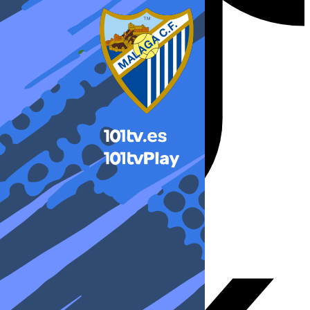
X-twitter