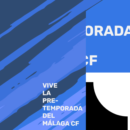
Ir
al
contenido
Tiktok