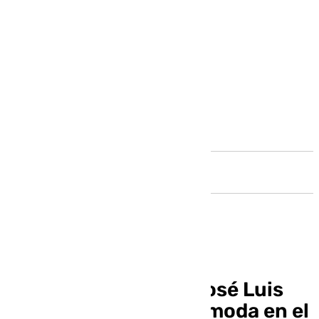
Andalucía
La vuelta a casa de José Luis
Puche, el hombre de moda en el