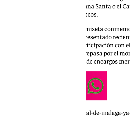
eventos de masas como la Semana Santa o el Car
salen del formalismo de los museos.
A las puertas de presentar la camiseta conmemo
equipo blanquiazul, habiendo presentado recient
de Málaga 2025 o una nueva participación con el
de una charla sin formalismos repasa por el mo
que la falta de tiempo y la lluvia de encargos me
https://www.101tv.es/el-carnaval-de-malaga-ya-t
jose-luis-puche/