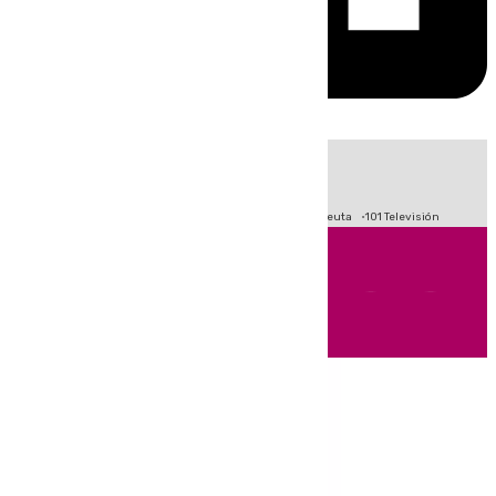
HOY
|
Fútbol
Primera División
LaLiga
Crisis Migratoria en Ceuta
101 Televisión
Andalucía