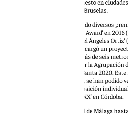
últimos años, José Luis ha expuesto en ciudade
Mallorca, Valencia, Estambul o Bruselas.
Durante su trayectoria, ha ganado diversos premio
‘lnternational Emerging Artists Award’ en 2016 (
‘International Art Award Manuel Ángeles Ortiz’ (
director Antonio Banderas le encargó un proyecto
Soho Caixabank, un mural de más de seis metros,
Además, fue el pintor elegido por la Agrupación 
realizar el Cartel de la Semana Santa 2020. Est
Fitur 2020 (Madrid). Del mismo, se han podido ve
Universidad de Jaén con la exposición individual 
Madrid y en el Festival ‘Scarpia XX’ en Córdoba.
Su último trabajo para la ciudad de Málaga hasta
Carnaval de Málaga 2025.