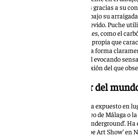
matizando a lo largo de los años gracias a su c
de la Historia del Arte, siempre bajo su arraiga
enfoque desinhibido, feroz y atrevido. Puche util
incorporación de otros materiales, como el carbó
desarrollado un trabajo con voz propia que carac
ellas, presenta la realidad de una forma claramen
valor de lo aparente sobre lo real evocando sens
inquietud para provocar la reflexión del que obse
Otras obras alrededor del mund
A lo largo de su carrera, Puche ha expuesto en 
el Centro de Arte Contemporáneo de Málaga o la 
exposición colectiva ‘9 Hours Underground’. Ha 
Art Fair’ en París o la ‘Basel Scope Art Show’ en 