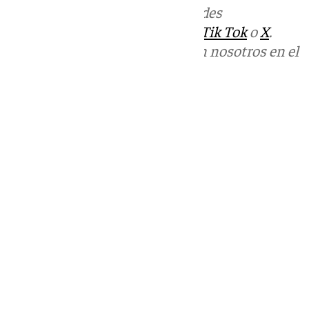
Más noticias de
101TV
en las redes
sociales:
Instagram
,
Facebook
,
Tik Tok
o
X
.
Puedes ponerte en contacto con nosotros en el
correo
informativos@101tv.es
Tags:
Últimas noticias