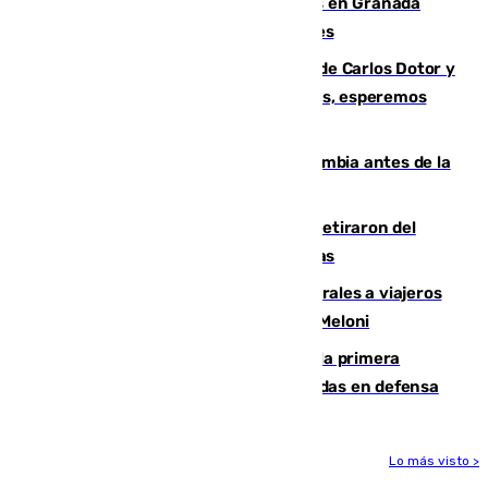
Controlado un incendio de rastrojos en Granada
junto a la autovía y al Callejón de Nogales
Juanfran Funes, sobre las lesiones de Carlos Dotor y
Fernando Calero: “Estamos preocupados, esperemos
que no sea nada”
Felipe VI refuerza los lazos con Colombia antes de la
llegada del nuevo presidente
Fernando Calero y Carlos Dotor se retiraron del
encuentro contra el Ceuta con molestias
España restablece controles temporales a viajeros
procedentes de Italia como repuesta a Meloni
El Málaga cae ante el Ceuta y suma la primera
derrota de la pretemporada dejando dudas en defensa
Lo más visto >