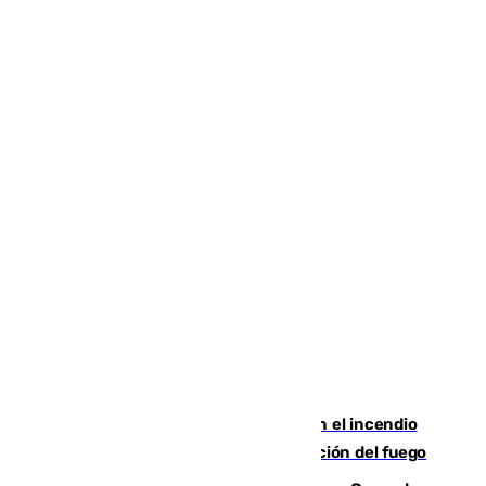
Activado el nivel 2 de emergencia en el incendio
forestal de Niebla por la compleja evolución del fuego