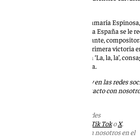
entrevista.
María de los Ángeles Félix Santamaría Espinosa
nació en Madrid en 1947. En toda España se le r
artístico de Massiel a esta cantante, compositor
española. Otorgó a España su primera victoria en
Eurovisión, en 1968, con el tema ‘La, la, la’, con
natal, Hispanoamérica y Europa.
Descubre más noticias de 101Tv en las redes soc
Tok
o
X
. Puedes ponerte en contacto con nosotro
informativos@101tv.es
Más noticias de
101TV
en las redes
sociales:
Instagram
,
Facebook
,
Tik Tok
o
X
.
Puedes ponerte en contacto con nosotros en el