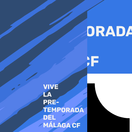
Ir
al
contenido
Tiktok