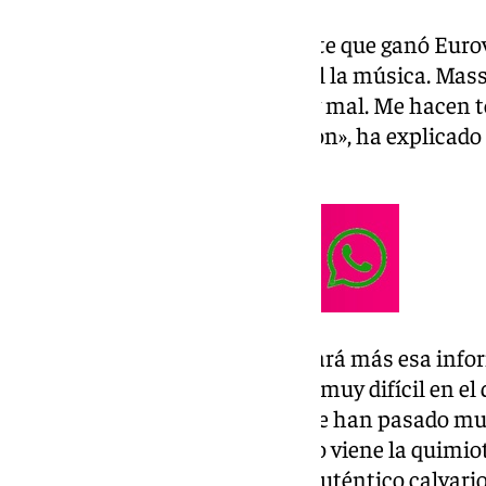
Es la primera vez que la cantante que ganó Eurov
desde que dejó de manera oficial la música. Mass
salud. «Empecé a sentirme muy mal. Me hacen tod
efectivamente, cáncer de pulmón», ha explicado 
‘De viernes’.
Aunque seguramente desarrollará más esa infor
que está atravesado un periodo muy difícil en el 
que aquí sigue de momento: «Me han pasado much
sido una batalla jodida (…) Luego viene la quimiot
destrozada y ahí comienza un auténtico calvario»