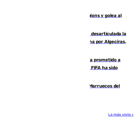
Morón
El Betis supera el examen de Champions y golea al
Arsenal en Dublín (1-3)
Golpe internacional al narcotráfico: desarticulada la
red que introdujo 21 toneladas de cocaína por Algeciras,
Málaga y Valencia
El Gobierno niega que Infantino haya prometido a
Marruecos la final del Mundial 2030: "La FIFA ha sido
tajante"
Podemos y Sumar piden expulsar a Marruecos del
Mundial de 2030 tras la crisis de Ceuta
Lo más visto >
Más noticias