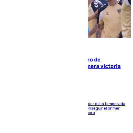
05.08.2026
Málaga-Al-Arabi: tercer encuentro de
pretemporada en busca de la primera victoria
blanquiazul
El conjunto de Juanfran Funes afronta el ecuador de la temporada
contra el cuadro catarí, en el que intentarán conseguir el primer
triunfo de los amistosos previo al arranque liguero