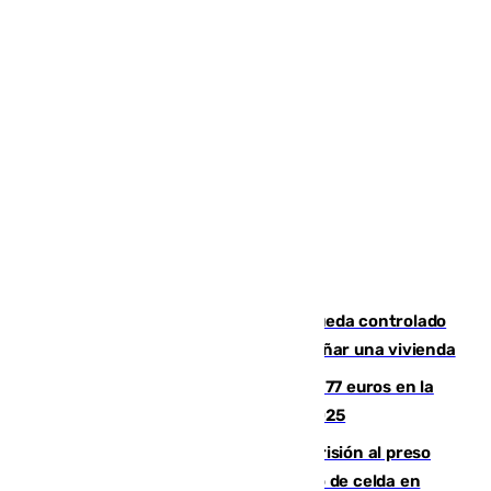
El incendio forestal de San Roque queda controlado
tras obligar a evacuar a 19 familias y dañar una vivienda
Los malagueños gastarán de media 77 euros en la
Feria de Málaga 2026, menos que en 2025
El Supremo ratifica los 17 años de prisión al preso
que mató estrangulado a su compañero de celda en