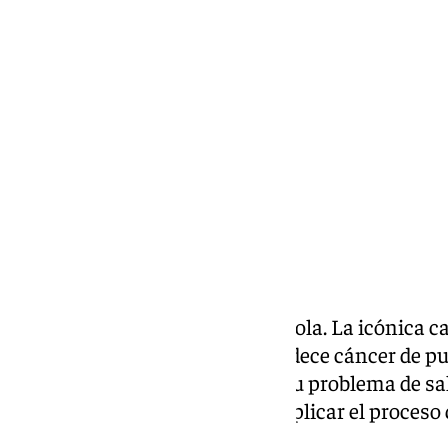
Miguel Alfonso
viernes, 7 febrero 2025, 19:16
Compartir:
Conmoción en la música española. La icónica c
este viernes 7 de febrero que padece cáncer de
en un programa de ‘Telecinco’ su problema de s
ofrecerá una entrevista para explicar el proceso
de milagro».