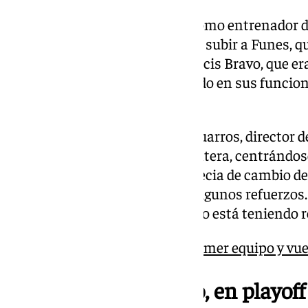
Con la destitución de Pellicer como entrenador de
deportivo Loren Juarros decidió subir a Funes, quie
hueco de Funes lo ocupará Francis Bravo, que er
ahora también ha sido ascendido en sus funcione
Bravo al frente y ya sin Funes.
La línea continuista de Loren Juarros, director d
equipo se ha trasladado a la cantera, centrándos
Malagueño. Ha habido una especia de cambio de c
la subida de varios juveniles y algunos refuerzos.
mientras que Óscar González no está teniendo re
Rafita no entrena con el primer equipo y vu
La Unión Malacitano, en playoff