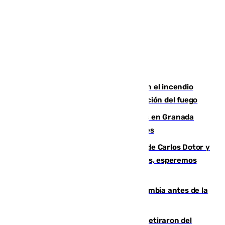
Activado el nivel 2 de emergencia en el incendio
forestal de Niebla por la compleja evolución del fuego
Controlado un incendio de rastrojos en Granada
junto a la autovía y al Callejón de Nogales
Juanfran Funes, sobre las lesiones de Carlos Dotor y
Fernando Calero: “Estamos preocupados, esperemos
que no sea nada”
Felipe VI refuerza los lazos con Colombia antes de la
llegada del nuevo presidente
Fernando Calero y Carlos Dotor se retiraron del