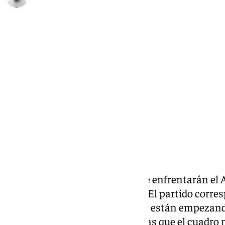
Pedro Jiménez
jueves, 20 noviembre 2025, 19:52
Compartir:
Este sábado a las 18.00 horas se enfrentarán el
Málaga CF
, y La Unión Atlético. El partido corre
Segunda RFEF. Los malaguistas están empezando
puntos de seis posibles, mientras que el cuadro