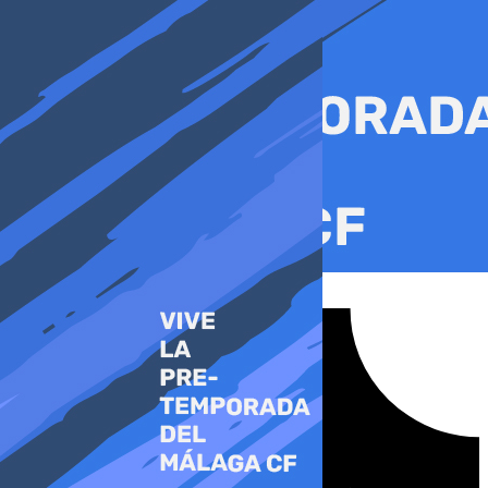
Ir
al
contenido
Tiktok