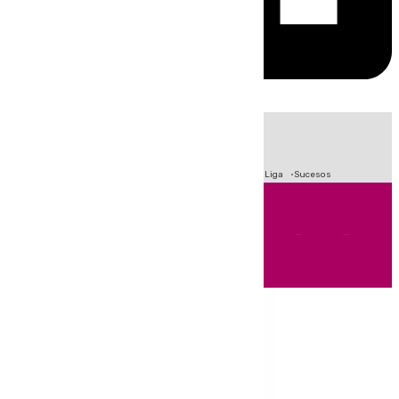
HOY
|
Fútbol
Primera División
Crisis Migratoria en Ceuta
LaLiga
Sucesos
Andalucía