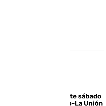
Andalucía
101TV retransmite este sábado
el Atlético Malagueño-La Unión