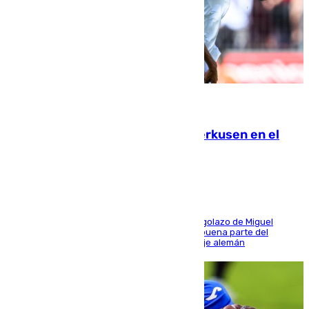
08.08.2026
El Sevilla se desinfla ante el Leverkusen en el
último ensayo (1-2)
El conjunto de Luis García se adelantó con un golazo de Miguel
Sierra y ofreció buenas sensaciones durante buena parte del
encuentro, pero acabó cediendo ante el empuje alemán