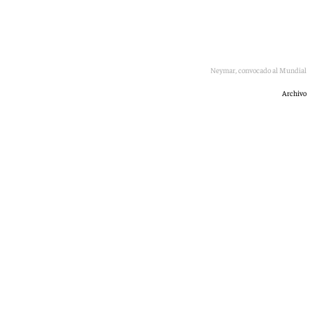
Neymar, convocado al Mundial
Archivo
101 TV
martes, 19 mayo 2026, 10:54
Compartir: