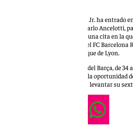
El delantero del Santos Neymar Jr. ha entrado en
por el seleccionador de Brasil, Carlo Ancelotti, 
Unidos, Canadá y México 2026, una cita en la qu
del Real Madrid Vinícius Jr., el del FC Barcelon
madridista cedido en el Olympique de Lyon.
De esta manera, el exfutbolista del Barça, de 34 
‹Canarinha› desde 2023, tendrá la oportunidad d
Mundo, en la que Brasil aspira a levantar su sext