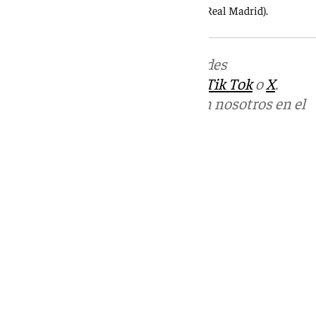
Rayan (Bournemouth) y Vinícius Jr. (Real Madrid).
Más noticias de
101TV
en las redes
sociales:
Instagram
,
Facebook
,
Tik Tok
o
X
.
Puedes ponerte en contacto con nosotros en el
correo
informativos@101tv.es
Tags:
Mundial de fútbol 2026
Últimas noticias