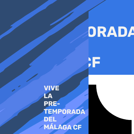
Ir
al
contenido
Tiktok