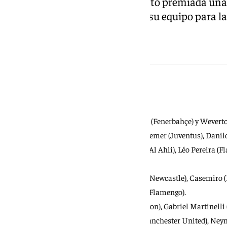
Real Betis Antony, que no ha visto premiada un
contribuyó a la clasificación de su equipo para l
La lista
La lista de Brasil
Porteros: Alisson (Liverpool), Ederson (Fenerbahçe) y Wevert
Defensas: Alex Sandro (Flamengo), Bremer (Juventus), Danilo
Gabriel Magalhaes (Arsenal), Ibáñez (Al Ahli), Léo Pereira (
Germain) y Wesley (Roma).
Centrocampistas: Bruno Guimarães (Newcastle), Casemiro (M
Fabinho (Al Ittihad) y Lucas Paquetá (Flamengo).
Delanteros: Endrick (Olympique de Lyon), Gabriel Martinelli (
Henrique (Zenit), Matheus Cunha (Manchester United), Neym