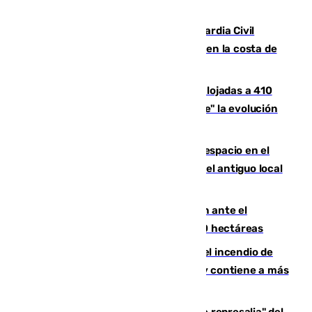
Persecución en Punta Umbría: la Guardia Civil
interviene más de 800 kilos de cocaína en la costa de
Huelva
El incendio de Niebla mantiene desalojadas a 410
personas que siguen con "incertidumbre" la evolución
del viento
Las marcas internacionales ganan espacio en el
Centro de Málaga: la Tagliatella abre en el antiguo local
de Vox Sports Bar
Moreno pide extremar la precaución ante el
incendio de Niebla, que supera las 4.000 hectáreas
340 personas más desalojadas por el incendio de
Niebla, que mantiene a 410 evacuadas y contiene a más
de 500 efectivos trabajando