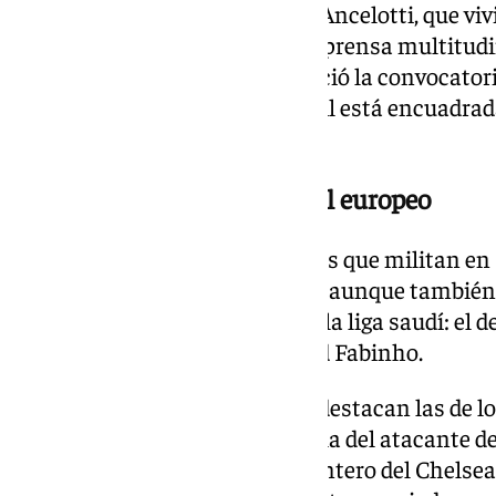
Así lo ha anunciado este lunes Ancelotti, que v
seleccionador, en una rueda de prensa multitu
de Río de Janeiro, en la que ofreció la convocato
afrontarán el torneo, en el Brasil está encuadra
Haití y Escocia.
Muchos jugadores del fútbol europeo
La lista está repleta de jugadores que militan en
LaLiga Vinícius Jr. y Raphinha, aunque también 
campeonato brasileño y dos de la liga saudí: el d
el centrocampista del Al Ittihad Fabinho.
Entre las ausencias de la lista, destacan las de 
Éder Militão, del Real Madrid, y la del atacante 
otros nombres como el del delantero del Chelsea J