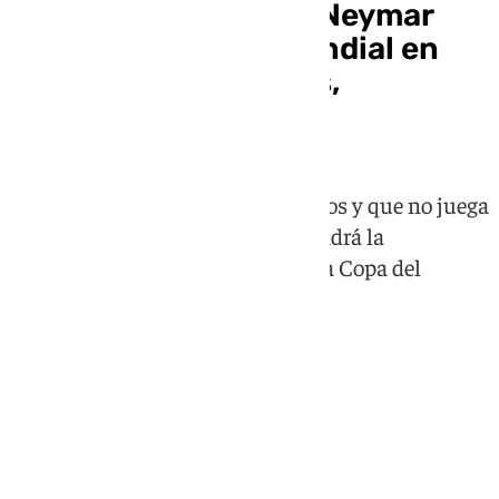
Ancelotti convoca a Neymar
con Brasil para el Mundial en
una lista con Vinícius,
Raphinha y Endrick
El exfutbolista del Barça, de 34 años y que no juega
con la 'Canarinha' desde 2023, tendrá la
oportunidad de disputar su cuarta Copa del
Mundo