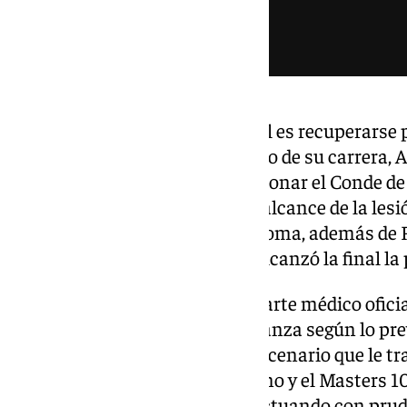
El principal objetivo del español es recuperars
la gira estadounidense. A lo largo de su carrera,
salud física, que le llevó a abandonar el Conde d
molestias. Tras confirmarse el alcance de la les
los Masters 1000 de Madrid y Roma, además de R
título, y Wimbledon, en el que alcanzó la final 
Por el momento, no existe un parte médico oficia
embargo, si su recuperación avanza según lo pre
reaparecer en el US Open, un escenario que le t
conquistar el torneo neoyorquino y el Masters 1
De lo contrario, deberá seguir actuando con prud