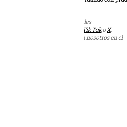
una lesión de mayor gravedad
Más noticias de
101TV
en las redes
sociales:
Instagram
,
Facebook
,
Tik Tok
o
X
.
Puedes ponerte en contacto con nosotros en el
correo
informativos@101tv.es
Tags:
Tenis
Últimas noticias