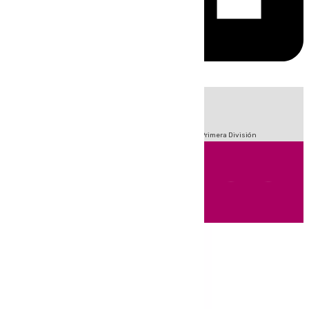
HOY
|
Fútbol
Sucesos
Crisis Migratoria en Ceuta
LaLiga
Primera División
Andalucía