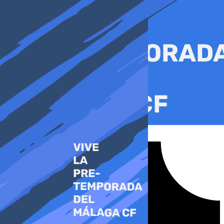
Ir
al
contenido
Tiktok