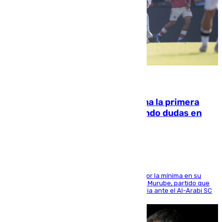
07.08.2026
El Málaga cae ante el Ceuta y suma la primera
derrota de la pretemporada dejando dudas en
defensa
El cuadro dirigido por Juanfran Funes perdió por la mínima en su
envite contra el conjunto caballa en el Alfonso Murube, partido que
se disputó un día después de su primera victoria ante el Al-Arabi SC