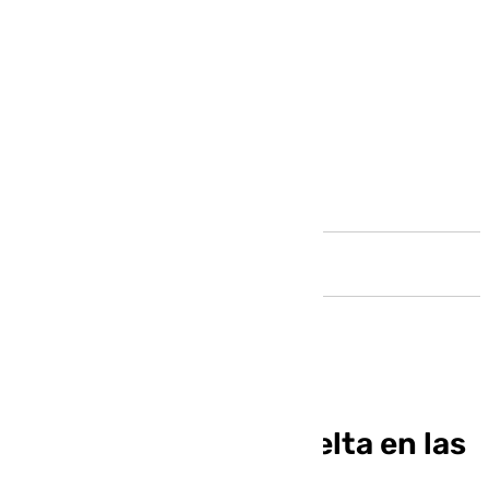
Andalucía
Carlos Alcaraz, de vuelta en las
pistas tras su lesión