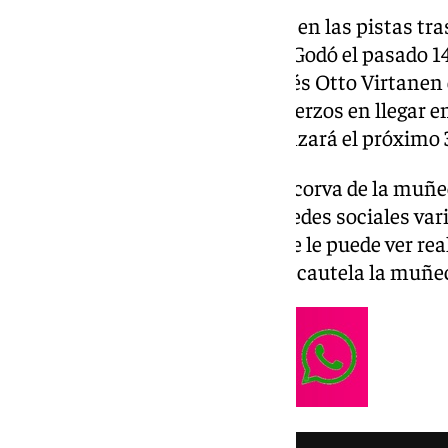
Carlos Alcaraz ya está de vuelta en las pistas tr
tuvo que retirarse del Conde de Godó el pasado 14
enfrentamiento ante el finlandés Otto Virtanen 
entonces, centra todos sus esfuerzos en llegar e
posibles al US Open, que comenzará el próximo 
La lesión afecta al tendón de la corva de la muñe
Alcaraz ha compartido en sus redes sociales va
pista indoor de Murcia, donde se le puede ver re
izquierda mientras protege con cautela la muñe