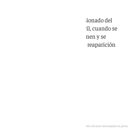
El tenista murciano se marchó lesionado del
Conde de Godó el pasado 14 de abril, cuando se
enfrentaba al finlandés Otto Virtanen y se
encuentra en la recta final para su reaparición
Carlos Alcaraz entrenando en pista