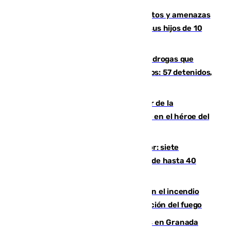
Detenido en Estepona por malos tratos y amenazas
de muerte a su pareja en presencia de sus hijos de 10
años y 11 meses
Desarticulada una red de tráfico de drogas que
introducía la mercancía desde Marruecos: 57 detenidos,
cuatro de ellos en Andalucía
Ferrán Torres, nombrado embajador de la
Comunidad Valenciana tras convertirse en el héroe del
Mundial
Andalucía sigue asfixiada por el calor: siete
provincias, en alerta por temperaturas de hasta 40
grados
Activado el nivel 2 de emergencia en el incendio
forestal de Niebla por la compleja evolución del fuego
Controlado un incendio de rastrojos en Granada