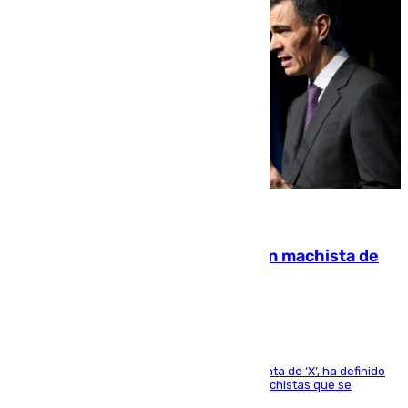
07.08.2026
Pedro Sánchez condena el crimen machista de
Benahavís
El presidente del Gobierno, a través de su cuenta de ‘X’, ha definido
como un “fracaso colectivo” los asesinatos machistas que se
producen en España