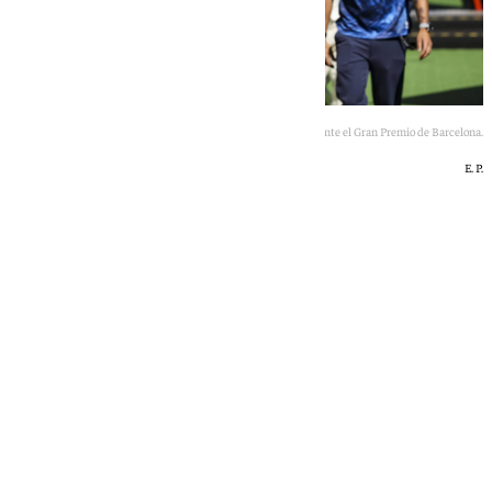
Carlos Sáinz durante el Gran Premio de Barcelona.
E. P.
Óscar Gil
sábado, 13 junio 2026, 21:57
Compartir: