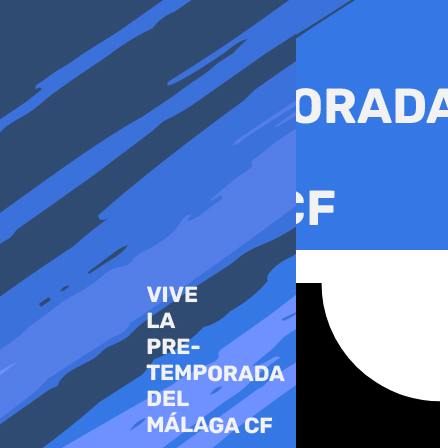
Ir
al
contenido
Tiktok