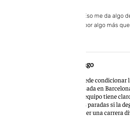
Puede pasar de todo. Eso me da algo 
igual se puede luchar por algo más qu
La estrategia, clave el domingo
Uno de los factores que más puede condicionar la
neumático, especialmente acusada en Barcelona
previstas. Sainz apuntó que su equipo tiene clar
creo que tendremos que ir a tres paradas si la d
gente que intente ir a dos. Va a ser una carrera d
todo», señaló.