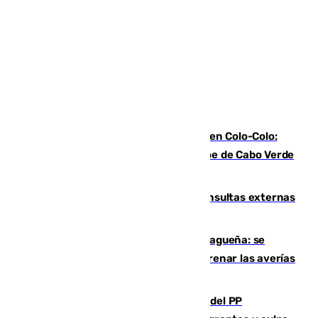
Vozinha, recibido como una estrella en Colo-Colo:
casi 30.000 aficionados arropan al héroe de Cabo Verde
en su presentación
Vithas Málaga crece en cirugías, consultas externas
y altas en el primer semestre de 2026
Mejoras del agua en la Axarquía malagueña: se
sustituye una tubería de 50 años para frenar las averías
de agua en El Borge y Almáchar
Bendodo asegura que los gobiernos del PP