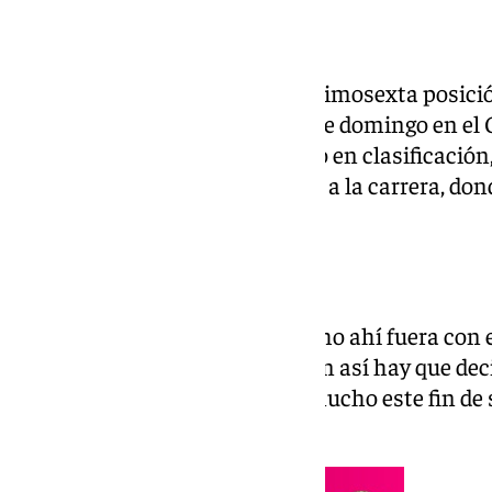
Carlos Sainz saldrá desde la decimosexta posic
de Fórmula 1, que se disputa este domingo en el 
A pesar de un resultado discreto en clasificación
cauto pero esperanzado de cara a la carrera, do
cambiar.
Un fin de semana difícil
«Estamos todos sufriendo mucho ahí fuera con el
coches fáciles de llevar, pero aún así hay que de
particular estamos sufriendo mucho este fin de 
sesión de clasificación.