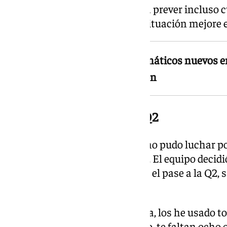
La víspera, la degradación hacía prever incluso 
aunque el piloto espera que la situación mejore 
El equipo apostó todos los neumáticos nuevos en
la segunda ronda de clasificación
Sin neumáticos nuevos en Q2
Sainz también explicó por qué no pudo luchar po
segunda fase de la clasificación. El equipo deci
nuevos en la Q1 para garantizar el pase a la Q2, 
real este sábado.
«No tenía neumáticos nuevos ya, los he usado to
con un neumático blando usado, te faltan ocho 