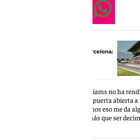
NOTICIA RELACIONADA
Russell conquista la pole en Barcelona;
Alonso saldrá último y Sainz,
decimosexto
El español reconoció que el Williams no ha rendi
circuito catalán, aunque dejó la puerta abierta
«Puede pasar de todo. Por lo menos eso me da a
igual se puede luchar por algo más que ser deci
subrayó.