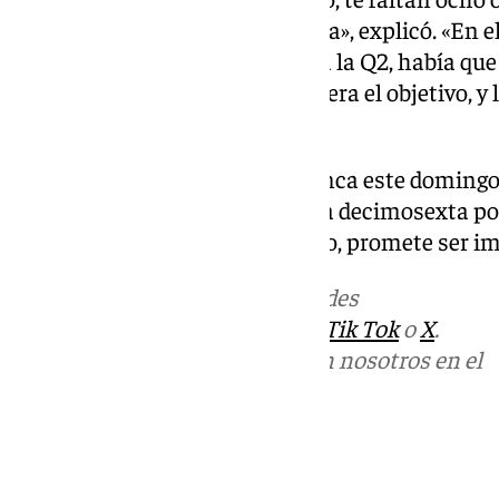
de la primera a la segunda vuelta», explicó. «En
hoy, como mucho, pasábamos a la Q2, había que g
y hemos conseguido pasar, que era el objetivo, 
neumáticos», concluyó.
El Gran Premio de España arranca este domingo 
Catalunya. Sainz saldrá desde la decimosexta po
una carrera que, según él mismo, promete ser im
Más noticias de
101TV
en las redes
sociales:
Instagram
,
Facebook
,
Tik Tok
o
X
.
Puedes ponerte en contacto con nosotros en el
correo
informativos@101tv.es
Tags: