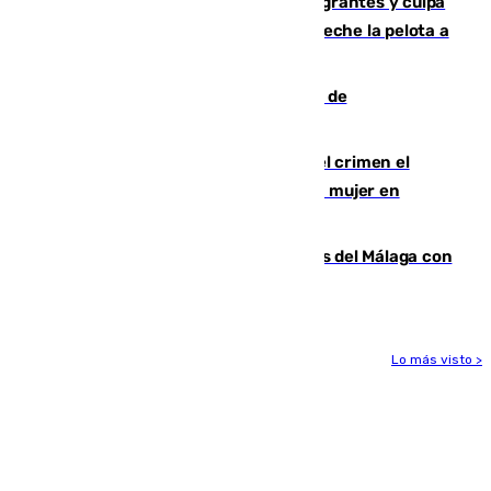
"cumplirán la ley" sobre los menores migrantes y culpa
al Gobierno por "inestabilidad": "Que no eche la pelota a
las comunidades"
Una ONG malagueña ganará un año de
comunicación gratuita con Apecom
Confiesa en un diario ser el autor del crimen el
hombre en prisión por asesinato de una mujer en
Benahavís
Juanpe vuelve a los entrenamientos del Málaga con
el grupo de manera progresiva
Lo más visto >
Más noticias
Ver más >