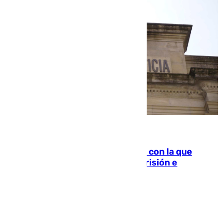
06.08.2026
Agrede sexualmente a una mujer con la que
quedó por Instagram: dos años prisión e
indemnización de 9.000 euros