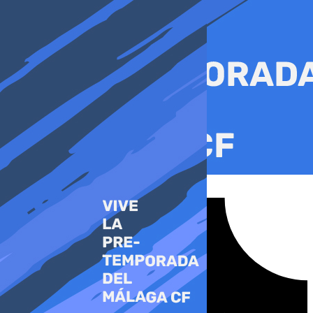
Ir
al
contenido
Tiktok