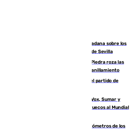
PSOE y Vox critican la consulta ciudadana sobre los
toldos que ha lanzado el Ayuntamiento de Sevilla
La laguna malagueña de Fuente de Piedra roza las
30.000 parejas de flamencos antes del anillamiento
Sigue en directo la retransmisión del partido de
pretemporada Málaga-Al-Arabi
La crisis migratoria de Ceuta une a Vox, Sumar y
Podemos contra la candidatura de Marruecos al Mundial
2030
Diputación limpia de residuos 170 kilómetros de los
principales caminos del Rocío en Sevilla