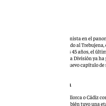
Dani Güiza vuelve a ser protagonista en el panor
de Jérez de la Frontera se ha unido al Trebujena,
Primera División Andaluz. A sus 45 años, el últi
proclamarse Pichichi de Primera División ya ha 
distintos y ahora escribirá un nuevo capítulo de 
cercano a su tierra.
La trayectoria de Dani Güiza
Güiza ha pasado por Getafe, Mallorca o Cádiz c
destacados en su historial. También tuvo una eta