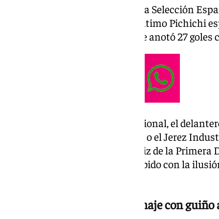
supuesto, ha formado parte de la Selección Espa
mantiene su registro de ser el último Pichichi e
temporada 2007/2008 en la que anotó 27 goles c
Tras abandonar el fútbol profesional, el delante
UD Roteña, el Rayo Sanluqueño o el Jerez Industr
Güiza recala en el Grupo de Cádiz de la Primera 
Trebujena CF, donde le han recibido con la ilusi
de su calibre.
El Trebujena anuncia su fichaje con guiño