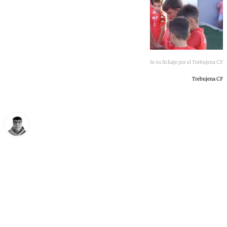
Dani Güiza en el anuncio de su fichaje por el Trebujena CF
Trebujena CF
Eloy Rodríguez
sábado, 6 junio 2026, 00:02
Compartir: