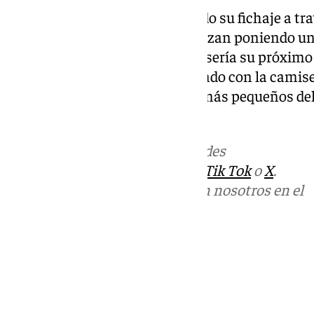
El cuadro gaditano ha anunciado su fichaje a tra
redes sociales, en el que comienzan poniendo un
ironizando con que Dani Güiza sería su próximo f
esto, el delantero aparece posando con la camis
por un pasillo formado por los más pequeños del
estoy aquí, afición».
Más noticias de
101TV
en las redes
sociales:
Instagram
,
Facebook
,
Tik Tok
o
X
.
Puedes ponerte en contacto con nosotros en el
correo
informativos@101tv.es
Tags:
Últimas noticias