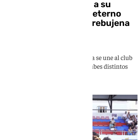
Dani Güiza se apunta a su
enésima aventura: el eterno
Pichichi ficha por el Trebujena
de Primera Andaluza
El delantero de Jerez de la Frontera se une al club
gaditano tras pasar por casi 20 clubes distintos
durante su carrera y a los 45 años