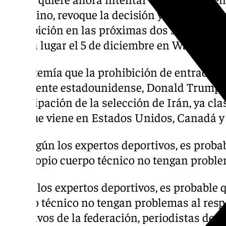
Infantino, revoque la decisión y espera que 
prohibición en las próximas dos semanas. E
tendrá lugar el 5 de diciembre en Washingt
Ya se temía que la prohibición de entrada im
presidente estadounidense, Donald Trump, p
participación de la selección de Irán, ya cla
año que viene en Estados Unidos, Canadá y
Según los expertos deportivos, es probab
propio cuerpo técnico no tengan proble
Según los expertos deportivos, es probable q
cuerpo técnico no tengan problemas al respe
directivos de la federación, periodistas depor