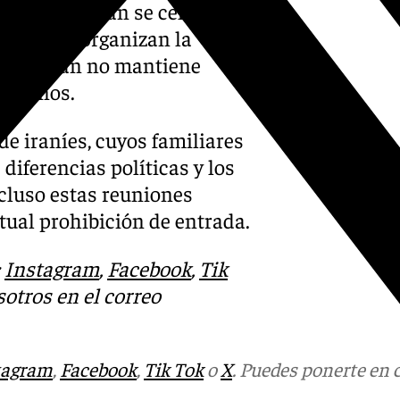
partidos de Irán se celebren al
íses que organizan la
l que Irán no mantiene
 45 años.
e iraníes, cuyos familiares
diferencias políticas y los
ncluso estas reuniones
tual prohibición de entrada.
:
Instagram
,
Facebook
,
Tik
otros en el correo
tagram
,
Facebook
,
Tik Tok
o
X
. Puedes ponerte en 