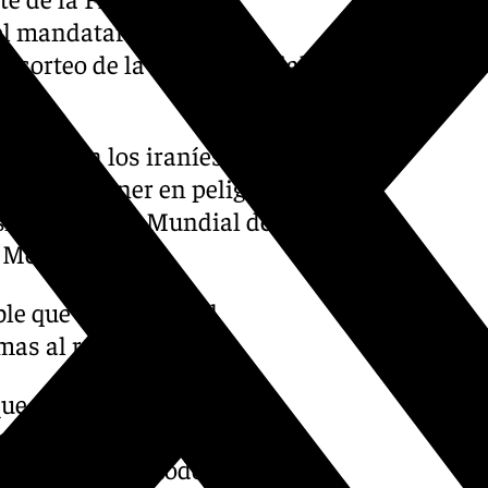
el mandatario levante la
l sorteo de la Copa Mundial
on.
puesta a los iraníes por el
udiera poner en peligro la
sificada, en el Mundial del
 México.
le que el equipo y el
mas al respecto
ue el equipo y el propio
cto, pero sí algunos
tivos y, sobre todo, los