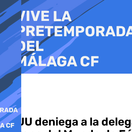
Ir
al
contenido
EEUU deniega a la delega