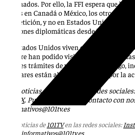
aficionados. Por ello, la FFI espera que los 
menos en Canadá o México, los otros dos pa
competición, y no en Estados Unidos, con e
relaciones diplomáticas desde hace más de
En Estados Unidos viven casi dos millones d
siempre han podido visitarles a pesar de las 
difíciles trámites de visado. Sin embargo, i
familiares están ahora bloqueadas por la ac
Más noticias de
101TV
en las redes sociales
Tok
o
X
. Puedes ponerte en contacto con nos
informativos@101tv.es
Más noticias de
101TV
en las redes sociales:
Ins
correo
informativos@101tv.es