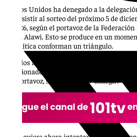
Estados Unidos ha denegado a la delegación 
para asistir al sorteo del próximo 5 de dic
de 2026, según el portavoz de la Federación 
Mehdi Alawi. Esto se produce en un momento
geopolítica conforman un triángulo.
Entre los afectados se encuentran el preside
seleccionador Amir Ghalenoei y otros siete d
este portavoz, según el diario ‘Shargh’.
La FFI quiere ahora intentar que el presiden