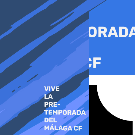
Ir
al
contenido
Tiktok