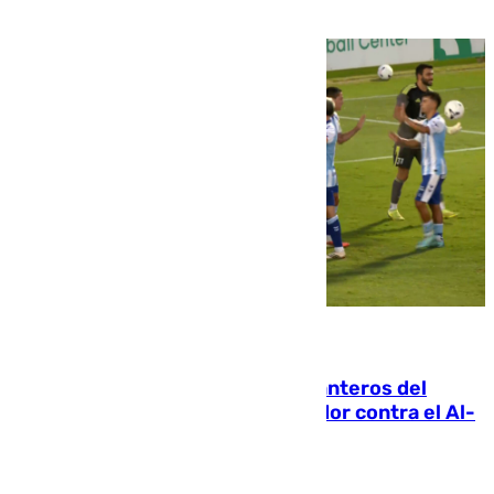
06.08.2026
Ya se han estrenado los tres delanteros del
Málaga: Eneko Jauregui, bigoleador contra el Al-
Arabi SC