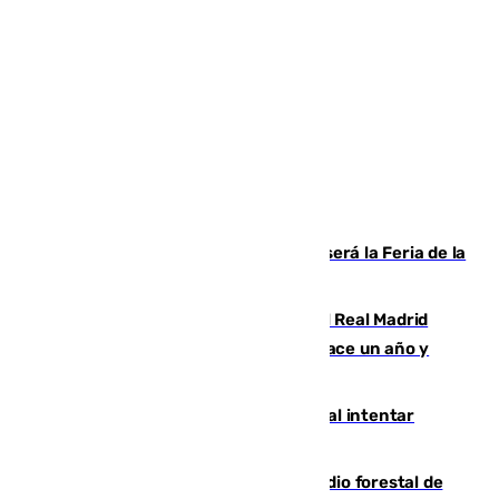
Talleres, escape room y música: así será la Feria de la
Juventud Cofrade de Málaga
El fichaje más caro de la historia del Real Madrid
costaba 105 millones de euros menos hace un año y
jugaba en Leganés
Ceuta suma 82 fallecidos en el mar al intentar
cruzar la frontera española
Huelva eleva a emergencia el incendio forestal de