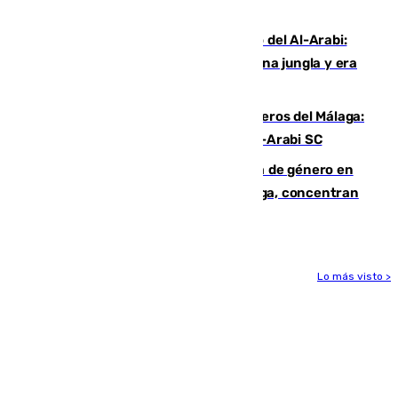
Niebla
Juanfran Funes, sobre el duro juego del Al-Arabi:
“Por momentos nos hemos metido en una jungla y era
hasta peligroso”
Ya se han estrenado los tres delanteros del Málaga:
Eneko Jauregui, bigoleador contra el Al-Arabi SC
35 mujeres asesinadas por violencia de género en
España en este 2026: Andalucía y Málaga, concentran
el foco de la tragedia
Lo más visto >
Más noticias
Ver más >