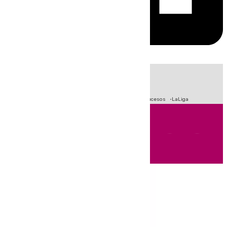
HOY
|
Fútbol
Primera División
Crisis Migratoria en Ceuta
Sucesos
LaLiga
Andalucía