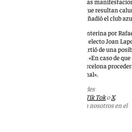
Pérez se retracte de determinadas manifestacion
conocimiento de su falsedad y que resultan calu
imagen y reputación del club», añadió el club az
La entidad, presidida de forma interina por Rafa
posesión en julio del presidente electo Joan Lap
paso no cierra el conflicto y advirtió de una posib
obtiene respuesta satisfactoria. «En caso de qu
debidamente atendida, el FC Barcelona procederá
correspondiente querella criminal».
Más noticias de
101TV
en las redes
sociales:
Instagram
,
Facebook
,
Tik Tok
o
X
.
Puedes ponerte en contacto con nosotros en el
correo
informativos@101tv.es