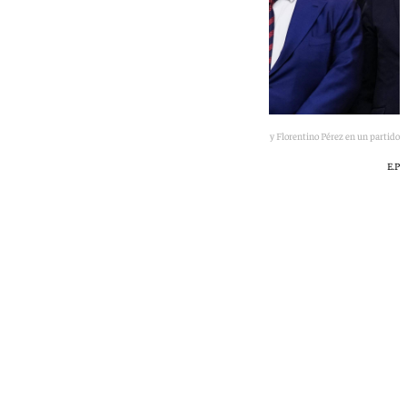
Imagen de Joan Laporta y Florentino Pérez en un partido
E.P
101 TV
viernes, 12 junio 2026, 22:59
Compartir: