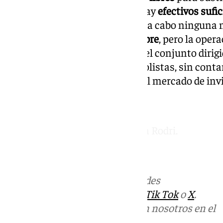
actual plantilla del Real Betis hay
efectivos sufi
y que, por lo tanto, no se llevará a cabo ningun
catarí cierra el día 9 de septiembre
, pero la oper
antes. Si así fuera, la plantilla del conjunto diri
a estar conformada por 24 futbolistas, sin conta
quedaría hasta, como mínimo el mercado de inv
Foto vía Rocío Morón García
El Betis no fichará aunque salga Rodri.
Noticias Andalucía.
Más noticias de
101TV
en las redes
sociales:
Instagram
,
Facebook
,
Tik Tok
o
X
.
Puedes ponerte en contacto con nosotros en el
correo
informativos@101tv.es