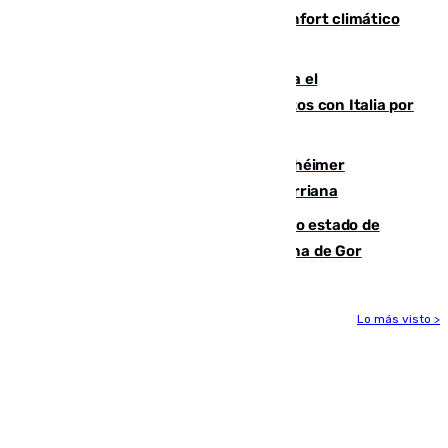
Málaga contabiliza 148 zonas de confort climático
para enfrentar las altas temperaturas
Marlaska notifica a la Unión Europea el
restablecimiento de controles fronterizos con Italia por
vía aérea y marítima
Hallan sin vida al granadino con Alzhéimer
desaparecido hace una semana en Churriana
Encuentran un cadáver en avanzado estado de
descomposición en la localidad granadina de Gor
Lo más visto >
Más noticias
Ver más >