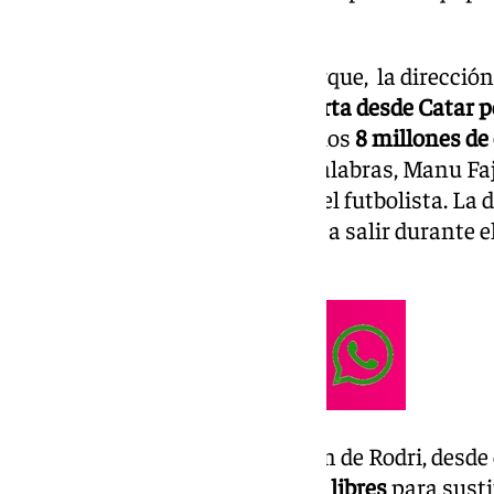
aunque salga Rodri.
Como ha adelantado El Desmarque, la dirección 
verdiblanca ha recibido
una oferta desde Catar 
club catarí supera ligeramente los
8 millones de
muy positivamente. En otras palabras, Manu Faj
dispuestos a aceptar la salida del futbolista. La 
Talayuela, que ya se vio tentado a salir durante
Mallorca.
Pase lo que pase con la situación de Rodri, desd
acudirán al mercado de agentes libres
para susti