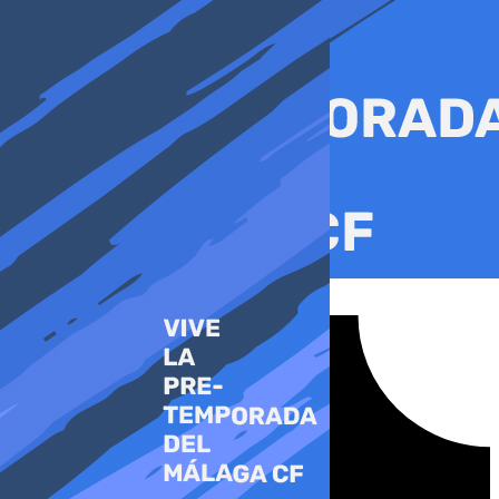
Ir
al
contenido
Tiktok