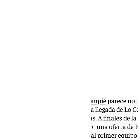
Lynx Devs
jueves, 5 septiembre 2024, 13:51
Compartir:
El mercado en el
Real Betis Balompié
parece no t
cerrado con la salida de Fekir y la llegada de Lo C
a aparecer con las garras afiladas. A finales de l
fue Fekir el que se vio tentado por una oferta d
es la
liga catarí
la que amenaza al primer equipo 