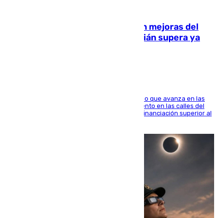
08.08.2026
La inversión del Ayuntamiento en mejoras del
entorno del Prado de San Sebastián supera ya
1.600.000 euros
El consistorio, a través de Emasesa, ha indicado que avanza en las
obras de renovación de las redes de saneamiento en las calles del
entorno del Prado, contando la zona con una financiación superior al
millón y medio de euros