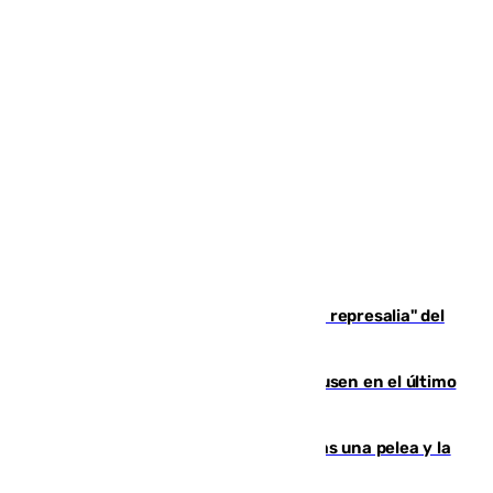
Italia responde ante las "medidas de represalia" del
Gobierno de Sánchez
El Sevilla se desinfla ante el Leverkusen en el último
ensayo (1-2)
Tensión en la prisión de Alhaurín tras una pelea y la
incautación de un punzón