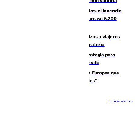
El Granada cierra su puesta a punto con victoria
Un mes de la tragedia de Los Gallardos, el incendio
que acabó con la vida de 14 personas y arrasó 5.200
hectáreas
España establece controles fronterizos a viajeros
procedentes de Italia por la presión migratoria
El Ayuntamiento desarrolla una estrategia para
recuperar la identidad patrimonial de Sevilla
España e Italia garantizan a la Unión Europea que
sus controles fronterizos son "temporales"
Lo más visto >
Más noticias
Ver más >