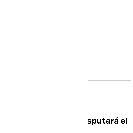
Andalucía
El Cádiz-Málaga se disputará el
Día de la Hispanidad