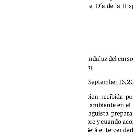
el próximo sábado 12 de octubre, Día de la His
Nuevo Mirandilla.
del
#CádizMálaga
¡Día y hora del tercer derbi andaluz del curso
pic.twitter.com/ohjzoM7hyq
— Málaga CF (@MalagaCF)
September 16, 2
Sin duda, la noticia ha sido bien recibida po
ingredientes para vivir un gran ambiente en el
Por su parte, la parroquia malaguista prepa
amenaza con ser masivo (siempre y cuando aco
cedidas por el cuadro cadista). Será el tercer d