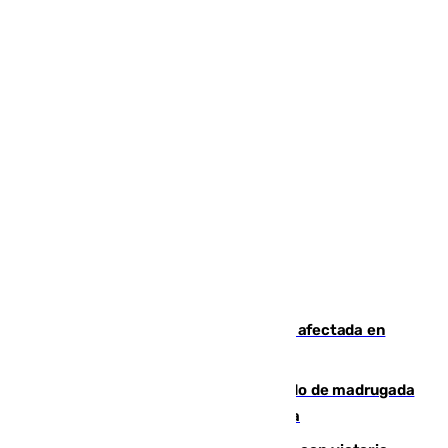
Incendios de Castellón: la superficie afectada en
Tírig roza las 400 hectáreas
Muere un peatón tras ser atropellado de madrugada
en la carretera A-7 a su paso por Málaga