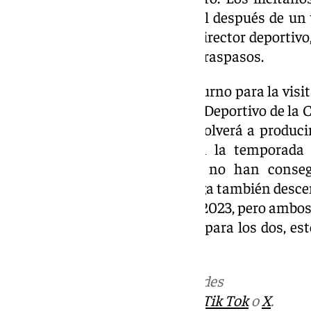
visitarán el templo blanquiazul después de un 
del Martínez Valero, donde su director deportiv
días de finalizar el mercado de traspasos.
Por su parte, la octava será el turno para la vis
Pellicer deberán enfrentarse al Deportivo de la 
las 14:00 horas. Este choque volverá a produc
Los locales tocaron fondo en la temporada
Federación, un pozo del que no han conseg
campaña. Por su parte, el Málaga también descendi
categoría en la campaña 2022-2023, pero ambos 
transcurso del año. Por suerte para los dos, est
fútbol profesional.
Más noticias de
101TV
en las redes
sociales:
Instagram
,
Facebook
,
Tik Tok
o
X
.