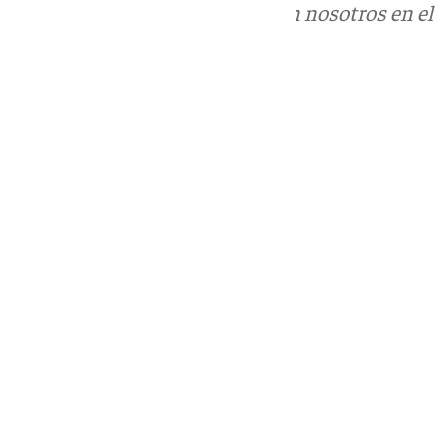
Puedes ponerte en contacto con nosotros en el
correo
informativos@101tv.es
Tags:
Últimas noticias