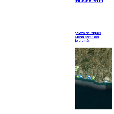
El Sevilla se desinfla ante el Leverkusen en el
último ensayo (1-2)
El conjunto de Luis García se adelantó con un golazo de Miguel
Sierra y ofreció buenas sensaciones durante buena parte del
encuentro, pero acabó cediendo ante el empuje alemán