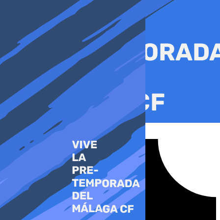
Ir
al
contenido
Tiktok