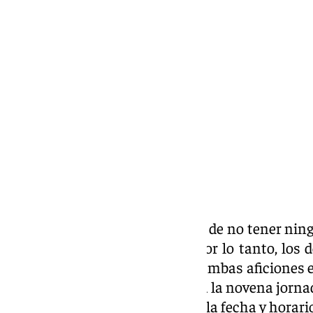
Ignacio Pérez
lunes, 16 septiembre 2024, 12:01
Compartir:
La Segunda División ha pasado de no tener nin
a tener cinco en la presente. Por lo tanto, los d
Uno de los más esperados por ambas aficiones es
al
Málaga CF,
correspondiente a la novena jorna
día de hoy se ha dado a conocer la fecha y horari