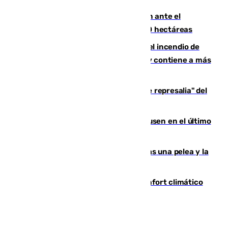
Moreno pide extremar la precaución ante el
incendio de Niebla, que supera las 4.000 hectáreas
340 personas más desalojadas por el incendio de
Niebla, que mantiene a 410 evacuadas y contiene a más
de 500 efectivos trabajando
Italia responde ante las "medidas de represalia" del
Gobierno de Sánchez
El Sevilla se desinfla ante el Leverkusen en el último
ensayo (1-2)
Tensión en la prisión de Alhaurín tras una pelea y la
incautación de un punzón
Málaga contabiliza 148 zonas de confort climático
para enfrentar las altas temperaturas