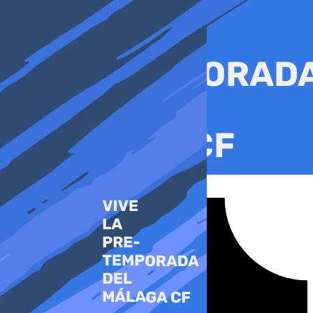
Ir
al
contenido
Tiktok