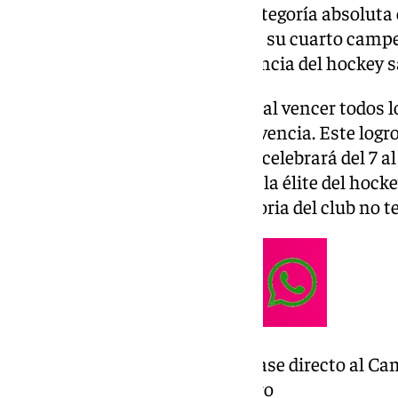
Andalucía de Hockey Sala en categoría absoluta 
Con este triunfo, el equipo logra su cuarto camp
consolidándose como una potencia del hockey s
El equipo demostró su dominio al vencer todos los
semifinal y la final con gran solvencia. Este logr
Campeonato de España, que se celebrará del 7 al 
(Barcelona), manteniéndose en la élite del hock
consecutivo. La exitosa trayectoria del club no t
Este logro les asegura un pase directo al C
celebrará del 7 al 9 de febrero