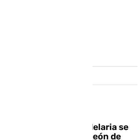
Andalucía
El CD Hockey La Candelaria se
consagra como campeón de