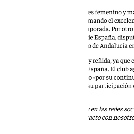
En diciembre, los equipos cadetes femenino y 
campeones de Andalucía, reafirmando el excele
sus categorías durante esta temporada. Por otro l
femenino, actual subcampeón de España, disput
(25 y 26 de enero) el Campeonato de Andalucía e
La competición se presenta muy reñida, ya que 
directa para el Campeonato de España. El club 
Rincón de la Victoria y Moclinejo «por su contin
la preparación de los equipos y su participació
competiciones».
Descubre más noticias de 101Tv en las redes soc
Tok
o
X
. Puedes ponerte en contacto con nosotro
informativos@101tv.es