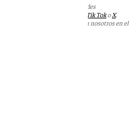
Más noticias de
101TV
en las redes
sociales:
Instagram
,
Facebook
,
Tik Tok
o
X
.
Puedes ponerte en contacto con nosotros en el
correo
informativos@101tv.es
Tags:
Últimas noticias