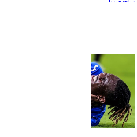
Lo más visto >
Más noticias
Ver más >