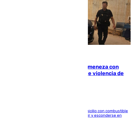
08.08.2026
Retiene a su mujer en su casa y ameneza con
quemar la vivienda: nuevo caso de violencia de
género en Málaga
El arrestado, de 54 años, habría rociado el domicilio con combustible
y habría impedido salir a la víctima antes de huir y esconderse en
una casa cercana