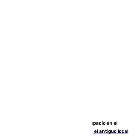
Las marca internacionales ganan espacio en el
Centro de Málaga: La Tagliatella abre en el antiguo local
de Vox Sports Bar