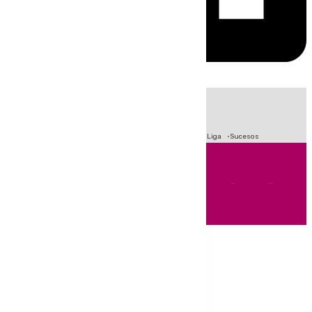
HOY
|
Fútbol
Primera División
Crisis Migratoria en Ceuta
LaLiga
Sucesos
Andalucía