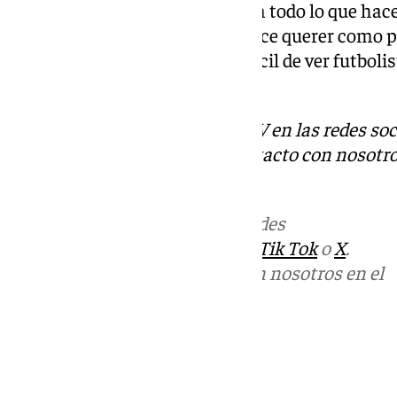
Arriaza: «Pablo es un ejemplo en todo lo que hace
rendimiento es un tío que se hace querer como pe
demás en el vestuario. Nol es fácil de ver futbol
maravilla verle jugar».
Descubre más noticias de 101TV en las redes soc
Tok
o
X
. Puedes ponerte en contacto con nosotro
informativos@101tv.es
Más noticias de
101TV
en las redes
sociales:
Instagram
,
Facebook
,
Tik Tok
o
X
.
Puedes ponerte en contacto con nosotros en el
correo
informativos@101tv.es
Tags:
Últimas noticias