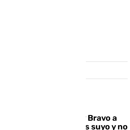
Andalucía
El consejo de Funes y Bravo a
Cordero: «El futuro es suyo y no