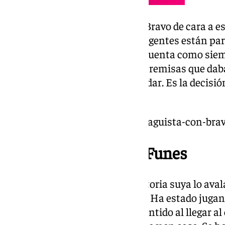
Funes citaba unas palabras de Bravo de cara a es
mucho a los jugadoras que los agentes están part
es suyo y no de sus agentes. El cuenta como siem
termina quedando. Una de las premisas que daba
consistía en que se pudiera quedar. Es la decisió
muchas veces así».
https://www.101tv.es/area-malaguista-con-brav
Nombres propios de Funes
Juanma Hernández: “La trayectoria suya lo avala
aquí y lo compra el Real Madrid. Ha estado jugan
Lo importante es cómo se ha sentido al llegar a