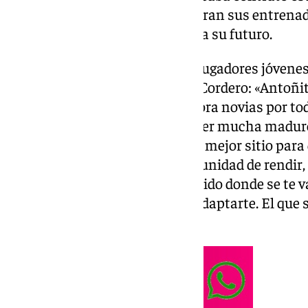
gratis a otro equipo. Los que fueran sus entrenado
le dan un sabio consejo de cara a su futuro.
Bravo, sabe lo que es lidiar con jugadores jóvenes
un consejo con la cabeza fría a Cordero: «Antoñi
fácil vivirla tan joven. Tener ahora novias por to
chaval de esa edad. Hay que tener mucha madure
asesore muy bien. Pienso que el mejor sitio para
Por cómo se te ha dado la oportunidad de rendir, 
aquí ya tienes un camino recorrido donde se te 
fácil. Salir fuera es como todo, adaptarte. El que
vendría bien a su evolución».