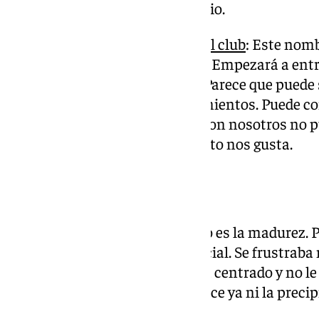
para coger las llaves del gimnasio.
Lucas Bretón; último fichaje del club
: Este nomb
unos meses. Se concreta ahora. Empezará a entr
probablemente. Es muy físico. Parece que puede s
veremos los primeros entrenamientos. Puede com
principio empezará con ellos. Con nosotros no p
tener cerca. Lo que le hemos visto nos gusta.
Bravo
Chupete: «Lo que le hemos visto es la madurez. P
el área. Esa madurez es diferencial. Se frustrab
no buscaba portería. Ahora está centrado y no le
cara a marcar goles. No le aparece ya ni la precip