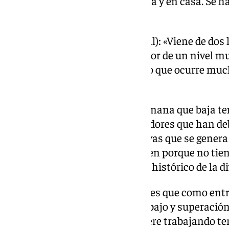
menos el estar junto a su familia y en casa. Se 
desde el primer momento».
Antonio Martín (fichaje invernal): «Viene de dos l
tenemos con él, que es un jugador de un nivel mu
de encontrar esa actividad. Es lo que ocurre much
talento suyo merece la pena».
Chupete: “El siguiente fin de semana que baja t
Aquí han debutado casi 40 jugadores que han de
Es muy difícil por las expectativas que se genera 
Pensamos que no funcionan bien porque no tiene
Chupete es el máximo goleador histórico de la di
Arriaza: “Pablo es de los jugadores que como ent
progresar. Es un ejemplo de trabajo y superació
ilusión que ese jugador que muere trabajando ten