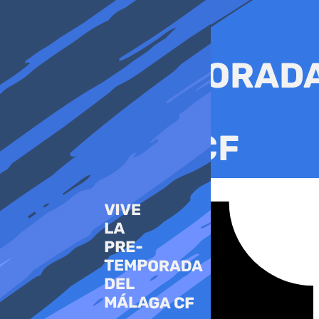
Ir
al
contenido
Tiktok