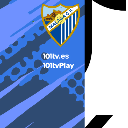
X-twitter