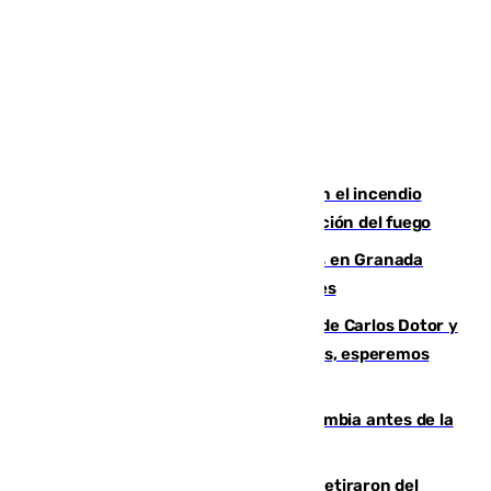
Activado el nivel 2 de emergencia en el incendio
forestal de Niebla por la compleja evolución del fuego
Controlado un incendio de rastrojos en Granada
junto a la autovía y al Callejón de Nogales
Juanfran Funes, sobre las lesiones de Carlos Dotor y
Fernando Calero: “Estamos preocupados, esperemos
que no sea nada”
Felipe VI refuerza los lazos con Colombia antes de la
llegada del nuevo presidente
Fernando Calero y Carlos Dotor se retiraron del