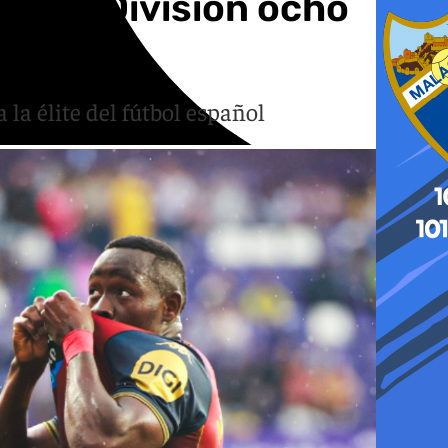
rimera División ocho
 la élite del fútbol español