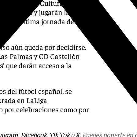
al Zaragoza, Cultural y
 categoría y jugarán la
 de la última jornada del
nso aún queda por decidirse.
as Palmas y CD Castellón
s’ que darán acceso a la
.
os del fútbol español, se
porada en LaLiga
o por celebraciones como por
tagram
,
Facebook
,
Tik Tok
o
X
. Puedes ponerte en 