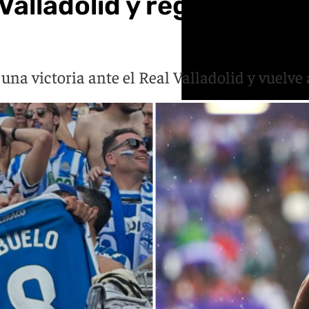
l Valladolid y regresa a P
una victoria ante el Real Valladolid y vuelve a