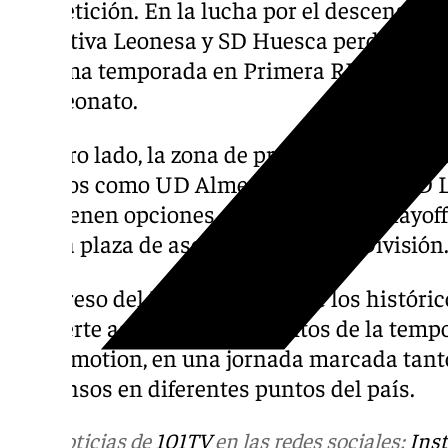
competición. En la lucha por el descenso, Re
Deportiva Leonesa y SD Huesca perdieron la
próxima temporada en Primera RFEF, a falta
campeonato.
Por otro lado, la zona de promoción de asce
Equipos como UD Almería, Málaga CF, UD L
mantienen opciones de disputar los ‘playoff
última plaza de ascenso a Primera División
El regreso del Deportivo, uno de los históric
convierte así en uno de los hitos de la tem
Hypermotion, en una jornada marcada tant
descensos en diferentes puntos del país.
Más noticias de
101TV
en las redes sociales:
Ins