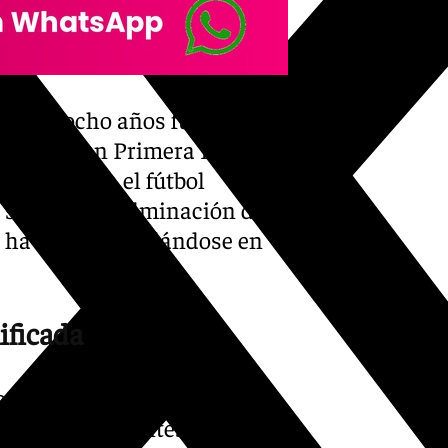
tapa de ocho años fuera de la
a competir en Primera RFEF
ar plaza en el fútbol
 supone la culminación de
e ha ido consolidándose en
ificada
n se disputó en horario
pectos importantes de la