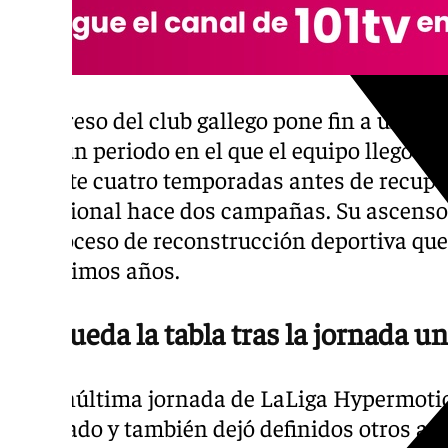
El regreso del club gallego pone fin a una e
élite, un periodo en el que el equipo llegó 
durante cuatro temporadas antes de recuper
profesional hace dos campañas. Su ascenso
un proceso de reconstrucción deportiva qu
los últimos años.
Así queda la tabla tras la jornada un
La penúltima jornada de LaLiga Hypermotio
unificado y también dejó definidos otros as