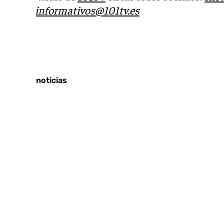
correo
informativos@101tv.es
Tags:
Últimas noticias