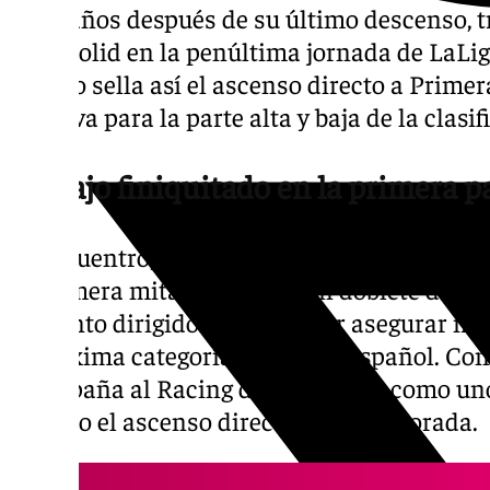
ocho años después de su último descenso, t
Valladolid en la penúltima jornada de LaLi
gallego sella así el ascenso directo a Prime
decisiva para la parte alta y baja de la clasif
Trabajo finiquitado en la primera p
El encuentro, disputado en el estadio José Z
la primera mitad gracias a un doblete de Bi
conjunto dirigido desde Riazor asegurar m
la máxima categoría del fútbol español. Con 
acompaña al Racing de Santander como uno
logrado el ascenso directo esta temporada.