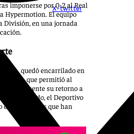
ras imponerse por 0-2 al Real
X-twitter
ga Hypermotion. El equipo
ra División, en una jornada
icación.
arte
orrilla, quedó encarrilado en
l Nsongo, que permitió al
atemáticamente su retorno a
este resultado, el Deportivo
 de los equipos que han