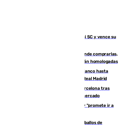
El Málaga es muy superior al Al-Arabi SC y vence su
primer encuentro de pretemporada
Gafas para el eclipse solar 2026: dónde comprarlas,
dónde conseguirlas y cómo saber si están homologadas
Vinícius Júnior seguirá vestido de blanco hasta
2032 tras cerrar su renovación con el Real Madrid
Rodrigo negocia su fichaje por el Barcelona tras
romper con el Madrid y revoluciona el mercado
El Rey traslada a Vivas su respaldo y "promete ir a
Ceuta" después de la crisis migratoria
El primer ciclo de las carreras de caballos de