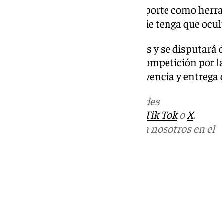
Además, destacó el papel del deporte como herr
prejuicios» y favorecer que «nadie tenga que ocul
El torneo contará con 12 equipos y se disputará 
sábado. Habrá fase de grupos, competición por la
además de actividades de convivencia y entrega 
Más noticias de
101TV
en las redes
sociales:
Instagram
,
Facebook
,
Tik Tok
o
X
.
Puedes ponerte en contacto con nosotros en el
correo
informativos@101tv.es
Tags:
Últimas noticias