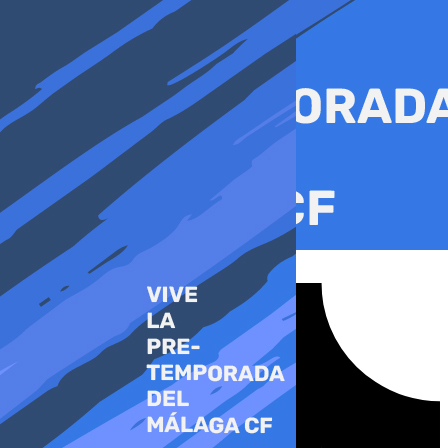
Ir
al
contenido
Tiktok