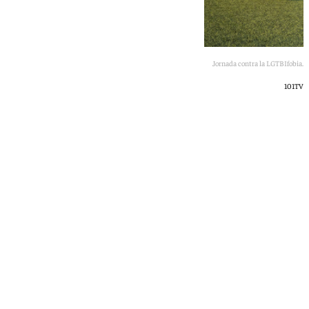
Jornada contra la LGTBIfobia.
101TV
África Okhiria
miércoles, 13 mayo 2026, 17:14
Compartir: