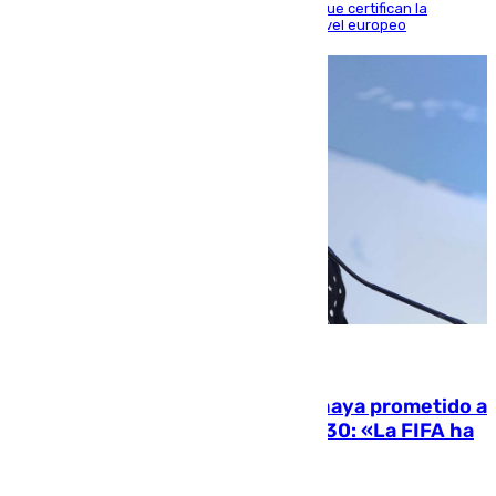
Riquelme, Deossa y Fornals firman los tantos que certifican la
superioridad bética ante un rival de máximo nivel europeo
06.08.2026
El Gobierno niega que Infantino haya prometido a
Marruecos la final del Mundial 2030: «La FIFA ha
sido tajante»