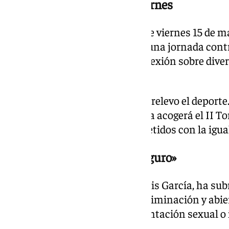
El inicio, previsto para el viernes
La programación arrancará este viernes 15 de may
Hogar Virgen de los Reyes, con una jornada contr
Será un espacio de diálogo y reflexión sobre dive
deportivo.
El sábado 16 de mayo tomará el relevo el deporte.
Centro Deportivo Vega de Triana acogerá el II T
fútbol 7, con equipos comprometidos con la igual
Un espacio que «debe ser seguro»
El delegado de Igualdad, José Luis García, ha sub
un espacio seguro, libre de discriminación y abie
independientemente de su orientación sexual o 