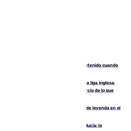
Mata a su expareja en Murcia y es detenido cuando
huía hacia Granada
El Boreham Wood, equipo de la quinta liga inglesa,
rechaza una oferta equivalente a un tercio de lo que
vale el club por un jugador
La familia Hernangómez: un legado de leyenda en el
mundo del baloncesto
Nuevo récord de población en Andalucía: la