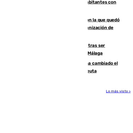
comunidad supera los 8,7 millones de habitantes con
una alta tasa de extranjeros
Agrede sexualmente a una mujer con la que quedó
por Instagram: dos años prisión e indemnización de
9.000 euros
Un turista de 17 años, hospitalizado tras ser
atropellado a propósito en el Centro de Málaga
De bocadillos a lentejas y pollo: así ha cambiado el
menú de los militares desplegados en Ceuta
Lo más visto >
Más noticias
Ver más >