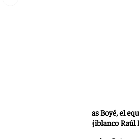
Miguel Alfonso
miércoles, 2 octubre 2024, 17:25
Compartir:
Tras la recuperación de Lucas Boyé, el eq
defensa liderada por el exrojiblanco Raúl