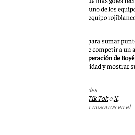
también es el segundo equipo que más goles recib
contra. Con el
Mirandés
siendo uno de los equip
cinco goles en siete partidos, el equipo rojiblan
planteamiento.
Este encuentro no solo es vital para sumar punt
demostrar que el Granada puede competir a un al
Con la esperanza de que la
recuperación de Boyé
necesita dejar atrás su irregularidad y mostrar s
terreno de juego.
Más noticias de
101TV
en las redes
sociales:
Instagram
,
Facebook
,
Tik Tok
o
X
.
Puedes ponerte en contacto con nosotros en el
correo
informativos@101tv.es
Tags: