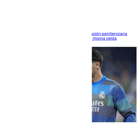
en Morón
El alto tribunal avala también que la Administración penitenciaria
indemnice a la familia por fallar al asignarles la misma celda
06.08.2026