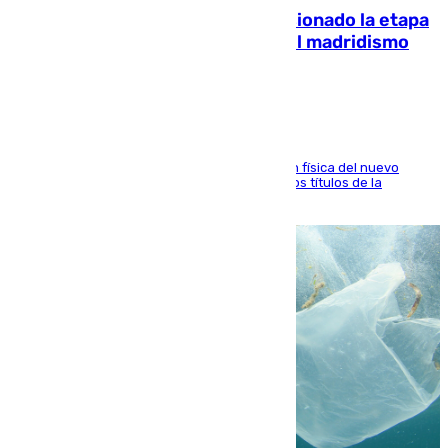
El malagueño Brahim afronta ilusionado la etapa
con Mourinho y considera que «el madridismo
está contento con mi fútbol»
El atacante malagueño destaca la preparación física del nuevo
cuerpo técnico y fija como meta pelear todos los títulos de la
temporada