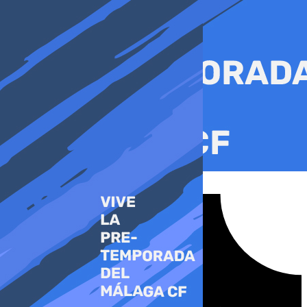
Ir
al
contenido
Tiktok