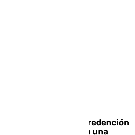
Andalucía
El Granada CF busca redención
ante un Mirandés con una