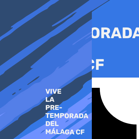
Ir
al
contenido
Tiktok