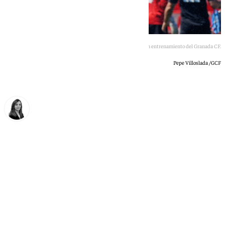
José Arnaiz en un entrenamiento del Granada CF.
Pepe Villoslada /GCF
María José Ramírez
martes, 16 junio 2026, 19:04
Compartir: