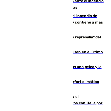
Moreno pide extremar la precaución ante el incendio
de Niebla, que supera las 4.000 hectáreas
340 personas más desalojadas por el incendio de
Niebla, que mantiene a 410 evacuadas y contiene a más
de 500 efectivos trabajando
Italia responde ante las "medidas de represalia" del
Gobierno de Sánchez
El Sevilla se desinfla ante el Leverkusen en el último
ensayo (1-2)
Tensión en la prisión de Alhaurín tras una pelea y la
incautación de un punzón
Málaga contabiliza 148 zonas de confort climático
para enfrentar las altas temperaturas
Marlaska notifica a la Unión Europea el
restablecimiento de controles fronterizos con Italia por
vía aérea y marítima