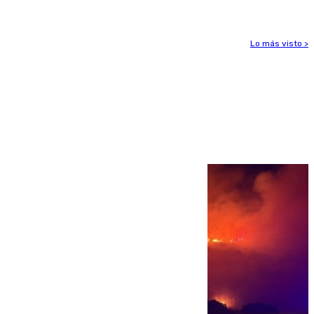
Lo más visto >
Más noticias
Ver más >