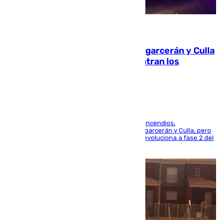
08.08.2026
Incendios de Castellón: Sierra Engarcerán y Culla
evolucionan positivamente y centran los
esfuerzos en Tírig
La UME se suma al operativo de control de los incendios,
progresando adecuadamente los de Sierra Engarcerán y Culla, pero
centrando todo el empeño en el de Culla, que evoluciona a fase 2 del
PEIF