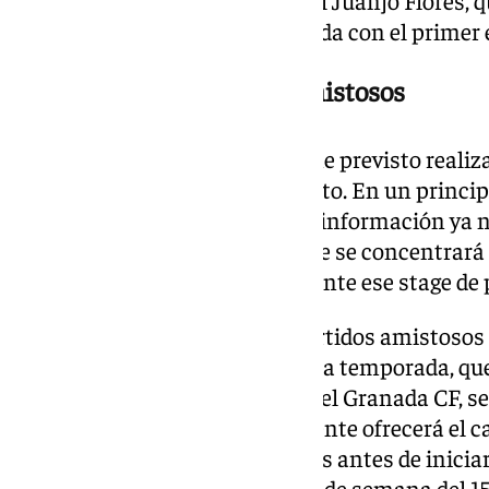
del juvenil, entre ellos, el central Juanjo Flores,
partidos de la anterior temporada con el primer 
Stage de pretemporada y amistosos
La plantilla del Granada CF tiene previsto reali
stage entre los días 1 y 5 de agosto. En un princip
Jerez de la Frontera, pero dicha información ya 
lo que no está confirmado donde se concentrará l
rojiblanco para realizar finalmente ese stage d
El Granada disputará varios partidos amistosos 
preparación de cara a la próxima temporada, que
través de la plataforma oficial del Granada CF, s
ha especificado que próximamente ofrecerá el 
los partidos amistosos previstos antes de iniciar
tiene como fecha prevista el fin de semana del 15