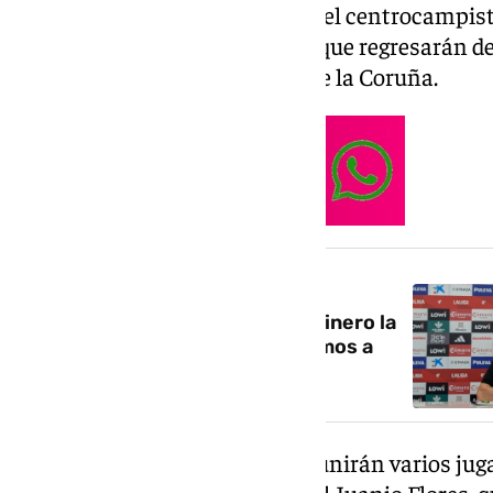
Jorge Pascual. A ellos se unirán el centrocampi
Juan Diego Molina ‘Stoichkov’, que regresarán de
Rayo Vallecano y el Deportivo de la Coruña.
NOTICIA RELACIONADA
Pacheta: «No tendremos más dinero la
próxima temporada, pero lo vamos a
tener antes»
A la pretemporada también se unirán varios jugad