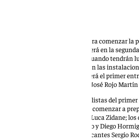
El Granada CF ya tiene fecha para comenzar la 
granadino ha confirmado que será en la segunda
concretamente, el lunes día 6, cuando tendrán l
médicos a la primera plantilla en las instalacion
siguiente, el martes 7 de julio, será el primer 
para la plantilla entrenada por José Rojo Martín 
De momento, serán 13 los futbolistas del primer
iniciarán la pretemporada para comenzar a prep
Pacheta contará con el portero Luca Zidane; lo
Lama, Oscar Nassei, Baïla Diallo y Diego Hormi
Alcaraz y Pedro Alemañ; los atacantes Sergio Rod