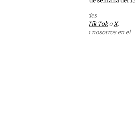
Más noticias de
101TV
en las redes
sociales:
Instagram
,
Facebook
,
Tik Tok
o
X
.
Puedes ponerte en contacto con nosotros en el
correo
informativos@101tv.es
Tags:
Fútbol
Últimas noticias