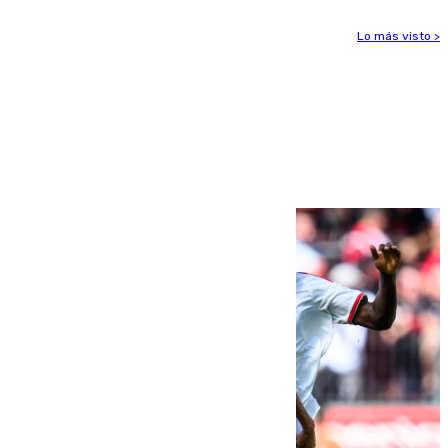
Lo más visto >
Más noticias
Ver más >