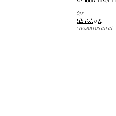
Más noticias de
101TV
en las redes
sociales:
Instagram
,
Facebook
,
Tik Tok
o
X
.
Puedes ponerte en contacto con nosotros en el
correo
informativos@101tv.es
Tags:
Fútbol
LaLiga
Segunda División
Últimas noticias