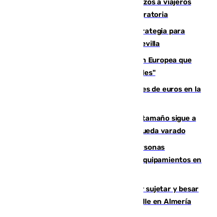
España establece controles fronterizos a viajeros
procedentes de Italia por la presión migratoria
El Ayuntamiento desarrolla una estrategia para
recuperar la identidad patrimonial de Sevilla
España e Italia garantizan a la Unión Europea que
sus controles fronterizos son "temporales"
Sevilla ha invertido más de 6 millones de euros en la
transformación de su casco histórico
Susto en Marbella: un atún de gran tamaño sigue a
un bañista hasta la orilla de la playa y queda varado
Emvisesa refuerza la atención a personas
vulnerables con cesión de viviendas y equipamientos en
Sevilla
Condenado a dos años de cárcel por sujetar y besar
a una menor tras abordarla en plena calle en Almería