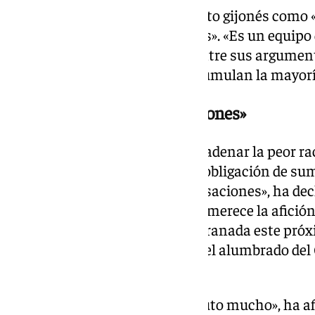
Pacheta ha analizado al conjunto gijonés como 
que hay cosas muy interesantes». «Es un equipo q
hostia detrás», ha sostenido. Entre sus argumen
Dubasin y Gelabert, quienes acumulan la mayoría
«Acabar con buenas sensaciones»
El Granada está al borde de encadenar la peor ra
por eso Pacheta se siente en la obligación de su
hay que acabar con buenas sensaciones», ha dec
que «se lo merece la gente, se lo merece la afici
una programación amplia en Granada este próxi
ante el Sporting coincidirá con el alumbrado del 
Índigo.
«Esto me quita años, pero disfruto mucho», ha a