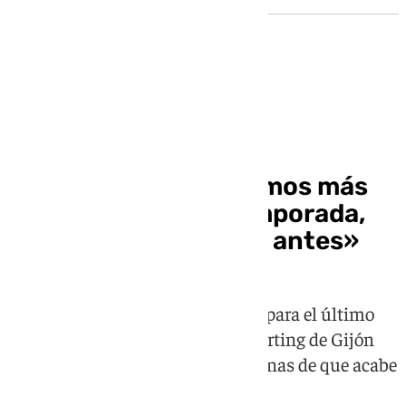
Granada CF - Sporting de Gijón
Pacheta: «No tendremos más
dinero la próxima temporada,
pero lo vamos a tener antes»
El técnico del conjunto nazarí prepara el último
partido de la campaña ante el Sporting de Gijón
con ilusión y asegura no tener "ganas de que acabe
la temporada"