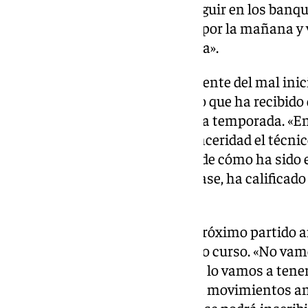
de que tiene un «motor» para seguir en los banqui
habla el burgalés es «venir aquí por la mañana y v
mantenimiento, de la lavandería».
Pacheta siempre ha sido consciente del mal inic
rachas del equipo, pero el cariño que ha recibido
sido necesario para completar la temporada. «
destituido», ha afirmado con sinceridad el técnico
«que haya sido solo un motivo» de cómo ha sido 
de una nota de instituto se tratase, ha califica
«suficiente».
Además del futuro cercano (el próximo partido an
también ha hablado del próximo curso. «No vamo
próxima temporada, pero sí que lo vamos a tener
rotundidad Pacheta, que augura movimientos ant
porque «lo que podamos firmar, se podrá inscribi