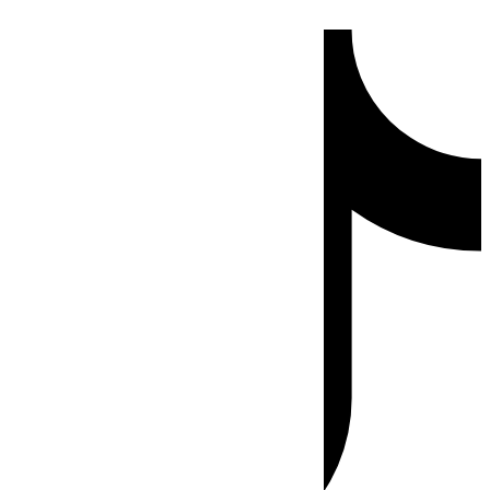
Ir
Tiktok
al
contenido