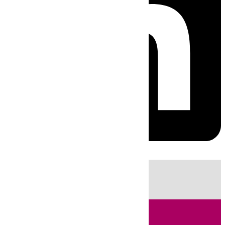
HOY
|
Sucesos
Guardia Civil
Huelva
Incendios
Fútbol