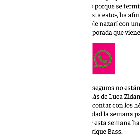
día, incluso con algo de disgusto porque se term
acabe la temporada, a mí me gusta esto», ha afir
cerrar la sesión ante el respetable nazarí con u
y a partir de ahí preparar la temporada que viene
En una convocatoria en la que «seguros no está
(Diaby) y Pedro (Alemañ)», además de Luca Zida
Argelia, Pacheta podría volver a contar con los 
Juvenil. Ya tuvieron la oportunidad la semana p
Mario Gambín como Bourama y esta semana han
equipo Puma, Maza, Dylan y Enrique Bass.