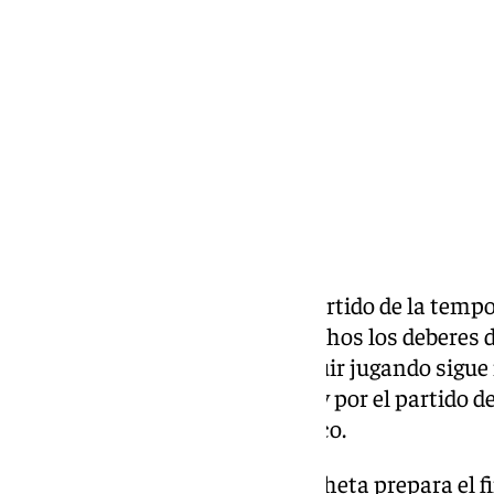
viernes, 29 mayo 2026, 11:48
Compartir:
El Granada afronta el último partido de la tempo
con la tranquilidad de tener hechos los deberes
sí, la alegría de Pacheta por seguir jugando sigue
que viene, pero también lo estoy por el partido 
llega», afirmó el míster rojiblanco.
Con el verano a las puertas, Pacheta prepara el