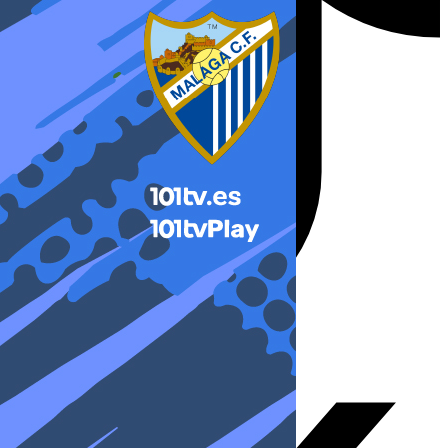
X-twitter