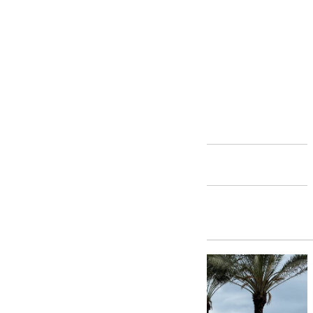
Andalucía
Almuñécar