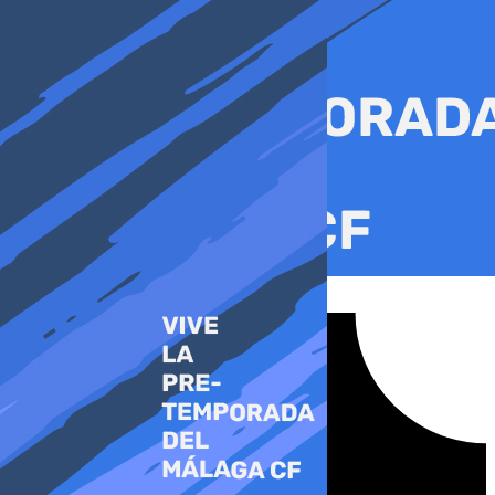
Ir
al
contenido
Tiktok