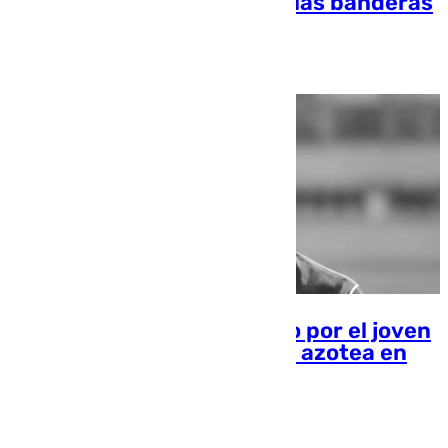
excelencia con el izado de las banderas
101 TV
Luto en el fútbol granadino por el joven
fallecido al caer desde una azotea en
Almuñécar
Chema Ruiz