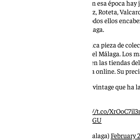
Además de los dos delanteros, en esa época hay
Contreras, Bravo, Fernando Sanz, Roteta, Valcarc
los Santos, Agostinho, Edgar. Todos ellos encab
es historia del banquillo del Málaga.
Se trata sin duda de una auténtica pieza de cole
disposición de los aficionados del Málaga. Los 
con esta adquiriéndola ‘in situ’ en las tiendas de
13.00 horas de este martes) o vía online. Su preci
Así es la preciosa camiseta vintage que ha 
rememora a los ‘Peiró Boys’
Más información en
https://t.co/XrOoC7il
pic.twitter.com/Hhj96vMLGU
— 101TV Málaga (@101tvMalaga)
February 2