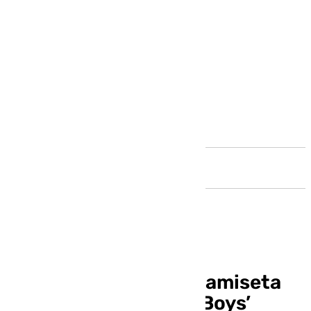
Andalucía
El Málaga lanza una camiseta
vintage de los ‘Peiró Boys’