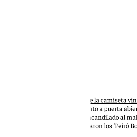
Pedro Jiménez
martes, 25 febrero 2025, 12:20
Compartir:
Existía mucha
expectación ante la camiseta vi
este martes tras el entrenamiento a puerta abier
que la prenda blanquiazul ha encandilado al ma
‘réplica’ de la camiseta que portaron los ‘Peiró 
99/00 y 00//01.