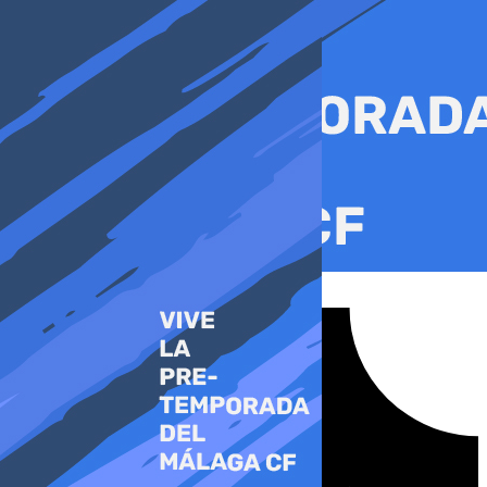
Ir
al
contenido
Tiktok