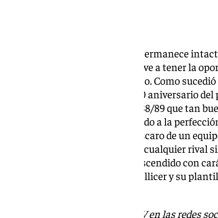
Anuncio del Málaga:
«El recuerdo de los ‘Peiró Boys’ permanece intact
aficionado malaguista, que vuelve a tener la opo
camiseta de gran valor simbólico. Como sucedió e
conmemoración que unió el 120 aniversario del p
celebrado en Málaga y el curso 88/89 que tan bue
malaguismo. Un legado respetado a la perfecció
equivale al atrevimiento y el descaro de un equ
que sobre el verde plantó cara a cualquier rival
Málaga CF valiente, un recién ascendido con car
que podemos ver reflejado en Pellicer y su planti
noticia del lanzamiento.
Descubre más noticias de 101TV en las redes soc