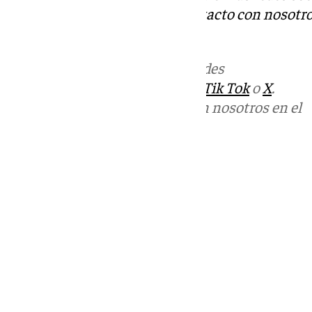
Tok
o
X
. Puedes ponerte en contacto con nosotro
informativos@101tv.es
.
Más noticias de
101TV
en las redes
sociales:
Instagram
,
Facebook
,
Tik Tok
o
X
.
Puedes ponerte en contacto con nosotros en el
correo
informativos@101tv.es
Tags:
Últimas noticias