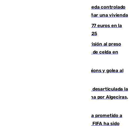
El incendio forestal de San Roque queda controlado
tras obligar a evacuar a 19 familias y dañar una vivienda
Los malagueños gastarán de media 77 euros en la
Feria de Málaga 2026, menos que en 2025
El Supremo ratifica los 17 años de prisión al preso
que mató estrangulado a su compañero de celda en
Morón
El Betis supera el examen de Champions y golea al
Arsenal en Dublín (1-3)
Golpe internacional al narcotráfico: desarticulada la
red que introdujo 21 toneladas de cocaína por Algeciras,
Málaga y Valencia
El Gobierno niega que Infantino haya prometido a
Marruecos la final del Mundial 2030: "La FIFA ha sido
tajante"