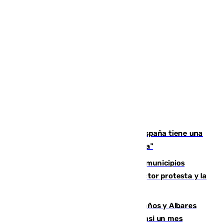
Javier Fernández: "El Gobierno de España tiene una
preocupación y una prioridad con Sevilla"
Las ferias de verano de numerosos municipios
andaluces se quedan sin cohetes: el sector protesta y la
Junta mantiene el protocolo
Los ministros Marlaska, Robles, Bolaños y Albares
comparecerán por las crisis de Ceuta casi un mes