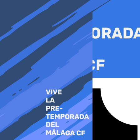
Ir
al
contenido
Tiktok