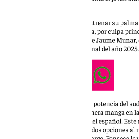
clara en dos sets por 6-3, 6-4.
El malagueño sigue sin poder estrenar su palmaré
la quinta tampoco fue la vencida, por culpa princ
años y verdugo en semifinales de Jaume Munar, 
‘Foki’ que disputaba su cuarta final del año 2025.
Davidovich no pudo contener la potencia del su
15 golpes ganadores en una primera manga en la
‘break’ sobre el primer servicio del español. Est
seguido, sin sacar partido a sus dos opciones al r
siguiente oportunidad. Sin embargo, Fonseca le v