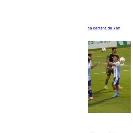
Del filial pepinero a récord absoluto: la meteórica carrera de Yan
Diomande en solo doce meses
06.08.2026