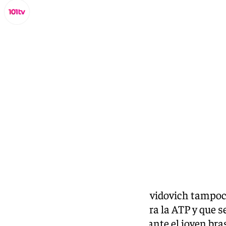
Miguel Alfonso
domingo, 26 octubre 2025, 19:43
Compartir:
El tenista español Alejandro Davidovich tampoc
de Basilea (Suiza), puntuable para la ATP y que s
al caer este domingo en la final ante el joven b