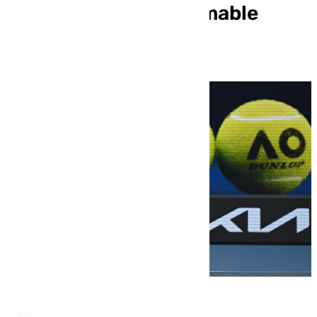
Basilea ante un indomable
Fonseca