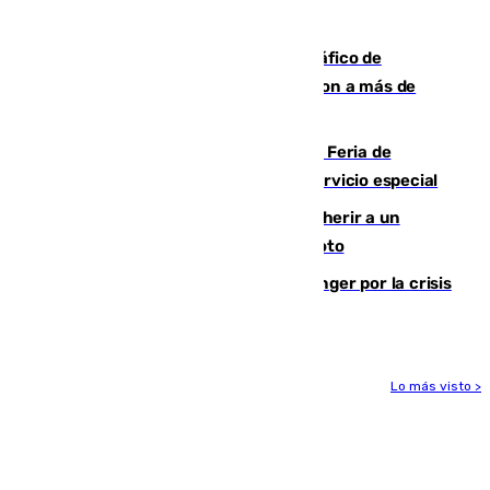
después
Cae una de las mayores redes de tráfico de
personas y droga en España: introdujeron a más de
2.000 migrantes de forma ilegal
¿Hasta qué hora abre el Metro en la Feria de
Málaga? Consulta las frecuencias del servicio especial
Detenido un hombre en Málaga por herir a un
Guardia Civil tras atropellarle con su moto
El Barça cancela un amistoso en Tánger por la crisis
en la frontera con Ceuta
Lo más visto >
Más noticias