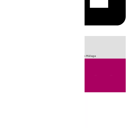
HOY
|
Fútbol
Sucesos
Primera División
Incendios
Feria de Málaga
Andalucía