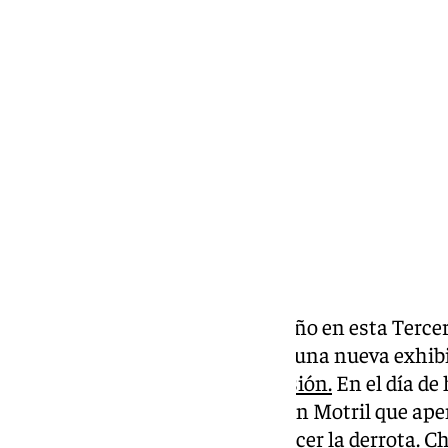
Ignacio Pérez
domingo, 13 octubre 2024, 16:51
Compartir:
Descomunal inicio del Malagueño en esta Tercer
su grupo una semana más tras una nueva exhibi
exclusiva a través de 101 Televisión.
En el día de h
acabado por la vía rápida ante un Motril que ap
eso que llegaba tercero sin conocer la derrota. C