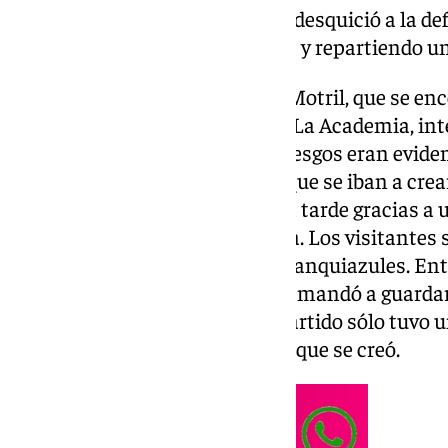
apareció en el segundo tramo y desquició a la de
particular, anotando un doblete y repartiendo un
A diferencia de otros rivales, el Motril, que se 
suyos en el campo principal de La Academia, int
conjunto de Funes. Eso sí, los riesgos eran evid
era consciente de los espacios que se iban a crea
del partido llegó el primero de la tarde gracias a
lateral Rafita por banda derecha. Los visitantes
gran salida desde atrás de los blanquiazules. Ent
área, recortó con la derecha y la mandó a guardar
corto. A partir de entonces, el partido sólo tuvo 
primera oportunidad de peligro que se creó.