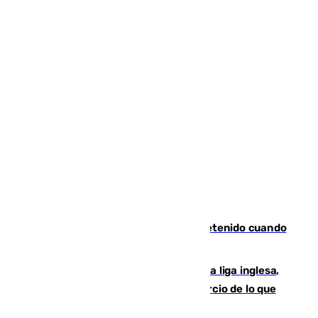
Mata a su expareja en Murcia y es detenido cuando
huía hacia Granada
El Boreham Wood, equipo de la quinta liga inglesa,
rechaza una oferta equivalente a un tercio de lo que
vale el club por un jugador