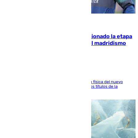
06.08.2026
El malagueño Brahim afronta ilusionado la etapa
con Mourinho y considera que «el madridismo
está contento con mi fútbol»
El atacante malagueño destaca la preparación física del nuevo
cuerpo técnico y fija como meta pelear todos los títulos de la
temporada