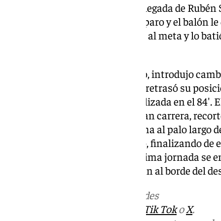
encaró a su par, pero esperó la llegada de Rubén
extremo hizo un amague de disparo y el balón le 
que con pierna derecha, engañó al meta y lo bati
diestro.
Funes, consciente del momento, introdujo cambi
también funcionaron. Chupete retrasó su posició
acciones de mérito, como la realizada en el 84′. E
Antonio Luis, quien tras una gran carrera, recort
forma excepcional con la derecha al palo largo de
Malagueño se contentó con ello, finalizando de 
partido de los de Funes. La próxima jornada se e
domicilio, quienes se encuentran al borde del de
Más noticias de
101TV
en las redes
sociales:
Instagram
,
Facebook
,
Tik Tok
o
X
.