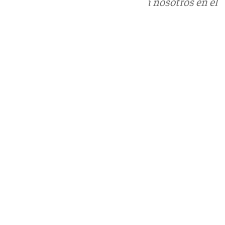
Puedes ponerte en contacto con nosotros en el
correo
informativos@101tv.es
Tags:
Últimas noticias