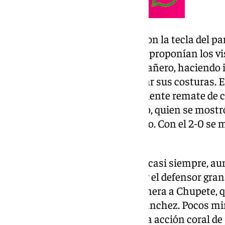
Los locales comenzaron a dar con la tecla del pa
de la presión en bloque alto que proponían los vi
siempre encontraba a un compañero, haciendo i
Motril que comenzaba a mostrar sus costuras. E
tierra de por medio con un excelente remate de ca
lateral. El centro fue de Salguero, quien se mos
faceta durante todo el encuentro. Con el 2-0 s
los vestuarios.
Tras el descanso, apareció el de casi siempre, au
sentencia, pero el guardameta y el defensor gran
minutos después le llegó la primera a Chupete, qu
tras un gran centro de Rubén Sánchez. Pocos minu
nuevo tanto del cordobés en una acción coral de 