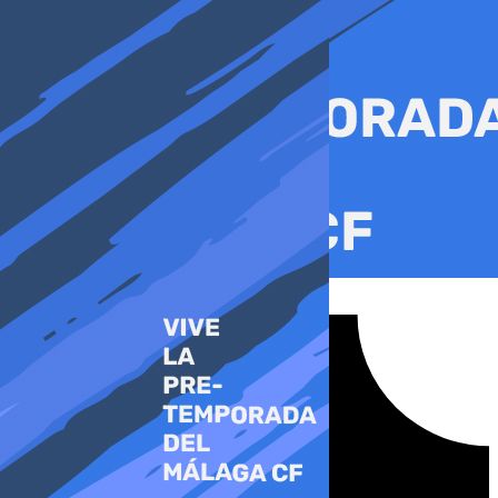
Ir
al
contenido
Tiktok