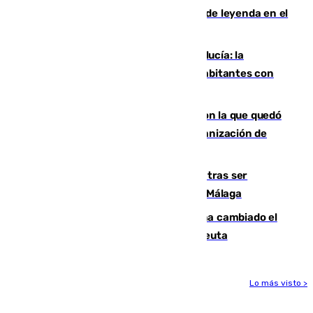
La familia Hernangómez: un legado de leyenda en el
mundo del baloncesto
Nuevo récord de población en Andalucía: la
comunidad supera los 8,7 millones de habitantes con
una alta tasa de extranjeros
Agrede sexualmente a una mujer con la que quedó
por Instagram: dos años prisión e indemnización de
9.000 euros
Un turista de 17 años, hospitalizado tras ser
atropellado a propósito en el Centro de Málaga
De bocadillos a lentejas y pollo: así ha cambiado el
menú de los militares desplegados en Ceuta
Lo más visto >