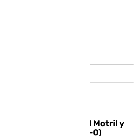
Andalucía
El Malagueño golea al Motril y
afianza su liderato (5-0)