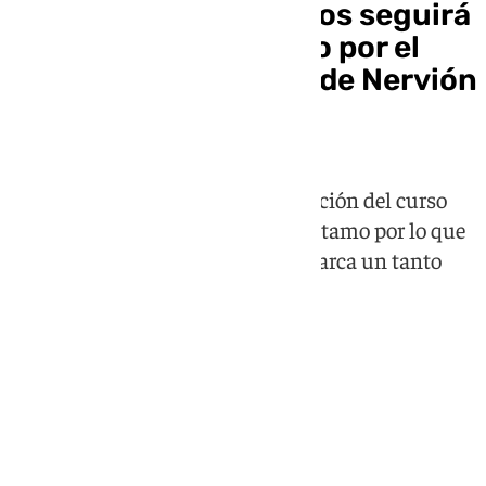
El portero Vlachodimos seguirá
en el Sevilla FC cedido por el
Newcastle: guardián de Nervión
otra temporada más
El griego, pieza clave para la salvación del curso
pasado, seguirá en calidad de préstamo por lo que
la nueva dirección deportiva se marca un tanto
con este préstamo