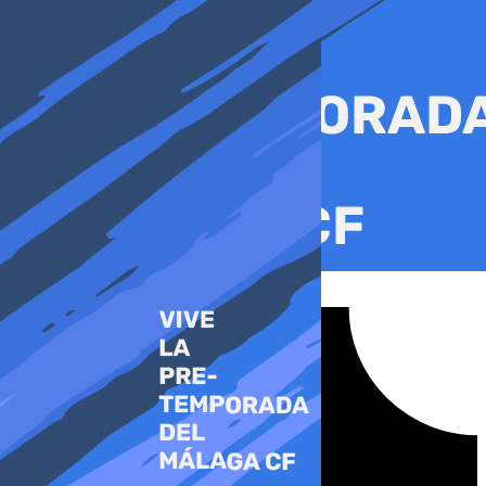
Ir
al
contenido
Tiktok