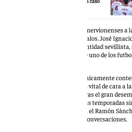
partidos tras fallecer su padre: «Es un caso
muy particular»
Esta ha sido la gran baza de los nervionenses a l
temporada con el heleno bajo palos. José Ignac
nuevo director deportivo de la entidad sevillista
cerrar la llegada nuevamente de uno de los fut
el curso pasado.
La postura del arquero, quien únicamente contem
vestirse de nervionense, ha sido vital de cara a 
club que se frotaba las manos tras el gran desem
hispalense. Odysseas, tras varias temporadas si
volvió a sentirse guardameta en el Ramón Sánc
que nada a la hora de entablar conversaciones.