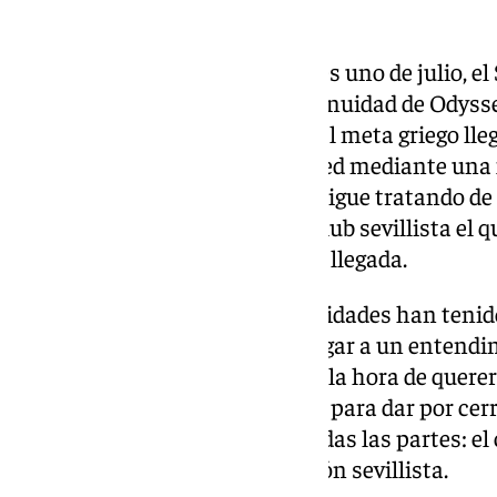
Cedido un año más
Pasado el mediodía del miércoles uno de julio, el 
redes oficiales, anunció la continuidad de Ody
como futbolista del Sevilla FC. El meta griego l
procedente del Newcastle United mediante una fó
hace un año. A pesar de que se sigue tratando de
campaña, esta vez sí que es el club sevillista el
ficha con respecto a su primera llegada.
Ha sido complicado, ambas entidades han tenid
económico importante para llegar a un entendim
convicción final del Sevilla FC a la hora de quer
salario convenció a los ingleses para dar por cerr
se trata de un final feliz para todas las partes: 
Newcastle y, sobre todo, la afición sevillista.