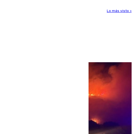
Lo más visto >
Más noticias
Ver más >