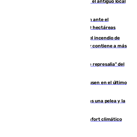
Centro de Málaga: La Tagliatella abre en el antiguo local
de Vox Sports Bar
Moreno pide extremar la precaución ante el
incendio de Niebla, que supera las 4.000 hectáreas
340 personas más desalojadas por el incendio de
Niebla, que mantiene a 410 evacuadas y contiene a más
de 500 efectivos trabajando
Italia responde ante las "medidas de represalia" del
Gobierno de Sánchez
El Sevilla se desinfla ante el Leverkusen en el último
ensayo (1-2)
Tensión en la prisión de Alhaurín tras una pelea y la
incautación de un punzón
Málaga contabiliza 148 zonas de confort climático
para enfrentar las altas temperaturas