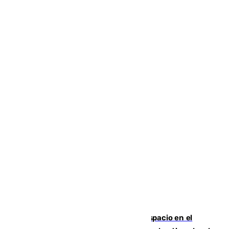
Las marca internacionales ganan espacio en el