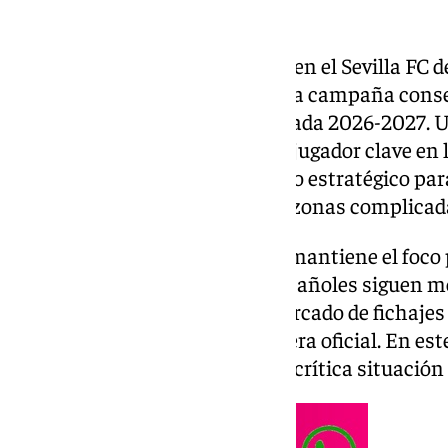
Odysseas Vladochimos seguirá en el Sevilla FC d
mantenga la cesión por segunda campaña consec
ya tiene portero para la temporada 2026-2027. U
Ramón Sánchez-Pizjuán de un jugador clave en l
campaña. Además, en un puesto estratégico para
acostumbrando a transitar las zonas complicadas
Así, mientras el planeta fútbol mantiene el foc
México y Canadá, los clubes españoles siguen m
plantillas y planificando un mercado de fichajes 
julio, ya ha comenzado de manera oficial. En este
una temporada marcada por la crítica situación 