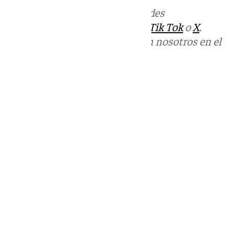
Más noticias de
101TV
en las redes
sociales:
Instagram
,
Facebook
,
Tik Tok
o
X
.
Puedes ponerte en contacto con nosotros en el
correo
informativos@101tv.es
Tags:
LaLiga
Últimas noticias