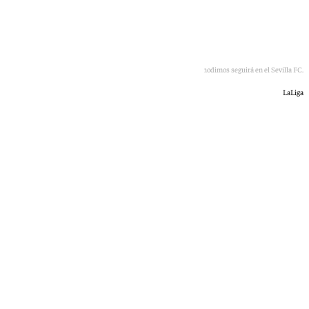
El portero griego Odysseas Vlachodimos seguirá en el Sevilla FC.
LaLiga
101 TV
miércoles, 1 julio 2026, 16:01
Compartir: