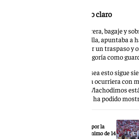
Vlachodimos siempre lo tuvo claro
Odysseas Vlachodimos, por carrera, bagaje y sob
durante el pasado curso en Sevilla, apuntaba a 
institución que pudiese afrontar un traspaso y o
emolumentos acordes a su categoría como guar
Sin embargo, y por antiguo que sea esto sigue sie
juegan donde quieren y, como ya ocurriera con 
puntos del planeta, Oddysseas Vlachodimos está
la entidad en la que juega según ha podido mostr
NOTICIA RELACIONADA
El Sevilla FC responde a la polémica por la
sanción a un menor que no fue al mínimo de 14