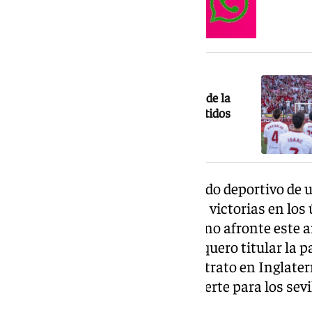
NOTICIA RELACIONADA
Consulta el calendario del Sevilla FC de la
temporada 2026-2027: fechas de partidos
claves y jornadas del Gran Derbi
A ello se le une el pésimo recuerdo deportivo de
salvación agónica gracias a tres victorias en los
culpa de que el club hispalense no afronte est
División la tiene el que fuese arquero titular l
Vlachodimos. El griego, con contrato en Inglaterr
de Nervión. Sin embargo, por suerte para los sevi
siendo bien distinta.