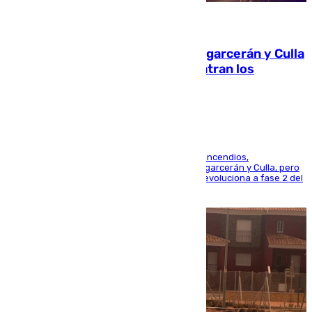
08.08.2026
Incendios de Castellón: Sierra Engarcerán y Culla
evolucionan positivamente y centran los
esfuerzos en Tírig
La UME se suma al operativo de control de los incendios,
progresando adecuadamente los de Sierra Engarcerán y Culla, pero
centrando todo el empeño en el de Culla, que evoluciona a fase 2 del
PEIF