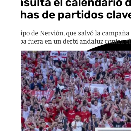
Consulta el calendario 
fechas de partidos clav
El equipo de Nervión, que salvó la campaña 
lo acaba fuera en un derbi andaluz contra e