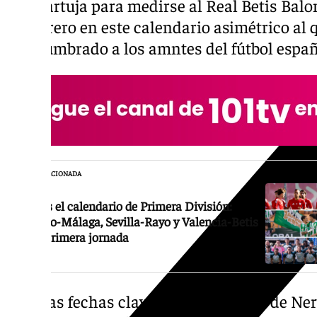
a la Cartuja para medirse al Real Betis Balo
de febrero en este calendario asimétrico al 
acostumbrado a los amntes del fútbol españ
NOTICIA RELACIONADA
Este es el calendario de Primera División:
Atlético-Málaga, Sevilla-Rayo y Valencia-Betis
en la primera jornada
Algunas fechas claves para el equipo de Ner