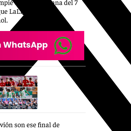
mpié el fin de semana del 7
que LaLiga ya ha
ol.
vión son ese final de