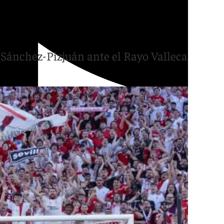
porada 2026-2027:
rbi
 Sánchez-Pizjuán ante el Rayo Vallecano y