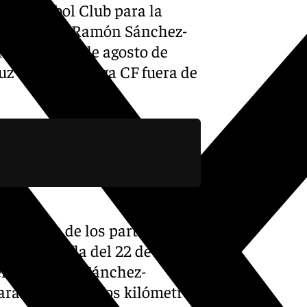
illa Fútbol Club para la
ada 1 en el Ramón Sánchez-
emana del 16 de agosto de
luz contra Málaga CF fuera de
s fechas de los partidos del
jornada 13 (la del 22 de
 en el Ramón Sánchez-
jarán apenas unos kilómetros