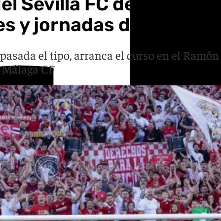
del Sevilla FC de la tem
es y jornadas del Gran De
pasada el tipo, arranca el curso en el Ramón
l Málaga CF