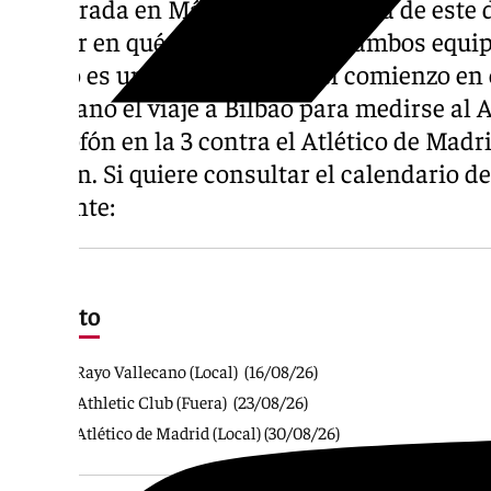
temporada en Málaga con la vuelta de este d
que ver en qué situación llegan ambos equ
agosto es un mes fuerte con el comienzo en 
Vallecano el viaje a Bilbao para medirse al A
el colofón en la 3 contra el Atlético de Madr
Pizjuán. Si quiere consultar el calendario de
siguiente:
Agosto
J1: Rayo Vallecano (Local) (16/08/26)
J2: Athletic Club (Fuera) (23/08/26)
J3: Atlético de Madrid (Local) (30/08/26)