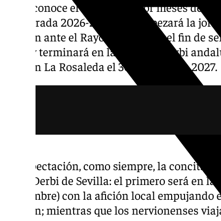
Ya se conoce el calendario por meses del Sev
temporada 2026-2027 que empezará la jorn
Pizjuán ante el Rayo Vallecano a el fin de s
2026 y terminará en la 38 en un derbi anda
casa en La Rosaleda el 30 de mayo de 2027.
La expectación, como siempre, la concitan la
Gran Derbi de Sevilla: el primero será en la 
noviembre) con la afición local empujando
Pizjuán; mientras que los nervionenses via