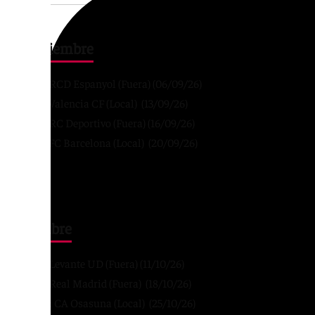
Septiembre
J4: RCD Espanyol (Fuera) (06/09/26)
J5: Valencia CF (Local) (13/09/26)
J6: RC Deportivo (Fuera) (16/09/26)
J7: FC Barcelona (Local) (20/09/26)
Octubre
J8: Levante UD (Fuera) (11/10/26)
J9: Real Madrid (Fuera) (18/10/26)
J10: CA Osasuna (Local) (25/10/26)