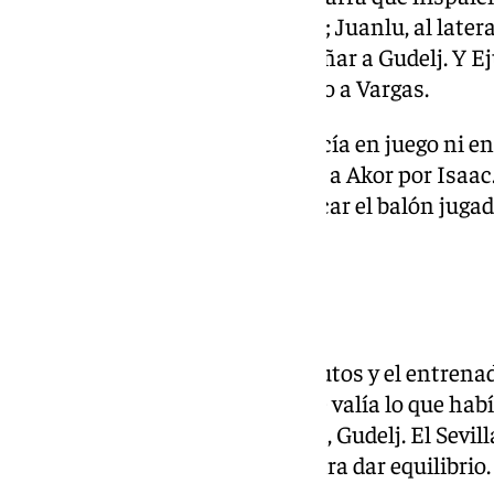
Carmona pasó a central diestro; Juanlu, al latera
sala de máquinas para acompañar a Gudelj. Y Ej
línea de tres detrás de Isaa junto a Vargas.
Pero esa revolución no se traducía en juego ni e
Almeyda metió pronto también a Akor por Isaac.
juego. No había calidad para sacar el balón jugad
directo.
Todo o nada
Quedaba poco más de diez minutos y el entrena
completamente al equipo. No le valía lo que habí
dejó a un único centrocampista, Gudelj. El Sevill
con el mediocampista serbio para dar equilibrio.