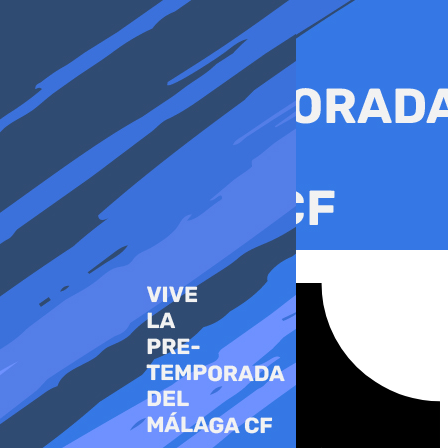
Ir
al
contenido
Tiktok