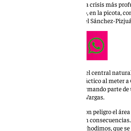
En frente, una Real sumida en la crisis más prof
un entrenador, Sergio Francisco, en la picota, c
jornada anterior cuando visitó el Sánchez-Pizjuá
La baja de Azpilicueta la suplía el central natur
Mendy provocaba un reajuste táctico al meter a 
adelantar la posición de Sow formando parte de 
escoltado por Alexis Sánchez y Vargas.
Y en el primer minuto ya pisó con peligro el áre
saque de esquina del partido, sin consecuencia
el error en sacar el balón de Valchodimos, que se 