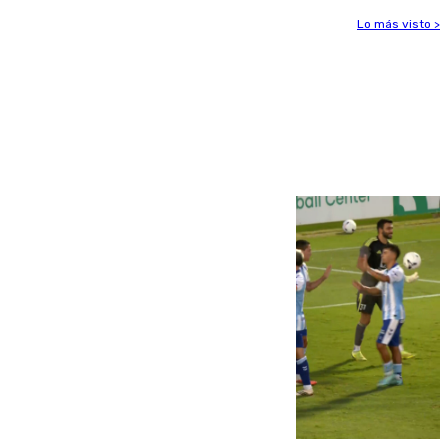
Lo más visto >
Más noticias
Ver más >