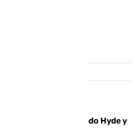
Andalucía
El Sevilla sigue en modo Hyde y
pierde ante una Real