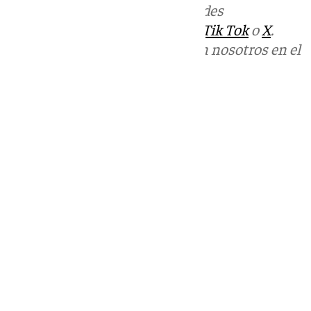
Más noticias de
101TV
en las redes
sociales:
Instagram
,
Facebook
,
Tik Tok
o
X
.
Puedes ponerte en contacto con nosotros en el
correo
informativos@101tv.es
Tags:
Últimas noticias