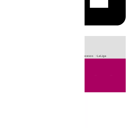
HOY
|
Fútbol
Primera División
Crisis Migratoria en Ceuta
Sucesos
LaLiga
Andalucía