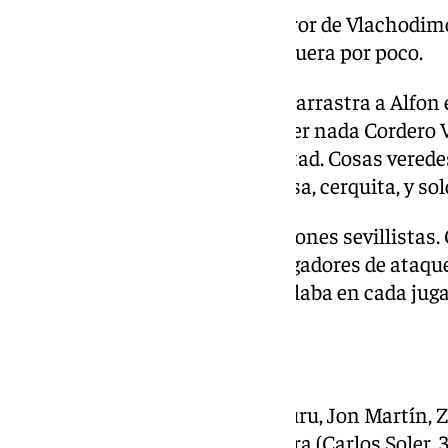
Tanto arriesgar provocó otro error de Vlachodimos
remate de Sergio Gómez se fue fuera por poco.
Acabando el partido, Aramburu arrastra a Alfon e
área, pero está vez no quiso saber nada Cordero 
el sancionado en la primera mitad. Cosas vered
cántabro con ganas de irse a casa, cerquita, y sol
Y ahí murió el partido y las ilusiones sevillista
en la segunda parte, con seis jugadores de ataque,
Real de muchos años, que temblaba en cada juga
Ficha técnica
R.
Sociedad – 2:
Remiro; Aramburu, Jon Martín, Z
86’); Gorrotxategi, Yangel Herrera (Carlos Soler, 3