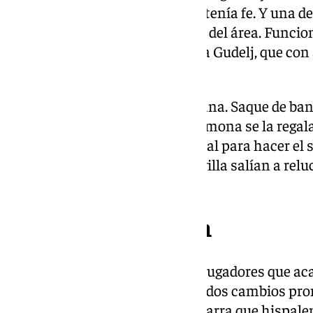
inmediaciones de Remiro. Pero tenía fe. Y una de
llegó una falta, costado derecho del área. Funcion
frontal deja pasar Sow y remata Gudelj, que con
partido.
Llegó la jugada tonta de la semana. Saque de band
posición de lateral derecho. Carmona se la regala 
de rebote en Agoumé, a Oyarzábal para hacer el 
equipo. Las limitaciones del Sevilla salían a rel
arriba que para atrás.
Cambios y revolución
Saltaron los mismos veintidós jugadores que aca
Almeyda tenía prisas y preparó dos cambios pront
segunda mitad fue más donostiarra que hispalens