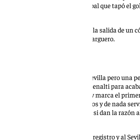
dejó llegar demasiado a Oyarzábal que tapó el gol
salió fuera por poco.
Vargas tuvo un remate franco a la salida de un c
se fue por poco por encima del larguero.
Penalti chistoso
Tenía el partido controlado el Sevilla pero una p
área y penalti moderno. O sea, penalti para acaba
fútbol de hoy. Lanza Oyarzábal y marca el primer
jugada para discutir en sus vídeos y de nada serv
Vega, el penalti ya está pitado; y si dan la razón 
enfado ante la injusticia.
El partido seguía con ese nuevo registro y al Sevil