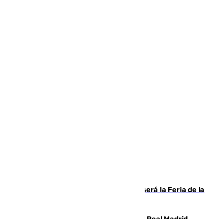
Talleres, escape room y música: así será la Feria de la
Juventud Cofrade de Málaga