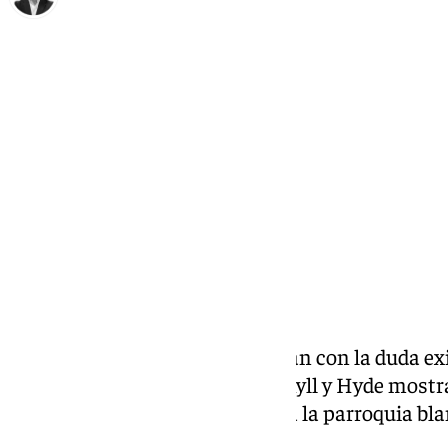
Miguel Ángel Moreno
viernes, 24 octubre 2025, 23:12
Compartir:
Llegaba el Sevilla a San Sebastián con la duda exi
no saber qué ser. El papel de Jekyll y Hyde mostr
Mallorca había desconcertado a la parroquia bla