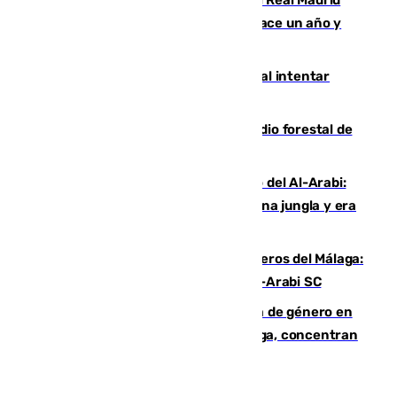
El fichaje más caro de la historia del Real Madrid
costaba 105 millones de euros menos hace un año y
jugaba en Leganés
Ceuta suma 82 fallecidos en el mar al intentar
cruzar la frontera española
Huelva eleva a emergencia el incendio forestal de
Niebla
Juanfran Funes, sobre el duro juego del Al-Arabi:
“Por momentos nos hemos metido en una jungla y era
hasta peligroso”
Ya se han estrenado los tres delanteros del Málaga:
Eneko Jauregui, bigoleador contra el Al-Arabi SC
35 mujeres asesinadas por violencia de género en
España en este 2026: Andalucía y Málaga, concentran
el foco de la tragedia