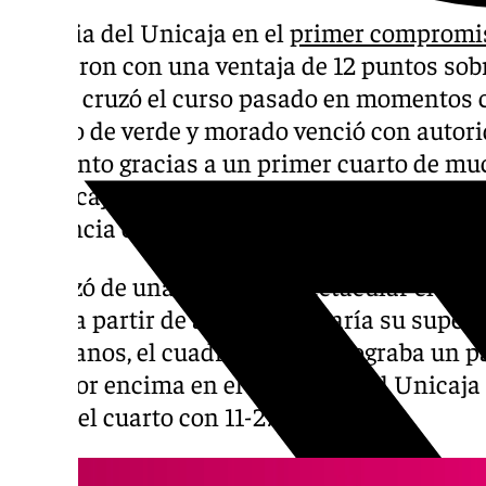
Victoria del Unicaja en el
primer compromis
vencieron con una ventaja de 12 puntos sob
que se cruzó el curso pasado en momentos c
cuadro de verde y morado venció con autori
momento gracias a un primer cuarto de muc
el Unicaja se pone colíder junto a Valencia 
presencia en la Copa del Rey celebrada en 
Empezó de una manera espectacular el Unica
lata y a partir de ahí manifestaría su superi
murcianos, el cuadro visitante lograba un pa
muy por encima en el marcador. El Unicaja 
acabó el cuarto con 11-27.