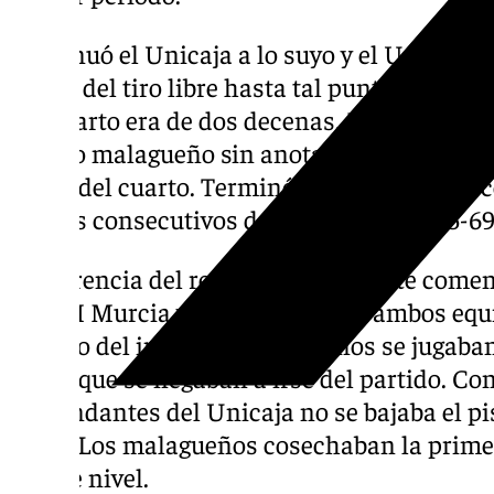
Continuó el Unicaja a lo suyo y el UCAM sol
través del tiro libre hasta tal punto que la 
del cuarto era de dos decenas. En torno a c
cuadro malagueño sin anotar, por lo que el 
inicio del cuarto. Terminó el tercer tiempo c
puntos consecutivos de los visitantes (55-69
A diferencia del resto de cuartos este com
UCAM Murcia y continuaba con ambos equi
partido del inicio. Los murcianos se jugaba
por lo que se negaban a irse del partido. C
comandantes del Unicaja no se bajaba el pi
77-89. Los malagueños cosechaban la primer
cita de nivel.