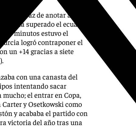
o era capaz de anotar a
diferencia superado el ecuador
uatro minutos estuvo el
Murcia logró contraponer el
on un +14 gracias a siete
).
enzaba con una canasta del
pos intentando sacar
n mucho; el entrar en Copa,
on Carter y Osetkowski como
stón y acababa el partido con
a victoria del año tras una