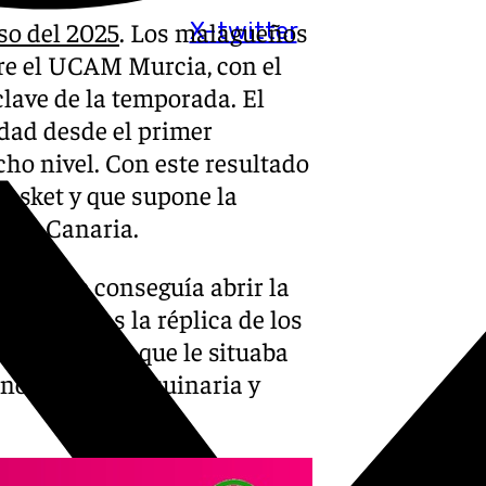
o del 2025
. Los malagueños
X-twitter
re el UCAM Murcia, con el
lave de la temporada. El
dad desde el primer
ho nivel. Con este resultado
Basket y que supone la
Gran Canaria.
ja, que conseguía abrir la
oridad. Tras la réplica de los
rcial de 3-11 que le situaba
no paró la maquinaria y