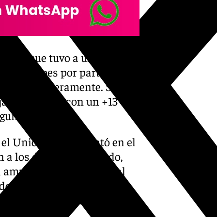
cuarto, que tuvo a un UCAM
ón de golpes por parte de
se movía ligeramente. Se
ja, que vencía con un +13 tras
egundos.
el Unicaja se adelantó en el
n a los de verde y morado,
ampliar la renta frente al
do por Ibon Navarro, lo que
s, más parecida al final del