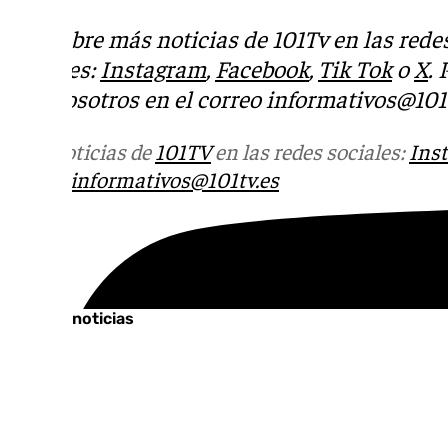
Descubre más noticias de 101Tv en las rede
sociales:
Instagram
,
Facebook
,
Tik Tok
o
X
.
con nosotros en el correo
informativos@101t
Más noticias de
101TV
en las redes sociales:
Ins
correo
informativos@101tv.es
Tags:
Últimas noticias