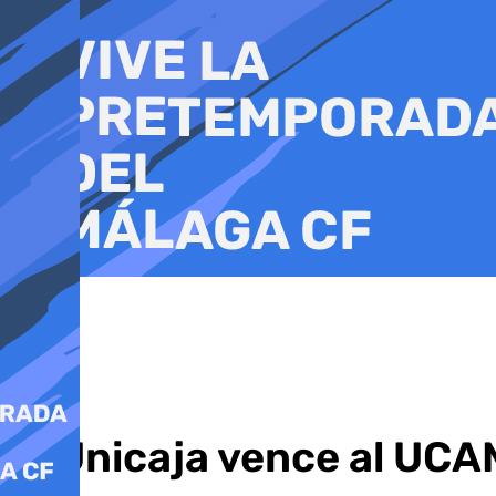
Ir
al
contenido
El Unicaja vence al UCA