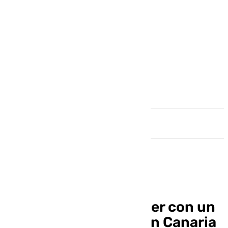
Andalucía
El Unicaja vuelve a caer con un
final frenético en Gran Canaria