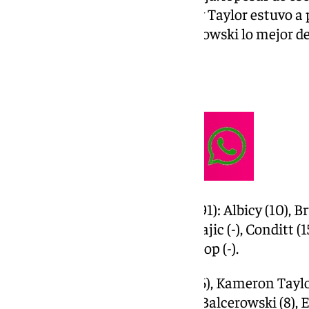
se agenció los minutos finales y Taylor estuvo a 
fue una buena versión de Osetkowski lo mejor d
Arena (91-89)
Ficha técnica:
Dreamland Gran Canaria (91): Albicy (10), Br
(4), Joe Thomasson (13); Kljajic (-), Conditt (1
(-), Samar (9), Massamba Diop (-).
Unicaja (89): Tyson Pérez (6), Kameron Taylor 
Perry (15); Osetkowski (13), Balcerowski (8), E