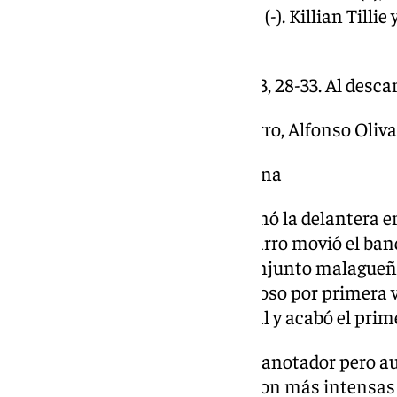
Díaz (1), Carter (4), Djedovic (-). Killian Til
descartes.
Parciales: 23-23, 23-20, 17-13, 28-33. Al desca
Árbitros: Emilio Pérez Pizarro, Alfonso Oliv
Pabellón: Gran Canaria Arena
El Dreamland Gran Canaria tomó la delantera en 
Mandaba el Granca e Ibon Navarro movió el banq
y Balcerowski ayudó a que el conjunto malagueñ
se puso por delante en el luminoso por primera v
pero contrarrestó el cuadro local y acabó el pri
El segundo cuarto bajó el ritmo anotador pero au
disputas individuales se volvieron más intensas