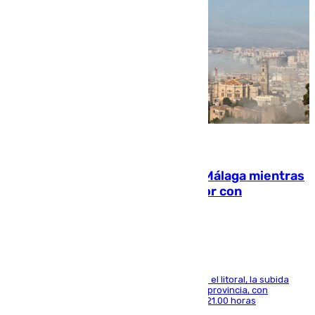
08.08.2026
El taró tiñe de niebla la costa de Málaga mientras
el calor se concentra en el interior con
Antequera en aviso amarillo
Mientras se alivia la sensación de bochorno en el litoral, la subida
térmica se notará sobre todo en el norte de la provincia, con
máximas que rozarán los 38 grados hasta las 21.00 horas