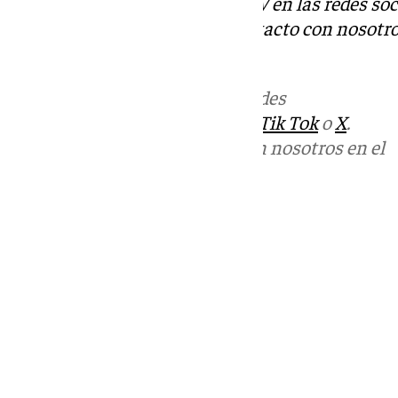
Descubre más noticias de 101TV en las redes soc
Tok
o
X
. Puedes ponerte en contacto con nosotro
informativos@101tv.es
Más noticias de
101TV
en las redes
sociales:
Instagram
,
Facebook
,
Tik Tok
o
X
.
Puedes ponerte en contacto con nosotros en el
correo
informativos@101tv.es
Tags:
Últimas noticias