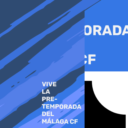
Ir
al
contenido
Tiktok