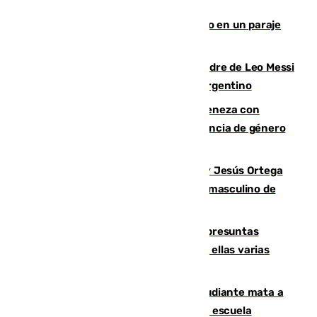
Los Bomberos combaten un incendio en un paraje
de Granada
Muere a los 68 años Jorge Messi, padre de Leo Messi
y pieza fundamental en la carrera del argentino
Retiene a su mujer en su casa y ameneza con
quemar la vivienda: nuevo caso de violencia de género
en Málaga
Dos sevillanos de oro: Manuel Cruz y Jesús Ortega
ganan el campeonato del mundo sub19 masculino de
remo
Un juzgado de Ceuta investiga seis presuntas
agresiones sexuales a migrantes, entre ellas varias
menores
Desastre en Tailandia: un joven estudiante mata a
tiros a sus abuelo y a profesores en una escuela