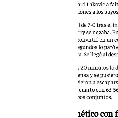
era capaz de sacar ventaja. Lo paró Lakovic a fal
descanso para dar otras indicaciones a los suyos
Los canarios lograron un parcial de 7-0 tras el in
se pusieron por encima, pero Perry se negaba. En 
parte el Gran Canaria Arena se convirtió en un 
el equipo insular. A falta de 24 segundos lo paró
el cuarto con una última canasta. Se llegó al de
El primer golpe de los siguientes 20 minutos lo 
Estaba excelso el Granca en defensa y se pusieron
pero a falta de tres minutos volvieron a escapar
ventaja local y terminó el tercer cuarto con 63-
productivo de cara al aro en ambos conjuntos.
Un último cuarto frenético con f