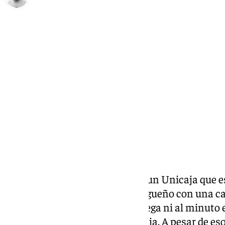
Pedro Jiménez
domingo, 30 marzo 2025, 15:06
Compartir:
Tercera derrota consecutiva de un Unicaja que es
prórroga. Perdió el cuadro malagueño con una can
Fue un partido muy duro y no llega ni al minuto 
delante en el marcador el Unicaja. A pesar de eso