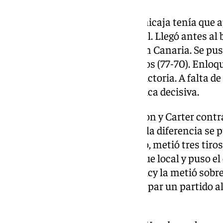
Quedaba el último cuarto. El Unicaja tenía que a
triples se acercó a la marca local. Llegó antes al 
aprovechaba el Dreamland Gran Canaria. Se puso
canario a falta de cuatro minutos (77-70). Enlo
los suyos, pues acariciaban la victoria. A falta d
85-81. Empezaba la batalla táctica decisiva.
Metió dos tiros libres Thomasson y Carter contra
Thomasson desde el tiro libre y la diferencia se p
el momento decisivo del partido, metió tres tiros 
picante. Robó en el último ataque local y puso e
último ataque grancanario. Albicy la metió sobre l
suyos (91-89). Se le vuelve a escapar un partido 
segundos.