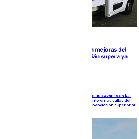
08.08.2026
La inversión del Ayuntamiento en mejoras del
entorno del Prado de San Sebastián supera ya
1.600.000 euros
El consistorio, a través de Emasesa, ha indicado que avanza en las
obras de renovación de las redes de saneamiento en las calles del
entorno del Prado, contando la zona con una financiación superior al
millón y medio de euros