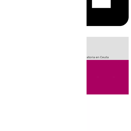
HOY
|
Fútbol
Sucesos
LaLiga
Primera División
Crisis Migratoria en Ceuta
Andalucía