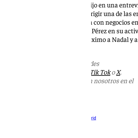
Conocido madridista, en 2021 dijo en una entrevi
encabezar una candidatura a dirigir una de las 
importantes del mundo. Cuenta con negocios en 
América al igual que Florentino Pérez en su act
quien incluso ve a Riquelme próximo a Nadal y a
entorno blanco.
Más noticias de
101TV
en las redes
sociales:
Instagram
,
Facebook
,
Tik Tok
o
X
.
Puedes ponerte en contacto con nosotros en el
correo
informativos@101tv.es
Tags:
Fútbol
LaLiga
Primera División
Real Madrid
Últimas noticias