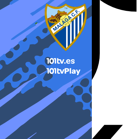
X-twitter