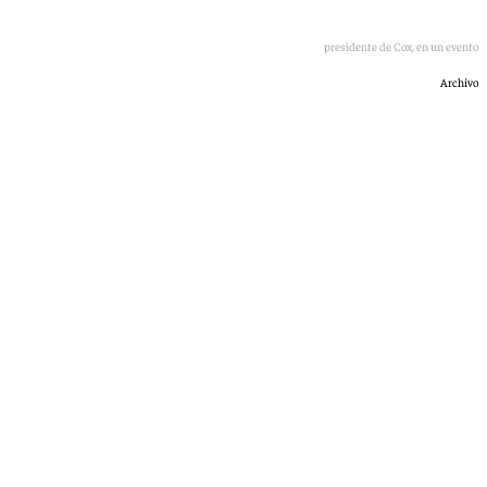
Enrique Riquelme, presidente de Cox, en un evento
Archivo
101 TV
martes, 19 mayo 2026, 13:27
Compartir: