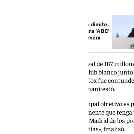
NOTICIA RELACIONADA
El show de Florentino Pérez: no dimite,
convoca elecciones, carga contra ‘ABC’
y defiende a Valverde y Tchouaméni
Preguntado por si dispone del aval de 187 millone
para optar a la presidencia del club blanco junto
presidente ejecutivo del Grupo Cox fue contundent
estaríamos hablando es esto», manifestó.
Además, insistió en que el principal objetivo es
sólido. «Si vamos, será algo realmente que tenga
ilusionante para un nuevo Real Madrid de los pr
daros noticias en los próximos días», finalizó.