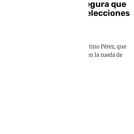
Enrique Riquelme asegura que
tiene el aval para las elecciones
del Real Madrid
El empresario sería rival de Florentino Pérez, que
se mostró agresivo con este tema en la rueda de
prensa de hace unos días