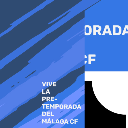
Ir
al
contenido
Tiktok