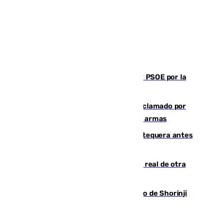
Vuelve el duelo dialéctico entre PP y PSOE por la
financiación de las autonomías
Detienen en Málaga a un fugitivo reclamado por
Colombia por homicidio y transporte de armas
Prueba final del Granada ante el Antequera antes
del inicio de la Liga
Ceuta se prepara ante la posibilidad real de otra
entrada masiva el 15 de agosto
Cártama, protagonista en el Europeo de Shorinji
Kempo celebrado en Berlín