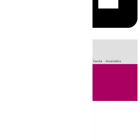
HOY
|
Fútbol
Sucesos
Primera División
Crisis Migratoria en Ceuta
Incendios
Andalucía