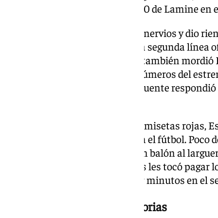
puso un pase perfecto para el 1-0 de Lamine en e
‘La Roja’ entera sonrió, sacó los nervios y dio rie
en la creación y Olmo como una segunda línea of
asedio, en un saque de esquina también mordió 
Oyarzabal que, tras los malos números del estre
frente. El ‘hombre gol’ de De la Fuente respondi
(3-0).
Con el área saudí invadida de camisetas rojas, 
la efectividad que lo vale todo en el fútbol. Poco 
Sociedad tuvo el ‘hat-trick’ en un balón al largu
claro que a los de Giorgios Donis les tocó pagar lo
papeleta española para repartir minutos en el 
Rotar pensando en más victorias