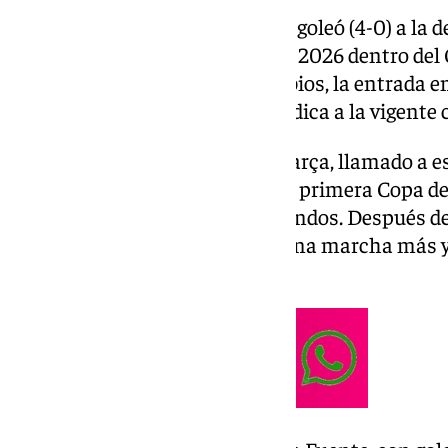
La selección española de fútbol goleó (4-0) a la 
la segunda jornada del Mundial 2026 dentro del
las dudas de su debut, con cambios, la entrada e
Yamal, y una versión que reivindica a la vigent
La presencia del atacante del Barça, llamado a es
de la cita norteamericana en su primera Copa de
igual que Pedri situado a los mandos. Después d
Cabo Verde, ‘La Roja’ metió alguna marcha más y
facilidad.