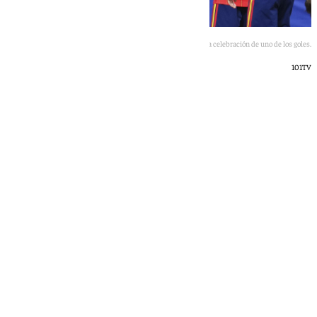
La celebración de uno de los goles.
101TV
101 TV
domingo, 21 junio 2026, 20:21
Compartir: