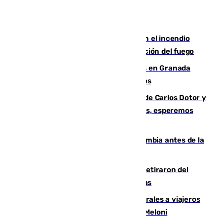
Activado el nivel 2 de emergencia en el incendio
forestal de Niebla por la compleja evolución del fuego
Controlado un incendio de rastrojos en Granada
junto a la autovía y al Callejón de Nogales
Juanfran Funes, sobre las lesiones de Carlos Dotor y
Fernando Calero: “Estamos preocupados, esperemos
que no sea nada”
Felipe VI refuerza los lazos con Colombia antes de la
llegada del nuevo presidente
Fernando Calero y Carlos Dotor se retiraron del
encuentro contra el Ceuta con molestias
España restablece controles temporales a viajeros
procedentes de Italia como repuesta a Meloni