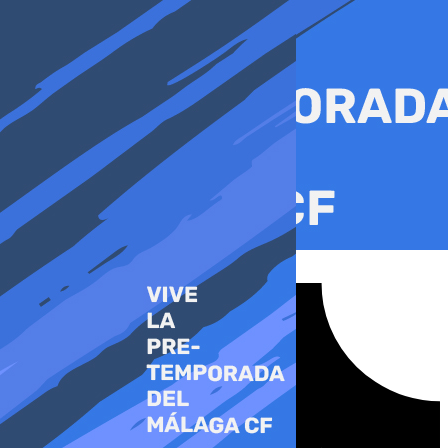
Ir
al
contenido
Tiktok