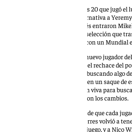
Lamine completó los 45, más los 20 que jugó el 
lesión, y De la Fuente dio la alternativa a Yere
el 4-0 de Marc Cucurella, después entraron Mike
importantes también con esta selección que tr
puso el reto de ajustar cuentas con un Mundial e
‘La Roja’ amplió la renta con el nuevo jugador de
fue para Hassan Tambakti tras el rechace del por
Mohamed Kanno y Al Hamdan buscando algo de c
volvió a fallar atrás, sin marcas en un saque de
pensar en la última jornada, aún viva para busc
tercera, igual que De la Fuente con los cambios.
El ritmo bajó por lógica, a pesar de que cada juga
para ganarse un sitio. Ferran Torres volvió a ten
le escapó el quinto por fuera de juego, y a Nico 