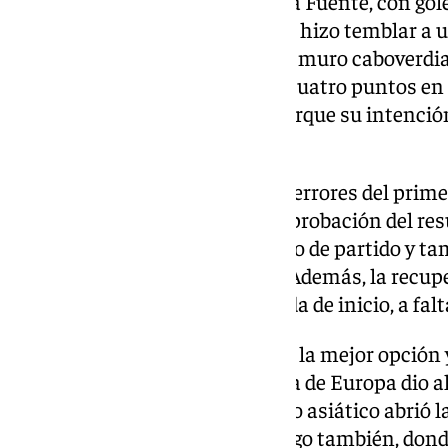
La chispa renovada de Luis de la Fuente, con gol
Mikel Oyarzabal en 25 minutos, hizo temblar a 
igualmente encerrada, no fue el muro caboverdian
Mercedes-Benz de Atlanta, los cuatro puntos en e
Mundial, España pudo rotar, porque su intención e
julio.
‘La Roja’ dio la cara: asumió los errores del prime
sobre el césped, para lograr la aprobación del r
no se había cumplido un minuto de partido y ta
profundidad por la otra banda. Además, la recupe
España se vio con mucha llegada de inicio, a falt
Los balones al área no parecían la mejor opción y
entrara el primero, la campeona de Europa dio alg
Exigido en esa presión, el cuadro asiático abrió 
balón, mal tirado el fuera de juego también, don