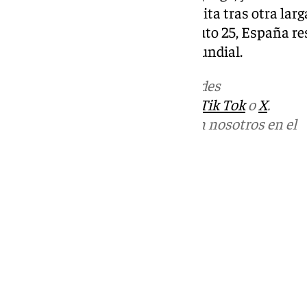
acumuló los minutos que necesita tras otra larg
Verdes’ en la jaula desde el minuto 25, España res
tarjeta de presentación en el Mundial.
Más noticias de
101TV
en las redes
sociales:
Instagram
,
Facebook
,
Tik Tok
o
X
.
Puedes ponerte en contacto con nosotros en el
correo
informativos@101tv.es
Tags:
Mundial de fútbol 2026
Últimas noticias