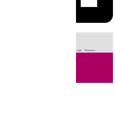
HOY
|
Fútbol
Primera División
Crisis Migratoria en Ceuta
LaLiga
Sucesos
Andalucía