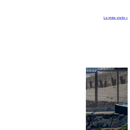
Lo más visto >
Más noticias
Ver más >