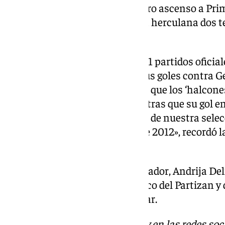
blanquiazul. Fue clave en nuestro ascenso a Pri
2009-2010. Defendió la elástica herculana dos
recalcó el conjunto alicantino.
Con su selección, participó en 21 partidos oficia
especialmente recordado por sus goles contra Geo
los georgianos fue decisivo para que los ‘halcone
en partidos competitivos, mientras que su gol e
el equipo inglés aseguró el lugar de nuestra sele
para el Campeonato Europeo de 2012», recordó la
Montenegro.
Después de su carrera como jugador, Andrija Del
fue asistente en el cuerpo técnico del Partizan y 
cuerpo técnico del Mornar de Bar.
Descubre más noticias de
101Tv
en las redes soc