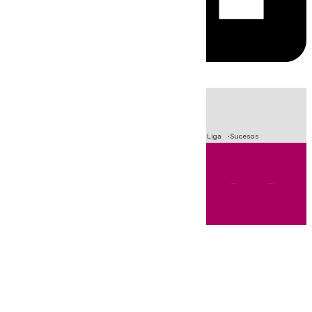
HOY
|
Fútbol
Primera División
Crisis Migratoria en Ceuta
LaLiga
Sucesos
Andalucía