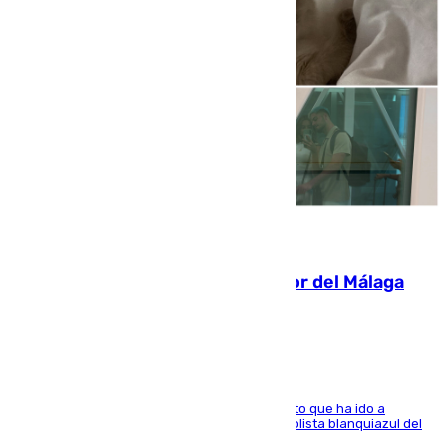
07.08.2026
Isco, la nueva mascota del jugador del Málaga
Dani Lorenzo
El centrocampista marbellí es ‘padre’ de un gato que ha ido a
recoger a Vigo y su nombre es como el exfutbolista blanquiazul del
Arroyo de la Miel