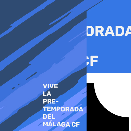
Ir
al
contenido
Tiktok