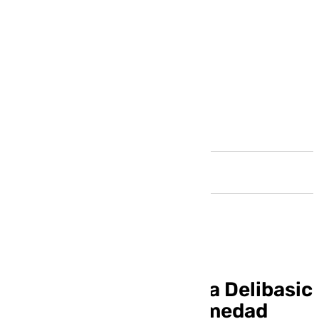
Andalucía
Fallece el exfutbolista Delibasic
tras una grave enfermedad