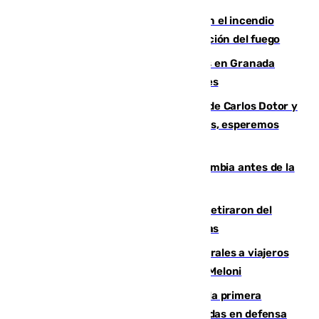
Activado el nivel 2 de emergencia en el incendio
forestal de Niebla por la compleja evolución del fuego
Controlado un incendio de rastrojos en Granada
junto a la autovía y al Callejón de Nogales
Juanfran Funes, sobre las lesiones de Carlos Dotor y
Fernando Calero: “Estamos preocupados, esperemos
que no sea nada”
Felipe VI refuerza los lazos con Colombia antes de la
llegada del nuevo presidente
Fernando Calero y Carlos Dotor se retiraron del
encuentro contra el Ceuta con molestias
España restablece controles temporales a viajeros
procedentes de Italia como repuesta a Meloni
El Málaga cae ante el Ceuta y suma la primera
derrota de la pretemporada dejando dudas en defensa