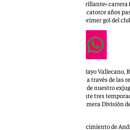
Delibasic comenzó su «larga y brillante» carrera 
jugando para el Sutjeska, y a los catorce años pa
hizo historia al ser el autor del primer gol del c
En España militó en Mallorca, Rayo Vallecano, R
han sumado a las condolencias a través de las re
está de luto por el fallecimiento de nuestro exjug
defendió nuestros colores durante tres tempora
protagonista en el ascenso a Primera División de
franjirrojo en ‘X’.»
«El Hércules CF lamenta el fallecimiento de Andr