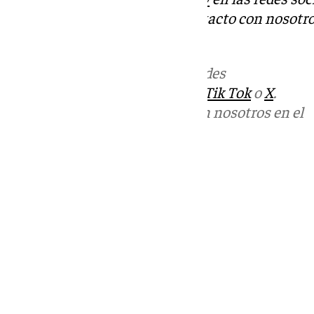
Tok
o
X
. Puedes ponerte en contacto con nosotro
informativos@101tv.
Más noticias de
101TV
en las redes
sociales:
Instagram
,
Facebook
,
Tik Tok
o
X
.
Puedes ponerte en contacto con nosotros en el
correo
informativos@101tv.es
Tags:
Últimas noticias