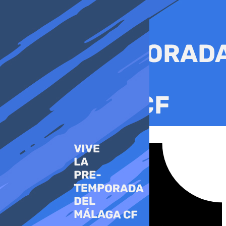
Ir
al
contenido
Tiktok