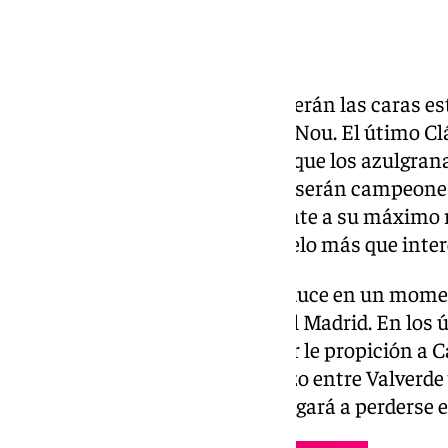
FC Barcelona y Real Madrid se verán las caras e
21.00 horas en el Spotify Camp Nou. El útimo Cl
tener demasiada relevancia, ya que los azulgran
los Arbeloa y todo apunta a que serán campeones 
levantar el título tras ganar frente a su máximo ri
convierte este choque en un duelo más que inte
Además, este encuentro se produce en un momen
internos en el vestuario del Real Madrid. En los 
noticia del ‹bofetón› que Rudiger le propición a
las alarmas tras el encontronazo entre Valverde
uruguayo hospitalizado y le obligará a perderse e