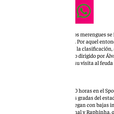
En el encuentro de ida en Liga los merengues se
por 2-1 en el Santiago Bernabéu. Por aquel enton
banquillo, los blancos lideraban la clasificación
tornas han cambiado y el equipo dirigido por Ál
que complicado por delante en su visita al feud
Fecha y hora del partido
El partido comenzará a las 21.00 horas en el Sp
miles de espectadores llenen las gradas del esta
espectadores. Ambos equipos llegan con bajas i
notables son las de Lamine Yamal y Raphinha, q