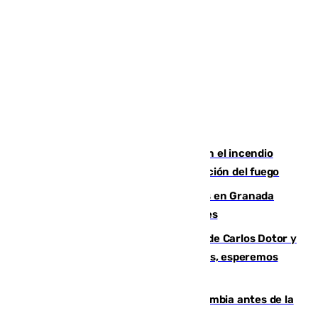
Activado el nivel 2 de emergencia en el incendio
forestal de Niebla por la compleja evolución del fuego
Controlado un incendio de rastrojos en Granada
junto a la autovía y al Callejón de Nogales
Juanfran Funes, sobre las lesiones de Carlos Dotor y
Fernando Calero: “Estamos preocupados, esperemos
que no sea nada”
Felipe VI refuerza los lazos con Colombia antes de la
llegada del nuevo presidente