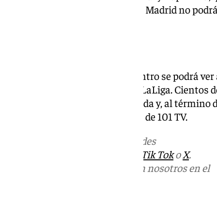
los 90 minutos, mientras que el Madrid no podr
Valverde.
Dónde ver el encuentro
Desde las 21.00 horas, el encuentro se podrá ver
concretamente en el canal M+ LaLiga. Cientos d
este Clásico de final de temporada y, al término d
crónica del encuentro en la web de 101 TV.
Más noticias de
101TV
en las redes
sociales:
Instagram
,
Facebook
,
Tik Tok
o
X
.
Puedes ponerte en contacto con nosotros en el
correo
informativos@101tv.es
Tags: