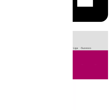
HOY
|
Fútbol
Primera División
Crisis Migratoria en Ceuta
LaLiga
Sucesos
Andalucía