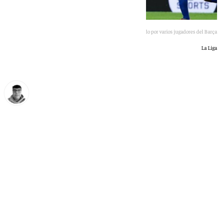
Vinicius rodeado por varios jugadores del Barça
La Liga
Eloy Rodríguez
viernes, 8 mayo 2026, 22:10
Compartir: