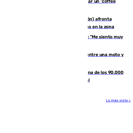
en Marbella: cinco detenidos por regentar un 'coffee
shop'
El incendio forestal de Tírig (Castellón) afronta
horas claves ante el riesgo de tormentas en la zona
De la Fuente, homenajeado en Haro: "Me siento muy
emocionado"
Muere un hombre en un accidente entre una moto y
un quad en un pueblo de Granada
De la firma de Alfonso XII a la Chiclana de los 90.000
habitantes: siglo y medio de orgullo local
Lo más visto >
Más noticias
Ver más >