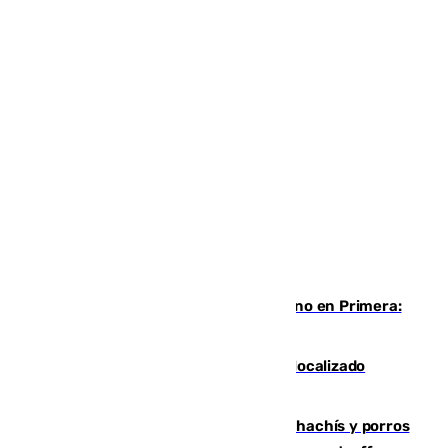
Las ganas de Larrubia ante su estreno en Primera:
"En busca de más sueños"
Muere un joven de 21 años tras ser localizado
inconsciente en una piscina de El Palo
Cae una red que vendía marihuana, hachís y porros