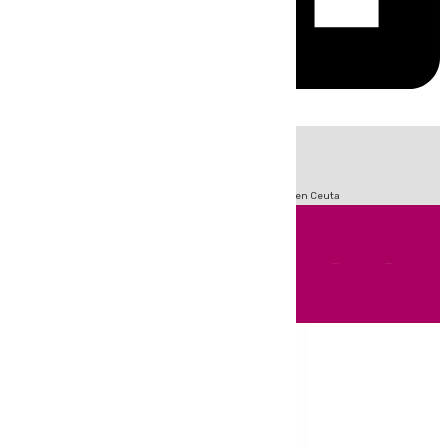
HOY
|
Sucesos
Incendios
Fútbol
LaLiga
Crisis Migratoria en Ceuta
Andalucía