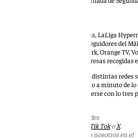
Dónde ver el encuentro
A diferencia de otras temporadas, LaLiga Hyper
de múltiples dispositivos. Los seguidores del Má
Movistar Plus +, DAZN, Finetwork, Orange TV, V
Prime Video o varias de las empresas recogidas 
Además,
a través de la web
y las distintas redes s
podrá seguir en directo el minuto a minuto de lo 
ambos conjuntos buscarán hacerse con lo tres pu
dónde ver el Dépor – Málaga.
Más noticias de
101TV
en las redes
sociales:
Instagram
,
Facebook
,
Tik Tok
o
X
.
Puedes ponerte en contacto con nosotros en el