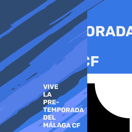
Ir
al
contenido
Tiktok