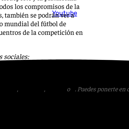
 todos los compromisos de la
Youtube
, también se podrán ver a
o mundial del fútbol de
cuentros de la competición en
 sociales:
onerte en contacto con
.
tagram
,
Facebook
,
Tik Tok
o
X
. Puedes ponerte en 