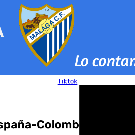
Tiktok
 España-Colombia en cuar