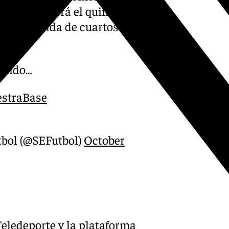
le, Chile. Será el quinto
 a la ronda de cuartos de
artido…
straBase
tbol (@SEFutbol)
October
 Teledeporte y la plataforma