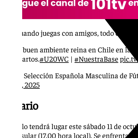
Cuando juegas con amigos, todo es más f
El buen ambiente reina en Chile en la p
cuartos.
#U20WC
|
#NuestraBase
pic.t
— Selección Española Masculina de Fú
10, 2025
Horario
El duelo tendrá lugar este sábado 11 de octu
peninsular (17.00 hora local). Se enfrentar