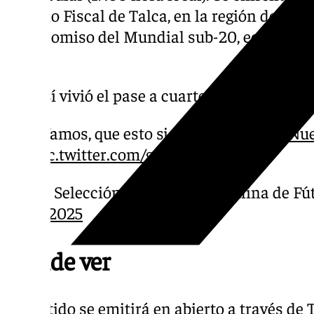
Estadio Fiscal de Talca, en la región del Mau
compromiso del Mundial sub-20, equivalente
final.
Así vivió el pase a cuartos el MVP del p
¡¡Vamos, que esto sigue!!
#U20WC
|
#Nue
pic.twitter.com/gZ0FEL8a8B
— Selección Española Masculina de Fú
8, 2025
Dónde ver
El partido se emitirá en abierto a través de