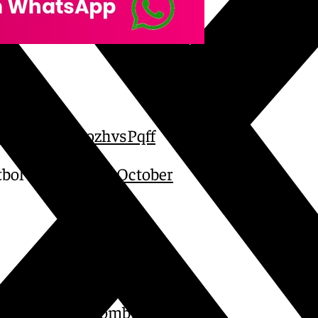
ácil.
revia de
witter.com/mozhvsPqff
tbol (@SEFutbol)
October
bre a las 22.00 hora
án España y Colombia en el