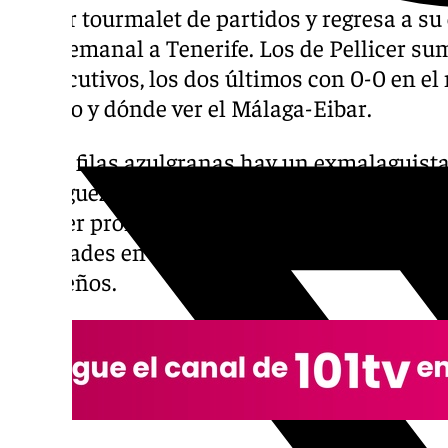
primer tourmalet de partidos y regresa a su e
intersemanal a Tenerife. Los de Pellicer s
consecutivos, los dos últimos con 0-0 en el
horario y dónde ver el Málaga-Eibar.
En las filas azulgranas hay un exmalaguista.
Rodríguez, que es un fijo en la defensa de lo
Pellicer prometió cambios para el choque, p
novedades en el once al igual que sucedió en
tinerfeños.