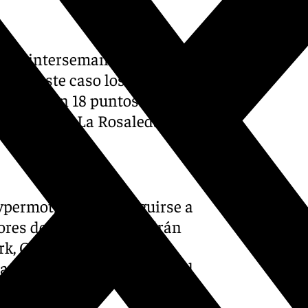
nada intersemanal en la que
fe
. En este caso los
éptimo con 18 puntos. El
00 horas en La Rosaleda.
ypermotion podrá seguirse a
dores del Málaga CF podrán
rk, Orange TV, Vodafone,
las empresas recogidas en el