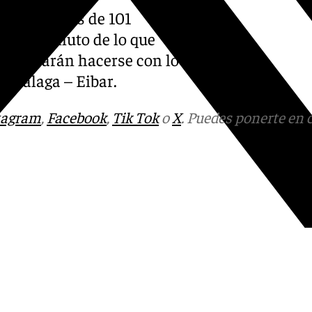
edes sociales de 101
nuto a minuto de lo que
s buscarán hacerse con lo
el Málaga – Eibar.
tagram
,
Facebook
,
Tik Tok
o
X
. Puedes ponerte en 