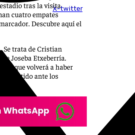
stadio tras la visita
X-twitter
uman cuatro empates
 marcador. Descubre aquí el
 Se trata de Cristian
s de Joseba Etxeberría.
or lo que volverá a haber
 el partido ante los