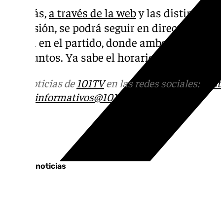
Además,
a través de la web
y las distintas r
Televisión, se podrá seguir en directo el mi
ocurra en el partido, donde ambos conjunto
tres puntos. Ya sabe el horario y dónde ver 
Más noticias de
101TV
en las redes sociales:
Ins
correo
informativos@101tv.es
Tags:
Últimas noticias