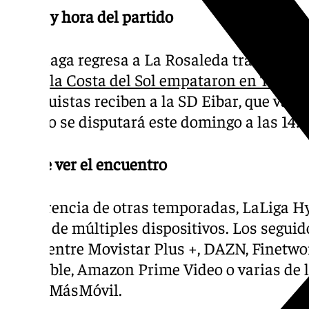
Fecha y hora del partido
El Málaga regresa a La Rosaleda tras la jor
los de la Costa del Sol empataron en Teneri
malaguistas reciben a la SD Eibar, que va s
partido se disputará este domingo a las 14:
Dónde ver el encuentro
A diferencia de otras temporadas, LaLiga H
través de múltiples dispositivos. Los segui
elegir entre Movistar Plus +, DAZN, Finetwo
Telecable, Amazon Prime Video o varias de 
grupo MásMóvil.