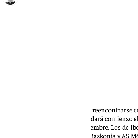
Ignacio Pérez
martes, 3 septiembre 2024, 13:00
Compartir:
El
Unicaja Baloncesto
volverá a reencontrarse c
Costa del Sol, un triangular que dará comienzo e
y que durará hasta el 7 de septiembre. Los de I
equipos de Euroliga, como son Baskonia y AS M