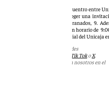
Las entradas para el primer encuentro entre Un
Eso sí, para ello, se deberá recoger una invitac
ubicada en la Calle Músico Granados, 9. Ade
oficinas de Unicaja de Melilla, en horario de 9:
cupo de billetes en la tienda oficial del Unicaja 
Más noticias de
101TV
en las redes
sociales:
Instagram
,
Facebook
,
Tik Tok
o
X
.
Puedes ponerte en contacto con nosotros en el
correo
informativos@101tv.es
Tags:
Últimas noticias