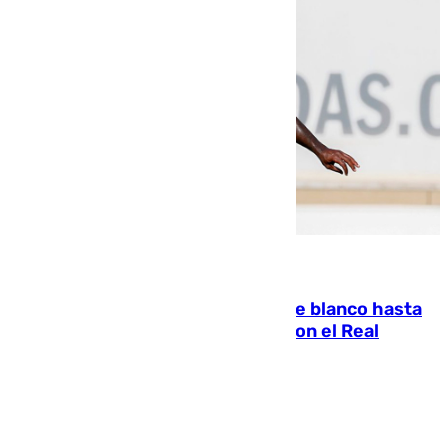
06.08.2026
Vinícius Júnior seguirá vestido de blanco hasta
2032 tras cerrar su renovación con el Real
Madrid