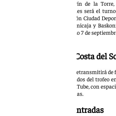
Pabellón El Limón de Alhaurín de la Torre,
enfrentará al Mónaco. El viernes será el turno
equipo monegasco en el Pabellón Ciudad Deporti
las 20:00 horas. Por último, Unicaja y Baskoni
María Martín Carpena, el sábado 7 de septiembre
el triangular del torneo.
Dónde ver el Torneo Costa del So
El XIII Torneo Costa del Sol se retransmitirá de 
Esta casa cubrirá los tres partidos del trofeo e
TDT y de su canal oficial de YouTube, con espacio
entrevistas con los protagonistas.
Cómo conseguir las entradas