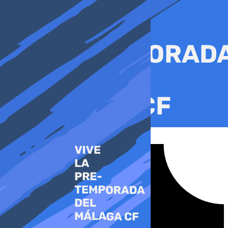
Ir
al
contenido
Tiktok