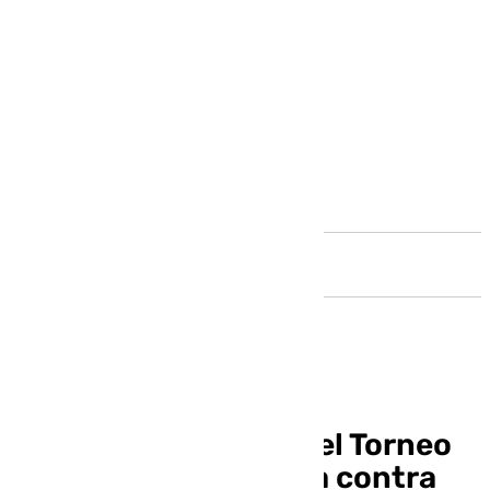
Andalucía
Horarios y dónde ver el Torneo
Costa del Sol: Unicaja contra