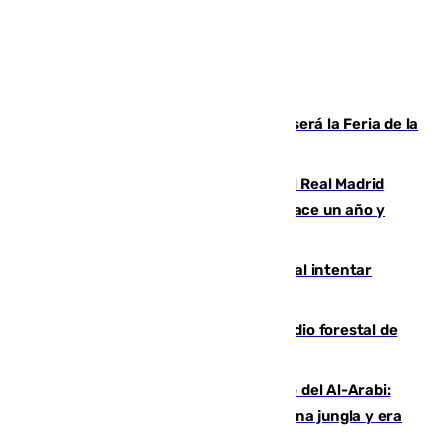
Talleres, escape room y música: así será la Feria de la
Juventud Cofrade de Málaga
El fichaje más caro de la historia del Real Madrid
costaba 105 millones de euros menos hace un año y
jugaba en Leganés
Ceuta suma 82 fallecidos en el mar al intentar
cruzar la frontera española
Huelva eleva a emergencia el incendio forestal de
Niebla
Juanfran Funes, sobre el duro juego del Al-Arabi:
“Por momentos nos hemos metido en una jungla y era
hasta peligroso”