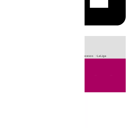
HOY
|
Fútbol
Primera División
Crisis Migratoria en Ceuta
Sucesos
LaLiga
Andalucía