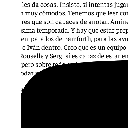
zona y les da cosas. Insisto, si intentas juga
sienten muy cómodos. Tenemos que leer co
jugadores que son capaces de anotar. Amin
grandísima temporada. Y hay que estar pr
Valtonen, para los de Bamforth, para las ay
Rubén e Iván dentro. Creo que es un equipo
tener Rouselle y Sergi sí es capaz de estar 
cosas, pero sobre todo a nivel defensivo sus
incomodar si no estás preparado”.
Pendientes de Osetkowski
Estado del equipo: “Vamos a ver si Alberto 
sensaciones que ha tenido esta semana en