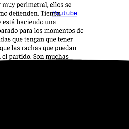
r muy perimetral, ellos se
mo defienden. Tienen
Youtube
e está haciendo una
eparado para los momentos de
udas que tengan que tener
 que las rachas que puedan
en el partido. Son muchas
 características te pueden
mantiene las buenas
trenando individualmente. En