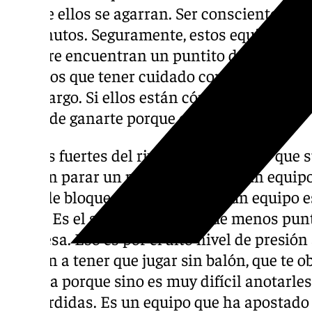
porque ellos se agarran. Ser conscientes de 
10 minutos. Seguramente, estos equipos qu
siempre encuentran un puntito de orgullo y r
tenemos que tener cuidado con esto. Intenta
haga largo. Si ellos están cómodos y te inc
capaz de ganarte porque compiten bien”.
Puntos fuertes del rival: “Es un equipo que 
pueden parar un poco el ritmo. Es un equip
nivel de bloqueos indirectos. Es un equipo 
balón. Es el segundo equipo que menos punt
Manresa. Eso es por el alto nivel de presión
obligan a tener que jugar sin balón, que te o
pintura porque sino es muy difícil anotarl
tus pérdidas. Es un equipo que ha apostado p