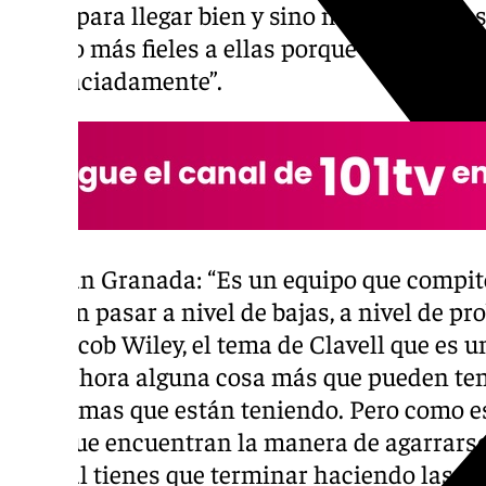
hacer para llegar bien y sino mantener nues
mucho más fieles a ellas porque no lo fuim
desgraciadamente”.
Covirán Granada: “Es un equipo que compite
pueden pasar a nivel de bajas, a nivel de p
con Jacob Wiley, el tema de Clavell que es u
a ver ahora alguna cosa más que pueden te
problemas que están teniendo. Pero como e
creo que encuentran la manera de agarrarse 
Al final tienes que terminar haciendo las c