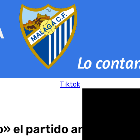
Tiktok
o» el partido ante el Cov