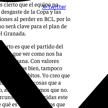
Es cierto que el equipo no
X-twitter
l desgaste de la Copa y las
iones al perder en BCL, por lo
so será clave para el plan de
el Granada.
ierto es que el partido del
o hay que ver como nos ha
esta semana. Con valores
cuperarnos bien, tampoco
s buenos hábitos. Yo creo que
nota de estas cosas que a
o, aunque esperemos que no.
ircunstancias parecidas este
e qué es lo que tenemos que