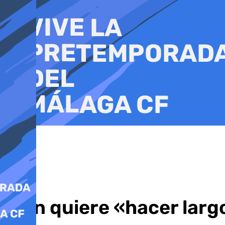
Ir
al
contenido
Ibon quiere «hacer larg