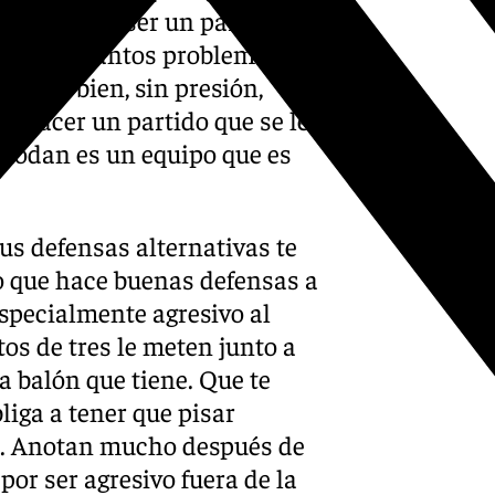
que no va a ser un partido de
e tienen tantos problemas
endir bien, sin presión,
r hacer un partido que se les
omodan es un equipo que es
sus defensas alternativas te
o que hace buenas defensas a
especialmente agresivo al
os de tres le meten junto a
 a balón que tiene. Que te
bliga a tener que pisar
es. Anotan mucho después de
or ser agresivo fuera de la