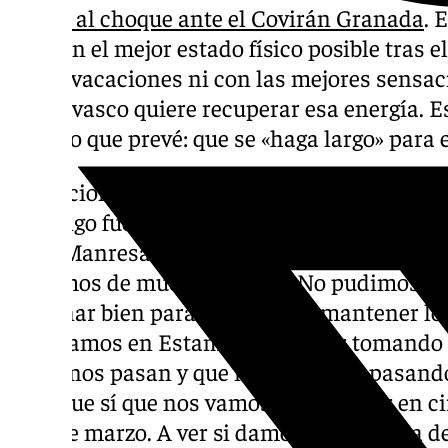
previa al choque ante el Covirán Granada
. 
llega en el mejor estado físico posible tras e
‘mini’ vacaciones ni con las mejores sensac
que el vasco quiere recuperar esa energía. E
partido que prevé: que se «haga largo» para 
Sensaciones después de perder en BCL: “Lo c
domingo fue extraordinariamente duro. Sol
ido a Manresa y a nosotros los partidos de 
altísimos de muchas cosas… No pudimos re
entrenar bien para recuperar y mantener lo
lo pagamos en Estambul. A seguir tomando 
veces nos pasan y que nos seguirán pasand
Pero que sí que nos vamos a encontrar en c
mes de marzo. A ver si damos con la tecla d