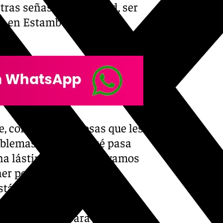
tras señas de identidad, ser
os en Estambul
, con todas las cosas que les
roblemas. Veremos qué pasa
na lástima para ellos, vamos
ner por ahí. Demasiados
stán muy bien entrenados,
a los partidos, de competir.
osas muy bien para ganarles