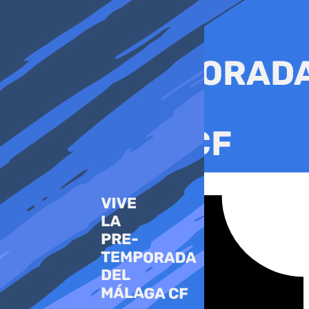
Ir
al
contenido
Tiktok