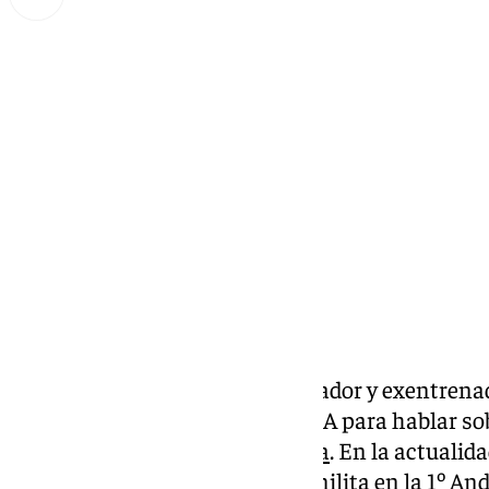
Miguel Alfonso
miércoles, 15 octubre 2025, 16:23
Compartir:
Juan Carlos Añón, mítico exjugador y exentrena
el programa Benalmádena SUDA para hablar sobr
repasar la
actualidad del Málaga
. En la actualida
Atlético Benamiel, equipo que milita en la 1º An