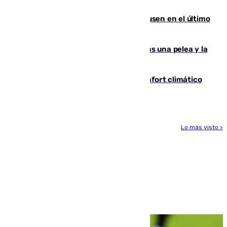
Gobierno de Sánchez
El Sevilla se desinfla ante el Leverkusen en el último
ensayo (1-2)
Tensión en la prisión de Alhaurín tras una pelea y la
incautación de un punzón
Málaga contabiliza 148 zonas de confort climático
para enfrentar las altas temperaturas
Lo más visto >
Más noticias
Ver más >