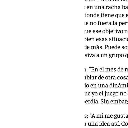
continuamente. Ahora estamos en una racha bas
como entidad y como club está donde tiene que e
temporada de otros objetivos que no fuera la 
meterle esa presión al club porque ese objetivo n
lo queramos, nunca han salido bien esas situaci
sabemos que no tiene ese nivel de más. Puede so
eso es ponerle una presión excesiva a un grupo 
Objetivos reales esta temporada: “En el mes de m
está y quién sabe si podemos hablar de otra cos
empezó mal, pero hemos entrado en una dinámi
que de juego de resultados. Porque yo el juego no
cuando se ganaba a cuando se perdía. Sin embarg
Idea de cantera de Loren Juarros: “A mi me gust
que en el Málaga, no se proponía una idea así. C