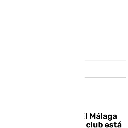
Andalucía
Juan Carlos Añón: «El Málaga
como entidad y como club está