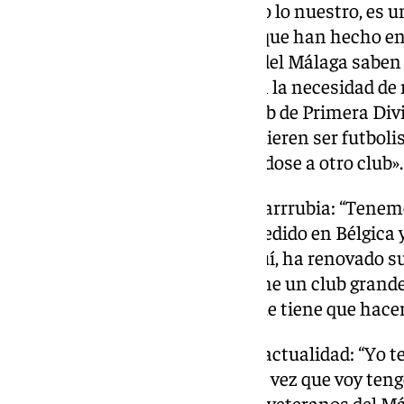
pertenencia, de defender mucho lo nuestro, es un
saliendo ahora es el fruto de lo que han hecho e
Me gusta porque los jugadores del Málaga saben 
a dar la oportunidad y no tienen la necesidad d
que tengan una oferta de un club de Primera Di
fuera, pero los que saben que quieren ser futboli
lo van a tener más fácil que yéndose a otro club»
Comparación entre Cordero y Larrrubia: “Tenemos
firma el Newcastle y lo tienen cedido en Bélgica 
Larrubia, que se ha quedado aquí, ha renovado su 
quizás en dos o tres años lo llame un club grand
jugando en el club y eso es lo que tiene que hacer
La relación con el Málaga en la actualidad: “Yo 
primero por mi pasado allí cada vez que voy ten
tengo una colaboración con los veteranos del Má