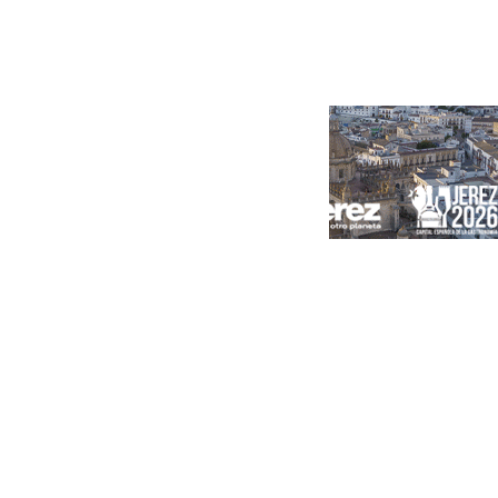
Portada
Andalucía
Sevilla
Málaga
Granada
España