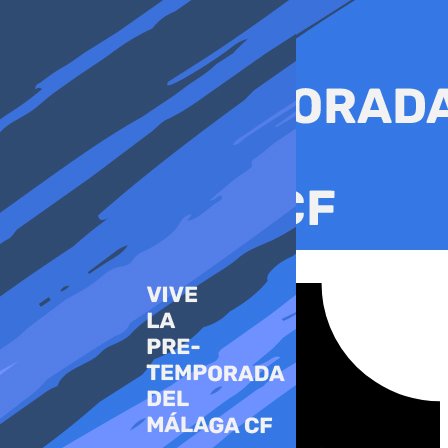
Ir
al
contenido
Tiktok