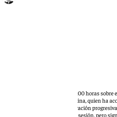
Ignacio Pérez
miércoles, 25 septiembre 2024, 13:40
Compartir:
El Málaga
ha entrenado a las 11:00 horas sobre e
principal novedad de Kevin Medina, quien ha aco
y ha comenzado a su reincorporación progresiva j
el extremo no ha completado la sesión, pero sign