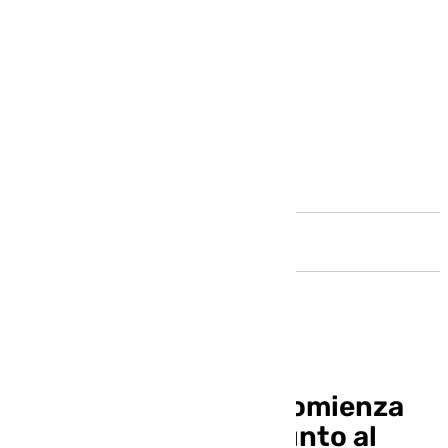
Andalucía
Kevin pisa césped y comienza
su reincorporación junto al