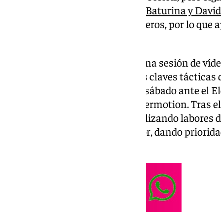
su recuperación. Además,
Roko Baturina y David
buen ritmo junto a sus compañeros, por lo que 
Rosaleda.
La jornada matinal inició con una sesión de víde
técnico, donde se analizaron las claves tácticas
al enfrentamiento del próximo sábado ante el El
séptima jornada de LaLiga Hypermotion. Tras ell
césped del estadio principal realizando labores de
trabajo técnico-táctico posterior, dando prioridad
como es habitual.