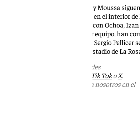
En otro orden de cosas, Haitam y Moussa siguen
recuperaciones y han trabajado en el interior de 
portero Andrés Céspedes, junto con Ochoa, Izan
futbolistas sin dorsal del primer equipo, han c
el equipo. Mañana jueves, los de Sergio Pellicer s
horas en las instalaciones del Estadio de La Ro
Más noticias de
101TV
en las redes
sociales:
Instagram
,
Facebook
,
Tik Tok
o
X
.
Puedes ponerte en contacto con nosotros en el
correo
informativos@101tv.es
Tags:
Últimas noticias