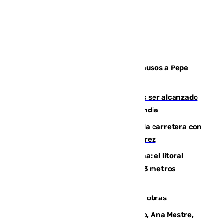
Granada despide con lágrimas y aplausos a Pepe
Habichuela
Un futbolista de 24 años muere tras ser alcanzado
por un rayo durante un partido en Tailandia
Muere un conductor tras salirse de la carretera con
su turismo en la A-480 a la altura de Jerez
Julio supera a junio en basura marina: el litoral
occidental malagueño recoge más de 33 metros
cúbicos de residuos
El Cádiz se afila ante un Granada en obras
La nueva presidenta del Parlamento, Ana Mestre,