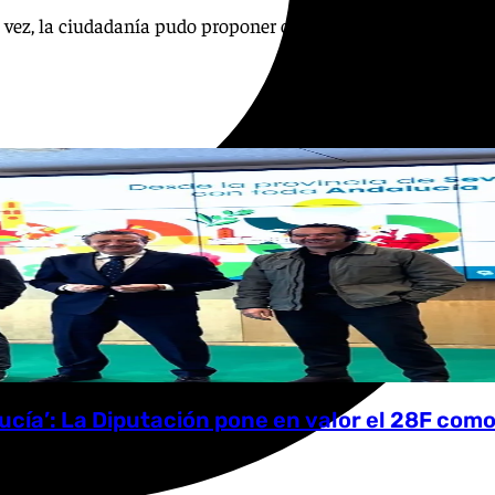
a vez, la ciudadanía pudo proponer candidatos; el actor, la 
lucía’: La Diputación pone en valor el 28F com