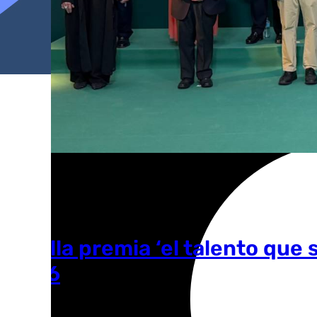
Sevilla premia ‘el talento que 
2026
África Okhiria