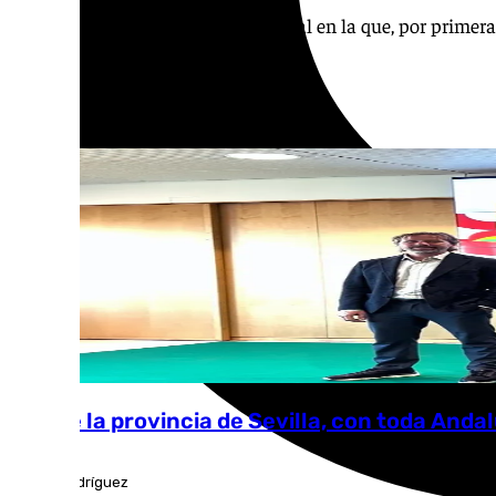
El Cartuja Center acoge la gala anual en la que, por primer
nombres más reconocidos
‘Desde la provincia de Sevilla, con toda Anda
Fátima Rodríguez