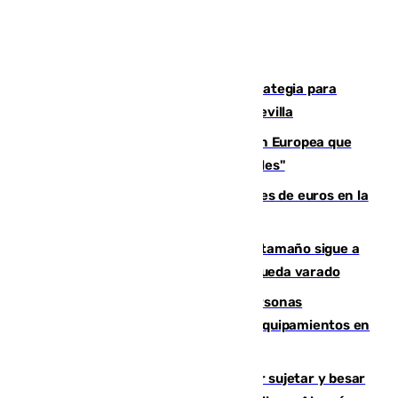
El Ayuntamiento desarrolla una estrategia para
recuperar la identidad patrimonial de Sevilla
España e Italia garantizan a la Unión Europea que
sus controles fronterizos son "temporales"
Sevilla ha invertido más de 6 millones de euros en la
transformación de su casco histórico
Susto en Marbella: un atún de gran tamaño sigue a
un bañista hasta la orilla de la playa y queda varado
Emvisesa refuerza la atención a personas
vulnerables con cesión de viviendas y equipamientos en
Sevilla
Condenado a dos años de cárcel por sujetar y besar