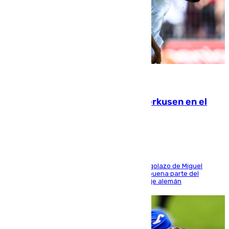
08.08.2026
El Sevilla se desinfla ante el Leverkusen en el
último ensayo (1-2)
El conjunto de Luis García se adelantó con un golazo de Miguel
Sierra y ofreció buenas sensaciones durante buena parte del
encuentro, pero acabó cediendo ante el empuje alemán