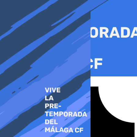
Ir
al
contenido
Tiktok