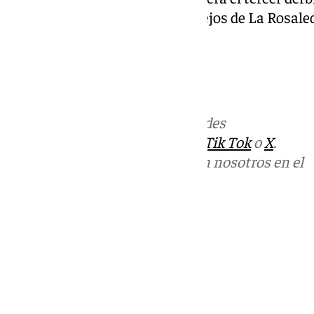
los blanquiazules, todos ellos, lejos de La Rosale
Más noticias de
101TV
en las redes
sociales:
Instagram
,
Facebook
,
Tik Tok
o
X
.
Puedes ponerte en contacto con nosotros en el
correo
informativos@101tv.es
Tags:
Últimas noticias