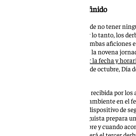
El derbi ya tiene horario definido
La Segunda División ha pasado de no tener nin
a tener cinco en la presente. Por lo tanto, los der
Uno de los más esperados por ambas aficiones es
al
Málaga CF,
correspondiente a la novena jorn
pasada semana se dio a conocer la fecha y horar
disputará el próximo sábado 12 de octubre, Día d
horas en el Nuevo Mirandilla.
Sin duda, la noticia ha sido bien recibida por los 
ingredientes para vivir un gran ambiente en el f
además, contará con un fuerte dispositivo de se
Por su parte, la parroquia malaguista prepara 
amenaza con ser masivo (siempre y cuando aco
cedidas por el cuadro cadista). Será el tercer de