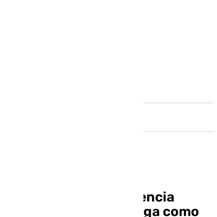
Andalucía
La Comisión Antiviolencia
declara el Cádiz-Málaga como