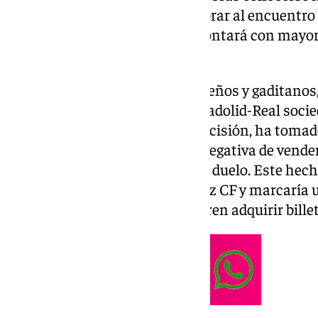
Antiviolencia ha decidido nombrar al encuentro 
por lo que el estadio gaditano contará con mayor
de los aficionados.
Además del duelo entre malagueños y gaditanos
decisión de declarar el Real Valladolid-Real socie
vallisoletano, tras conocer la decisión, ha toma
partido. Entre ellas destaca la negativa de vende
taquillas exceptuando el día del duelo. Este hech
estadios, podría tomarlo el Cádiz CF y marcaría
aquellos aficionados que no logren adquirir bille