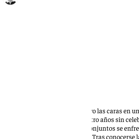
Ignacio Pérez
martes, 24 septiembre 2024, 12:55
Compartir:
Cádiz y Málaga se verán de nuevo las caras en u
desde febrero de 2020. Tras cuatro años sin cele
historia de Andalucía, los dos conjuntos se enf
octubre en el Nuevo Mirandilla. Tras conocerse la