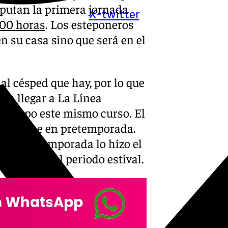
sputan la primera jornada
X-twitter
1:00 horas
. Los esteponeros
en su casa sino que será en el
al césped que hay, por lo que
ra llegar a La Línea
 campo este mismo curso. El
ca Linense en pretemporada.
de una temporada lo hizo el
órdoba en el periodo estival.