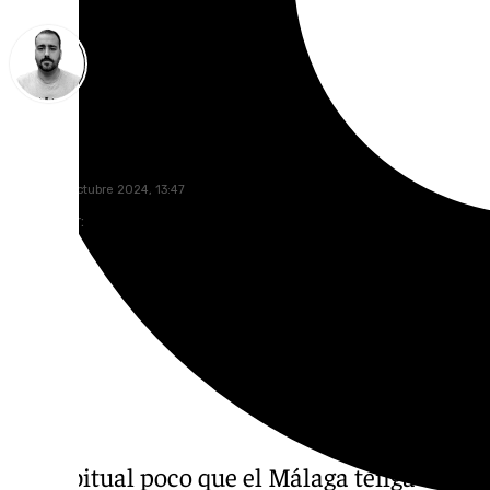
Pedro Jiménez
jueves, 31 octubre 2024, 13:47
Compartir:
Es habitual poco que el Málaga tenga un d