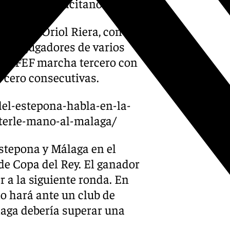
co de los malacitanos.
renador Oriol Riera, con
úne a jugadores de varios
da RFEF marcha tercero con
 cero consecutivas.
del-estepona-habla-en-la-
terle-mano-al-malaga/
Estepona y Málaga en el
de Copa del Rey. El ganador
 a la siguiente ronda. En
o hará ante un club de
álaga debería superar una