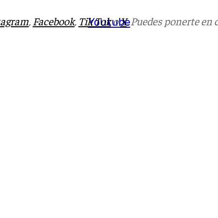
tagram
,
Facebook
,
Tik Tok
o
X
. Puedes ponerte en 
Youtube