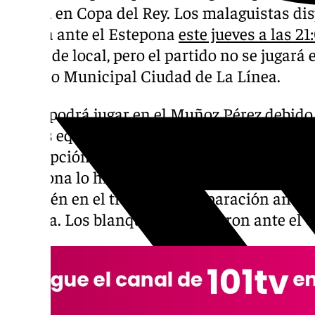
ocurra en Copa del Rey. Los malaguistas di
copera ante el Estepona
este jueves a las 2
harán de local, pero el partido no se jugará 
Estadio Municipal Ciudad de La Línea.
No se podrá jugar en el Muñoz Pérez debido 
ambos equipos deberán cruzar la frontera pa
Concepción. Ambos equipos han pisado ese
Estepona lo hizo al visitar a la Balompédi
También en el tiempo de preparación antes 
Málaga. Los blanquiazules jugaron ante el C