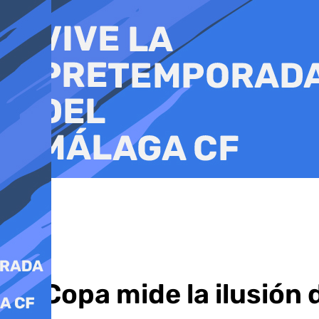
Ir
al
contenido
La Copa mide la ilusión