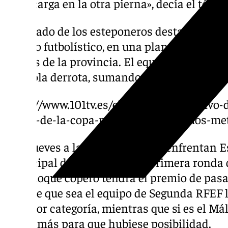
sobrecarga en la otra pierna», decía el técni
En el lado de los esteponeros destaca el ent
pasado futbolístico, en una plantilla que re
puntos de la provincia. El equipo de Segun
una sola derrota, sumando cinco porterías a
https://www.101tv.es/el-director-deportivo-
previa-de-la-copa-por-que-no-podemos-me
Este jueves a las 21:00 horas se enfrentan 
Municipal de La Línea en la primera ronda 
del choque copero tendrá el premio de pasar
caso de que sea el equipo de Segunda RFEF l
superior categoría, mientras que si es el M
ronda más para que hubiese posibilidad.