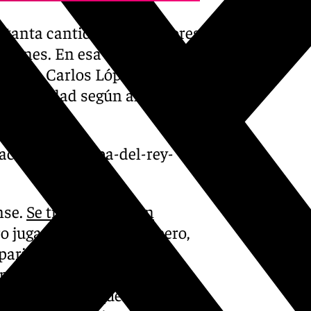
 tanta cantidad de jugadores
iciones. En esa terna hay
l meta Carlos López. El
 titularidad según afirmó el
eacion-para-copa-del-rey-
nse.
Se trata de Ramón
 jugase en el duelo copero,
aparición del granadino.
 partido porque creo que
a tenido una pequeña