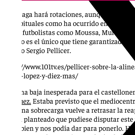
El Málaga hará rotaciones, aunque no habrá
no habituales como ha ocurrido en otras ed
varios futbolistas como Moussa, Murillo o e
portero es el único que tiene garantizada su
técnico Sergio Pellicer.
https://www.101tv.es/pellicer-sobre-la-alin
carlos-lopez-y-diez-mas/
Hay una baja inesperada para el castellone
Enríquez.
Estaba previsto que el mediocentro
pero una sobrecarga vuelve a retrasar la re
«Tenía planteado que pudiese disputar este
venía bien y nos podía dar para ponerlo. H