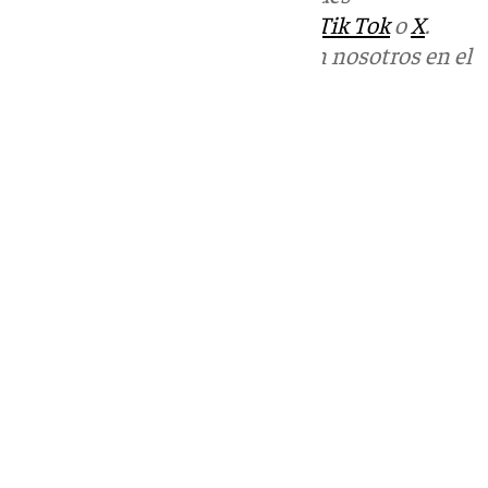
sociales:
Instagram
,
Facebook
,
Tik Tok
o
X
.
Puedes ponerte en contacto con nosotros en el
correo
informativos@101tv.es
Tags:
Últimas noticias