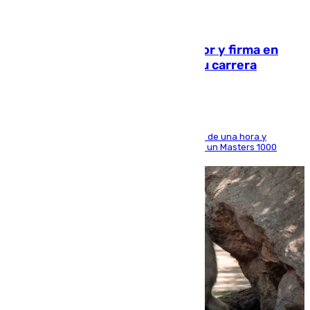
09.08.2026
Daniel Mérida derriba a Griekspoor y firma en
Montreal el mejor resultado de su carrera
El madrileño arrolla al neerlandés en poco más de una hora y
alcanza por primera vez los cuartos de final de un Masters 1000