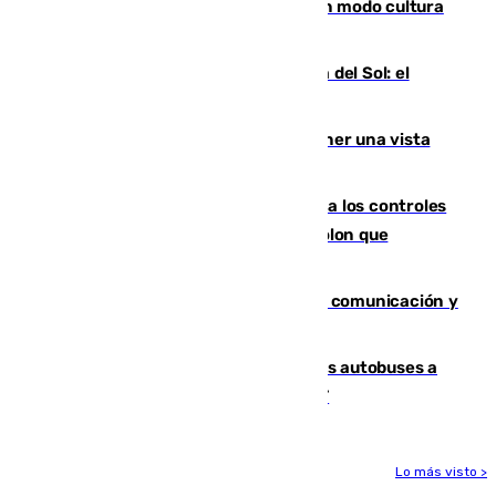
Torrenueva Costa pone el verano en modo cultura
con actividades para todos los públicos
Este es el palmarés del Trofeo Costa del Sol: el
Málaga lidera la tabla con 12 triunfos
Estos son los mejores sitios para tener una vista
privilegiada del eclipse en Andalucía
La Junta da explicaciones y refuerza los controles
tras los falsos positivos de cáncer de colon que
afectaron a 400 malagueños
Fallece Carlos Telmo, histórico de la comunicación y
de las relaciones públicas en Sevilla
Málaga destinará 34 nuevos grandes autobuses a
las líneas de mayor ocupación de la EMT
Lo más visto >