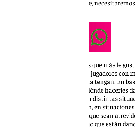
Va a ser un partido muy exigente, necesitaremos
estos últimos días»
Málaga CF. «Es uno de los rivales que más le gusta
presionar hacia delante. Tienen jugadores con m
fácil quitarles la pelota cuando la tengan. En ba
partido, tenemos que ir viendo dónde hacerles d
debilidades. Saben manejarse en distintas situa
parado, después de recuperación, en situaciones
valentía y Pellicer les ha pedido que sean atrevid
jugadores con mucho desparpajo que están dand