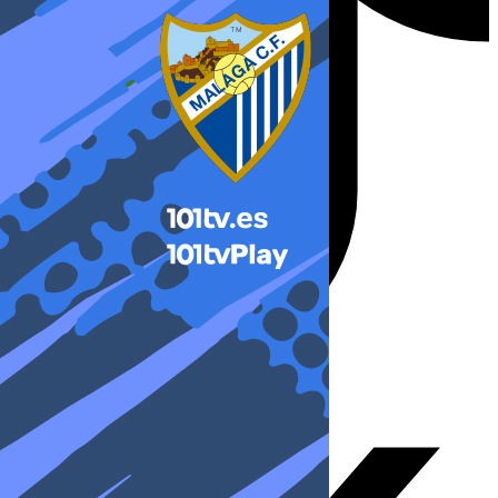
X-twitter