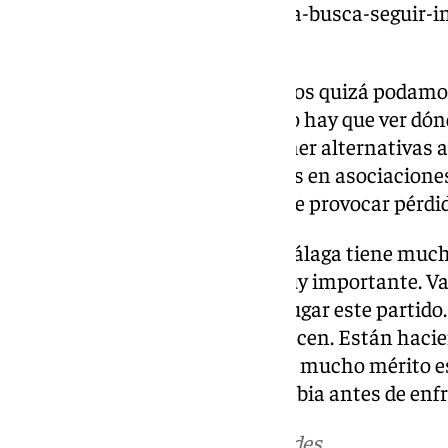
https://www.101tv.es/el-malaga-busca-seguir-in
segunda/
Guerra por la posesión. «Nosotros quizá podamos
normalmente suele ser así, pero hay que ver dó
aprietan ellos. Tenemos que tener alternativas 
futbolistas para hacernos daños en asociacione
individualidades. Son capaces de provocar pérdid
Momento del Málaga. «Lo del Málaga tiene much
una grandeza y una historia muy importante. V
tengo unas ganas enormes de jugar este partido
porque ellos también se lo merecen. Están hacie
temporada espectacular y tiene mucho mérito es
categoría», terminaba Eder Sarabia antes de enf
Más noticias de
101TV
en las redes