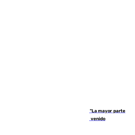
Un testimonio del colapso en Ceuta: "La mayor parte
de los que han venido son víctimas, han venido
engañados"