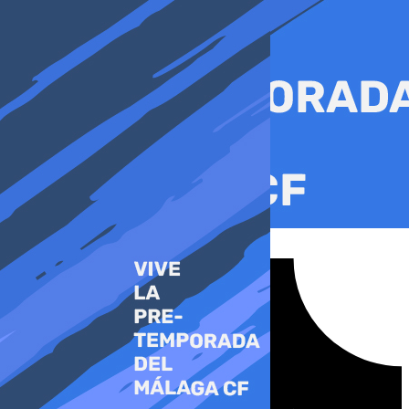
Ir
al
contenido
Tiktok