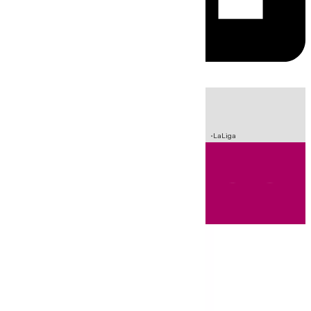
HOY
|
Sucesos
Incendios
Crisis Migratoria en Ceuta
Fútbol
LaLiga
Andalucía