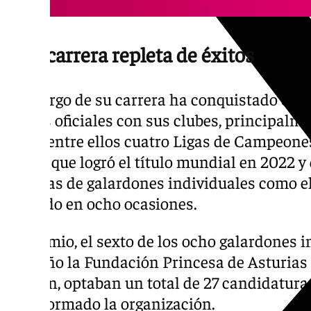
Una carrera repleta de éxitos
A lo largo de su carrera ha conquistado en 
títulos oficiales con sus clubes, principalme
de 35, entre ellos cuatro Ligas de Campeones
con la que logró el título mundial en 2022 
decenas de galardones individuales como e
recibido en ocho ocasiones.
Al premio, el sexto de los ocho galardones 
este año la Fundación Princesa de Asturias
edición, optaban un total de 27 candidatura
ha informado la organización.