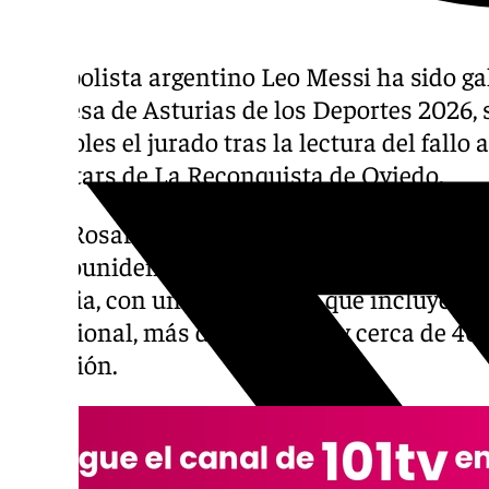
El futbolista argentino Leo Messi ha sido g
Princesa de Asturias de los Deportes 2026,
miércoles el jurado tras la lectura del fallo 
Eurostars de La Reconquista de Oviedo.
El de Rosario, de 38 años y actualmente en 
estadounidense, está considerado uno de los
historia, con una trayectoria que incluye m
profesional, más de 800 goles y cerca de 40
selección.