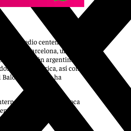
torno a medio centenar de
nte el FC Barcelona, un total
, y la selección argentina,
y dos Copas América, así como
l Balón de Oro que ha
internacionales que convoca
 en su cuadragésima sexta
s de 12 nacionalidades, según