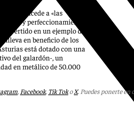
tes se concede a «las
sarrollo y perfeccionamiento
 convertido en un ejemplo de
onlleva en beneficio de los
sturias está dotado con una
ivo del galardón-, un
tidad en metálico de 50.000
tagram
,
Facebook
,
Tik Tok
o
X
. Puedes ponerte en 