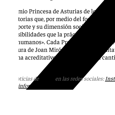
El Premio Princesa de Asturias de los Depor
trayectorias que, por medio del fomento, de
del deporte y su dimensión social, se hayan
las posibilidades que la práctica deportiva c
seres humanos». Cada Premio Princesa de A
escultura de Joan Miró -símbolo representat
diploma acreditativo, una insignia y la can
euros.
Más noticias de
101TV
en las redes sociales:
Ins
correo
informativos@101tv.es
Tags: