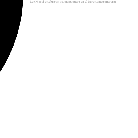
Leo Messi celebra un gol en su etapa en el Barcelona (temporada 2009-2010)
FC Barcelona