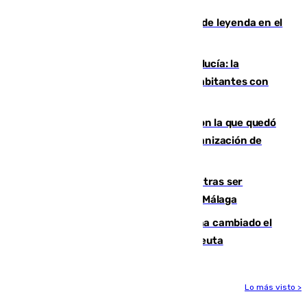
La familia Hernangómez: un legado de leyenda en el
mundo del baloncesto
Nuevo récord de población en Andalucía: la
comunidad supera los 8,7 millones de habitantes con
una alta tasa de extranjeros
Agrede sexualmente a una mujer con la que quedó
por Instagram: dos años prisión e indemnización de
9.000 euros
Un turista de 17 años, hospitalizado tras ser
atropellado a propósito en el Centro de Málaga
De bocadillos a lentejas y pollo: así ha cambiado el
menú de los militares desplegados en Ceuta
Lo más visto >