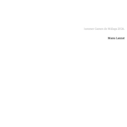
Un momento de los Sacaba Summer Games de Málaga 2026.
Manu Lanzat
Lucía Garamonte
lunes, 8 junio 2026, 13:50
Compartir: