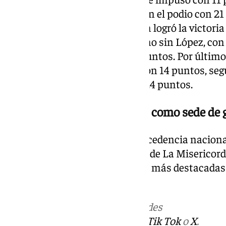
Flamenkines Team completaron el podio con 21
masculino, El Código BOX Team logró la victori
posición fue para No es lo mismo sin López, co
Titans finalizó tercero con 27 puntos. Por últim
puesto fue para TFM The Box con 14 puntos, se
puntos y Team Cartuchos con 24 puntos.
Málaga refuerza su posición como sede de 
La elevada participación, la procedencia naciona
entorno privilegiado de la playa de La Misericord
competición en una de las citas más destacadas 
CrossFit durante 2026.
Más noticias de
101TV
en las redes
sociales:
Instagram
,
Facebook
,
Tik Tok
o
X
.