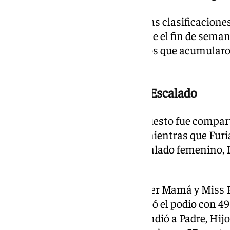
La competición dejó definidas las clasificaciones
modalidades disputadas durante el fin de semana.
puntuación premió a los equipos que acumular
las pruebas.
Ganadores de la modalidad Escalado
En Escalado mixto, el primer puesto fue compar
ibérico, ambos con 25 puntos, mientras que Furi
posición con 53 puntos. En Escalado femenino, L
con 24 puntos.
El segundo puesto fue para Súper Mamá y Miss 
que Palmaita y palante completó el podio con 4
masculino, la victoria correspondió a Padre, Hijo