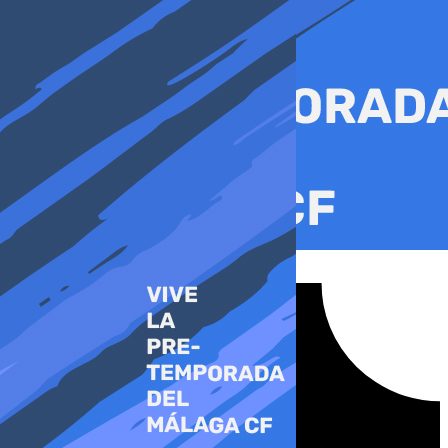
Ir
al
contenido
Tiktok