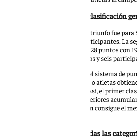
Sacaba Beach Box lidera la clasificación ge
En la clasificación por boxes, el triunfo fue par
sumar 452 puntos con ocho participantes. La se
Wolf Revolution, que acumuló 428 puntos con 19 
Box cerró el podio con 379 puntos y seis particip
En este tipo de competiciones, el sistema de p
inversa al habitual. Los equipos o atletas obt
es su posición en cada prueba. Así, el primer cla
mientras que las posiciones inferiores acumula
puntos. El ganador final es quien consigue el me
pruebas.
Clasificaciones finales en todas las categor