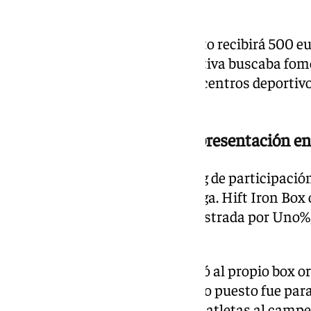
diferentes modalidades.
Como premio, el establecimiento recibirá 500 eu
de material deportivo. La iniciativa buscaba fom
y reforzar la implicación de los centros deportiv
de competiciones.
Los cinco boxes con más representación en
Tras Wolf Revolution, el ranking de participaci
centros de la provincia de Málaga. Hift Iron Box
24 inscritos, la misma cifra registrada por Uno%
malagueña.
La cuarta posición correspondió al propio box o
inscritos, mientras que el quinto puesto fue para
localidad de Coín, que aportó 18 atletas al camp