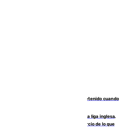
Mata a su expareja en Murcia y es detenido cuando
huía hacia Granada
El Boreham Wood, equipo de la quinta liga inglesa,
rechaza una oferta equivalente a un tercio de lo que
vale el club por un jugador