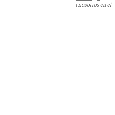
Puedes ponerte en contacto con nosotros en el
correo
informativos@101tv.es
Tags:
Últimas noticias