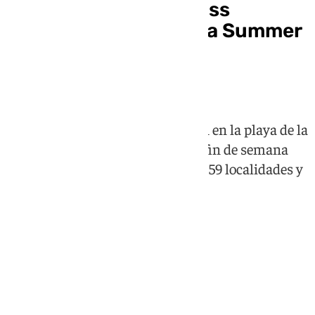
Málaga, territorio cross
training en los Sacaba Summer
Games: estas son las
clasificaciones
590 atletas de 102 boxes compiten en la playa de la
Misericordia durante un intenso fin de semana
que ha reunido a participantes de 59 localidades y
20 provincias españolas