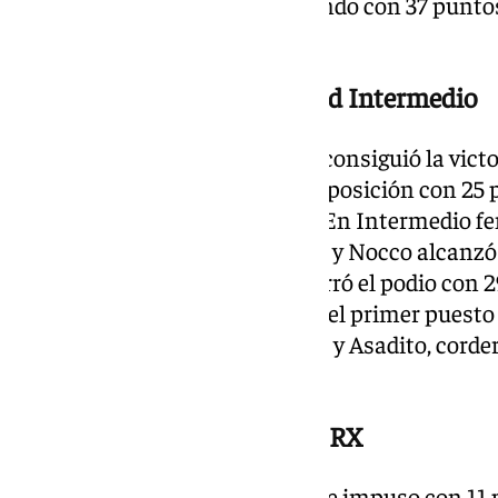
puntos. Pushito Team fue segundo con 37 puntos
con 39 puntos.
Clasificación de la modalidad Intermedio
En Intermedio mixto, Tu Tribu consiguió la victor
escuela finalizaron en segunda posición con 25
el tercer puesto con 36 puntos. En Intermedio 
clasificación con 15 puntos. Piti y Nocco alcanz
mientras que Compitruenos cerró el podio con 
masculino, Qué passda! obtuvo el primer puesto
terminó segundo con 57 puntos y Asadito, corderi
puntos.
Resultados de la modalidad RX
En RX mixto, RX Hheavy Corp se impuso con 11 p