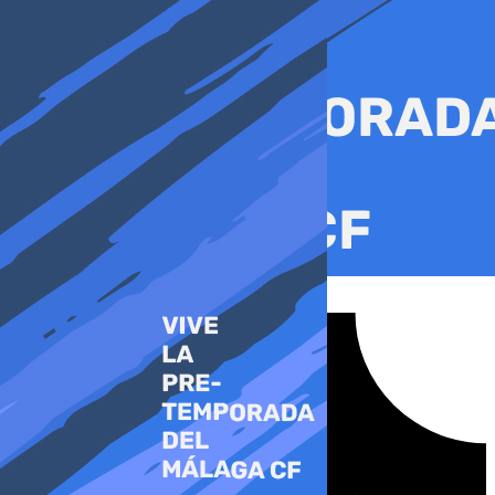
Ir
al
contenido
Tiktok