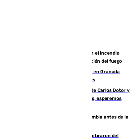
Activado el nivel 2 de emergencia en el incendio
forestal de Niebla por la compleja evolución del fuego
Controlado un incendio de rastrojos en Granada
junto a la autovía y al Callejón de Nogales
Juanfran Funes, sobre las lesiones de Carlos Dotor y
Fernando Calero: “Estamos preocupados, esperemos
que no sea nada”
Felipe VI refuerza los lazos con Colombia antes de la
llegada del nuevo presidente
Fernando Calero y Carlos Dotor se retiraron del