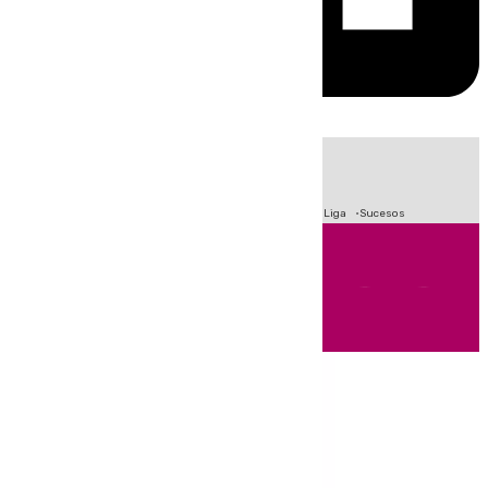
HOY
|
Fútbol
Primera División
Crisis Migratoria en Ceuta
LaLiga
Sucesos
Andalucía