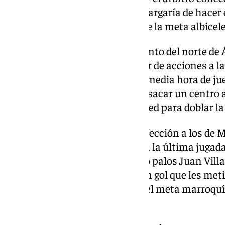
área. Ahí, el propio Zabiri se encargaría de hace
coló por la escuadra izquierda de la meta albicele
Y lejos de conformarse, el conjunto del norte de
portería rival, sobre todo a partir de acciones a l
de que se cumpliera la primera media hora de ju
costado derecho para, después, sacar un centro 
remató, de volea, al fondo de la red para doblar la
Todo le estaba saliendo a la perfección a los d
muy cerca de hacer el tercero en la última jugad
remate de Maama que sacó bajo palos Juan Villa
Argentina apretó en busca de un gol que les metier
puntería y las intervenciones del meta marroqu
las opciones de la albiceleste.