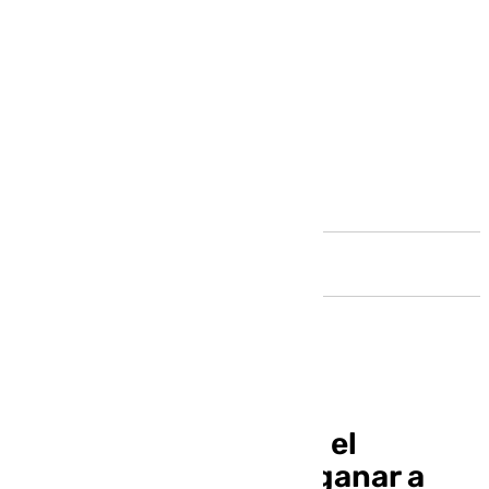
Andalucía
Marruecos conquista el
Mundial sub-20 tras ganar a