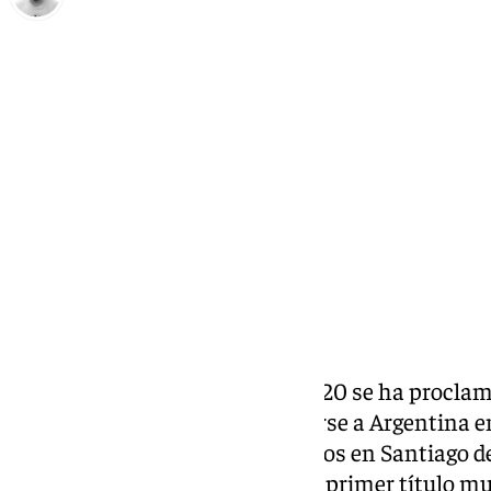
Pedro Jiménez
lunes, 20 octubre 2025, 11:55
Compartir:
La selección de Marruecos Sub-20 se ha procl
del mundo Sub-20 tras imponerse a Argentina en l
nacional Julio Martínez Prádanos en Santiago de
Zabiri, un triunfo que supone el primer título mu