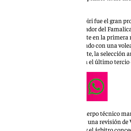
fútbol marroquí.
El extremo marroquí Yassir Zabiri fue el gran pro
Mundial Sub-20 de Chile. El jugador del Famalicao
selección africana con un doblete en la primera
golpeo de falta directa y el segundo con una vole
de Othmane Maama. Por su parte, la selección a
20 ocasiones, estuvo errática en el último terci
Todo en una final en la que el cuerpo técnico mar
El entrenador marroquí solicitó una revisión de 
portero argentino sobre Zabiri, y el árbitro conce