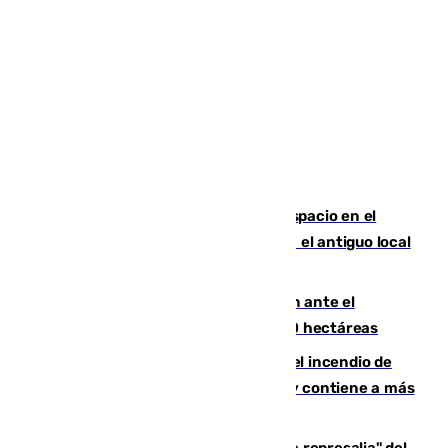
Las marca internacionales ganan espacio en el
Centro de Málaga: La Tagliatella abre en el antiguo local
de Vox Sports Bar
Moreno pide extremar la precaución ante el
incendio de Niebla, que supera las 4.000 hectáreas
340 personas más desalojadas por el incendio de
Niebla, que mantiene a 410 evacuadas y contiene a más
de 500 efectivos trabajando
Italia responde ante las "medidas de represalia" del