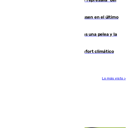
Gobierno de Sánchez
El Sevilla se desinfla ante el Leverkusen en el último
ensayo (1-2)
Tensión en la prisión de Alhaurín tras una pelea y la
incautación de un punzón
Málaga contabiliza 148 zonas de confort climático
para enfrentar las altas temperaturas
Lo más visto >
Más noticias
Ver más >