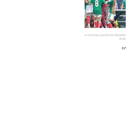
La selección mexicana celebrando su victoria ante Sudáfrica en el primer partido del Mundial
2026
E.P
101 TV
jueves, 11 junio 2026, 23:32
Compartir: