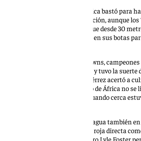
Alguna tímida contra de Sudáfrica bastó para hac
sobrado de fútbol en su preparación, aunque los
disparo a puerta al descanso y fue desde 30 metro
de Aguirre demostraron calidad en sus botas pa
Williams.
El arquero del Mamelodi Sundowns, campeones d
despejar un centro envenenado y tuvo la suerte d
Quiñones. Tampoco Brian Gutiérrez acertó a cu
mexicana, pero el mejor portero de África no se li
segundo tiempo, de los suyos, cuando cerca estuvo
Gutiérrez.
La apuesta de Hugo Broos hizo agua también en 
encuentro de un Sithole que vio roja directa com
técnico belga quitó a su delantero Lyle Foster pe