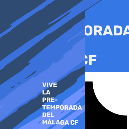
Ir
al
contenido
Tiktok