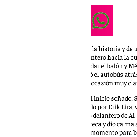
‘El Tri’ supo gestionar el peso de la historia y de
vestuarios mientras el mundo entero hacía la cu
artificiales de la FIFA dejaron rodar el balón y 
en escena rival. Sudáfrica plantó el autobús atrá
Raúl Jiménez tuvo una primera ocasión muy clar
A los nueve, la anfitriona logró el inicio soñado. 
balón con Yaya Sithole, encimado por Erik Lira, y
gol del 23º Mundial. El inspirado delantero de 
aún más la celebración en el Azteca y dio calma 
porque México no aprovechó el momento para bu