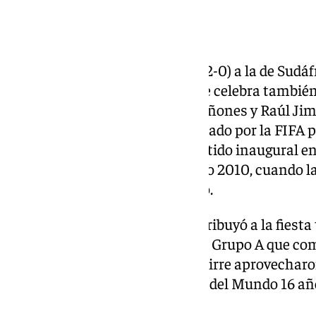
La selección de México venció (2-0) a la de Sudáf
partido del Mundial 2026 que se celebra tambié
gracias a los goles de Julián Quiñones y Raúl Ji
mítico Estadio Azteca, renombrado por la FIFA 
México. Este también fue el partido inaugural en
recuerda a los aficionados al año 2010, cuando l
proclamó campeona del mundo.
El cuadro norteamericano contribuyó a la fiesta 
estar en los cruces dentro de un Grupo A que c
Sur y Chequia. Los de Javier Aguirre aprovecharo
Bafana’, que volvieron a la Copa del Mundo 16 a
planteamiento.