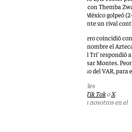
creatividad al centro del campo con Themba Zw
Oswin Appollis, quizá ya tarde. México golpeó (2
crecer la obligación de marcar ante un rival cont
El cabezazo del veterano delantero coincidió con
jugador de 17 años que coreó su nombre el Azteca,
que inauguró tres Mundiales. ‘El Tri’ respondió a
final la expulsión del central César Montes. Peor 
también para Zwane tras el aviso del VAR, para
Más noticias de
101TV
en las redes
sociales:
Instagram
,
Facebook
,
Tik Tok
o
X
.
Puedes ponerte en contacto con nosotros en el
correo
informativos@101tv.es
Tags: